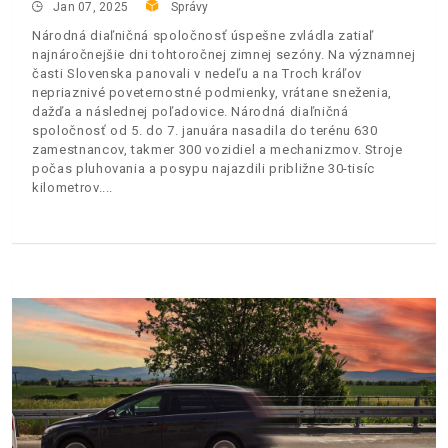
Jan 07, 2025
Správy
Národná diaľničná spoločnosť úspešne zvládla zatiaľ
najnáročnejšie dni tohtoročnej zimnej sezóny. Na významnej
časti Slovenska panovali v nedeľu a na Troch kráľov
nepriaznivé poveternostné podmienky, vrátane sneženia,
dažďa a následnej poľadovice. Národná diaľničná
spoločnosť od 5. do 7. januára nasadila do terénu 630
zamestnancov, takmer 300 vozidiel a mechanizmov. Stroje
počas pluhovania a posypu najazdili približne 30-tisíc
kilometrov.