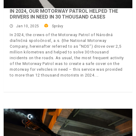
IN 2024, OUR MOTORWAY PATROL HELPED THE
DRIVERS IN NEED IN 30 THOUSAND CASES
Jan 10, 2025
Správy
In 2024, the crews of the Motorway Patrol of Národná
diaľničná spoločnosť, a.s. (the National Motorway
Company, hereinafter referred to as “NDS”) drove over 2,5
million kilometres and helped to solve 30 thousand
incidents on the roads. As usual, the most frequent activity
of the Motorway Patrol was to create a safe cover on the
motorway for vehicles in need – this service was provided
to more than 12 thousand motorists in 2024.