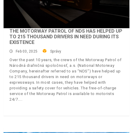
THE MOTORWAY PATROL OF NDS HAS HELPED UP
TO 215 THOUSAND DRIVERS IN NEED DURING ITS
EXISTENCE
Feb 03, 2025
Správy
Over the past 10 years, the crews of the Motorway Patrol of
Národná diaľničná spoločnosť, a.s. (National Motorway
Company, hereinafter referred to as “NDS”) have helped up
to 215 thousand drivers in need on motorways or
expressways. In most cases, they have helped with
providing a safety cover for vehicles. The free-of-charge
service of the Motorway Patrol is available to motorists
24/7.