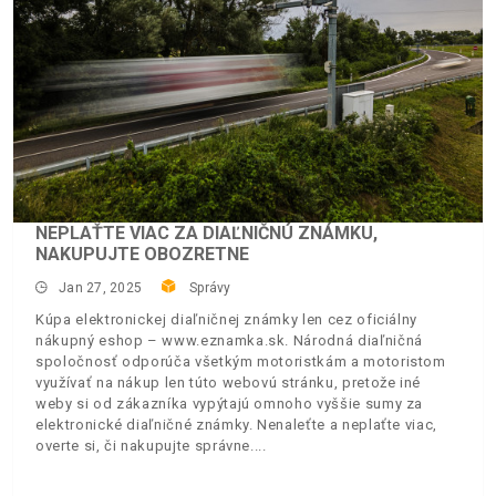
NEPLAŤTE VIAC ZA DIAĽNIČNÚ ZNÁMKU,
NAKUPUJTE OBOZRETNE
Jan 27, 2025
Správy
Kúpa elektronickej diaľničnej známky len cez oficiálny
nákupný eshop – www.eznamka.sk. Národná diaľničná
spoločnosť odporúča všetkým motoristkám a motoristom
využívať na nákup len túto webovú stránku, pretože iné
weby si od zákazníka vypýtajú omnoho vyššie sumy za
elektronické diaľničné známky. Nenaleťte a neplaťte viac,
overte si, či nakupujte správne.