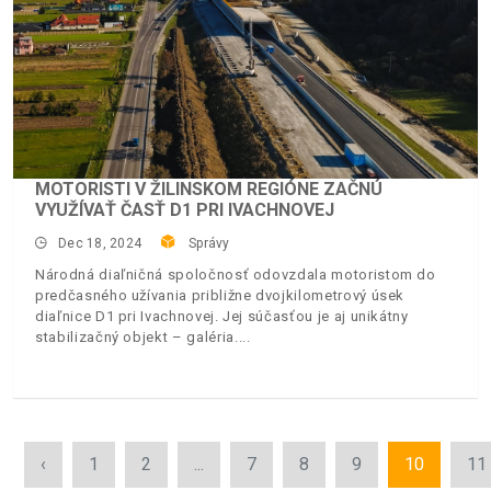
MOTORISTI V ŽILINSKOM REGIÓNE ZAČNÚ
VYUŽÍVAŤ ČASŤ D1 PRI IVACHNOVEJ
Dec 18, 2024
Správy
Národná diaľničná spoločnosť odovzdala motoristom do
predčasného užívania približne dvojkilometrový úsek
diaľnice D1 pri Ivachnovej. Jej súčasťou je aj unikátny
stabilizačný objekt – galéria.
‹
1
2
...
7
8
9
10
11