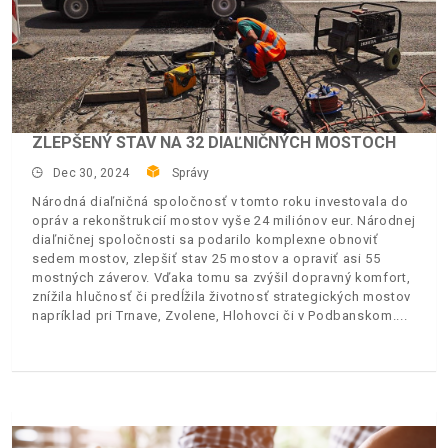
ZLEPŠENÝ STAV NA 32 DIAĽNIČNÝCH MOSTOCH
Dec 30, 2024
Správy
Národná diaľničná spoločnosť v tomto roku investovala do
opráv a rekonštrukcií mostov vyše 24 miliónov eur. Národnej
diaľničnej spoločnosti sa podarilo komplexne obnoviť
sedem mostov, zlepšiť stav 25 mostov a opraviť asi 55
mostných záverov. Vďaka tomu sa zvýšil dopravný komfort,
znížila hlučnosť či predĺžila životnosť strategických mostov
napríklad pri Trnave, Zvolene, Hlohovci či v Podbanskom.