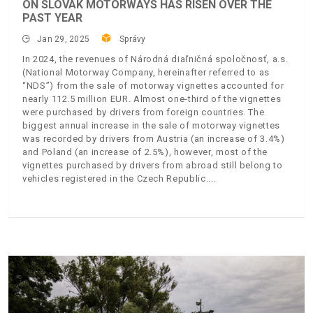
ON SLOVAK MOTORWAYS HAS RISEN OVER THE
PAST YEAR
Jan 29, 2025
Správy
In 2024, the revenues of Národná diaľničná spoločnosť, a.s.
(National Motorway Company, hereinafter referred to as
“NDS”) from the sale of motorway vignettes accounted for
nearly 112.5 million EUR. Almost one-third of the vignettes
were purchased by drivers from foreign countries. The
biggest annual increase in the sale of motorway vignettes
was recorded by drivers from Austria (an increase of 3.4%)
and Poland (an increase of 2.5%), however, most of the
vignettes purchased by drivers from abroad still belong to
vehicles registered in the Czech Republic.