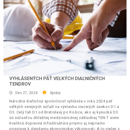
VYHLÁSENÝCH PÄŤ VEĽKÝCH DIAĽNIČNÝCH
TENDROV
Dec 27, 2024
Správy
Národná diaľničná spoločnosť vyhlásila v roku 2024 päť
veľkých verejných súťaží na výstavbu viacerých úsekov D1 a
D3. Celý ťah D1 od Bratislavy po Košice, ako aj kysucká D3
sú súčasťou dôležitej medzinárodnej základnej TEN-T siete.
Kvalitná dopravná infraštruktúra priamo aj nepriamo
prispieva k zlepšeniu ekonomickej výkonnosti. A to nielen v