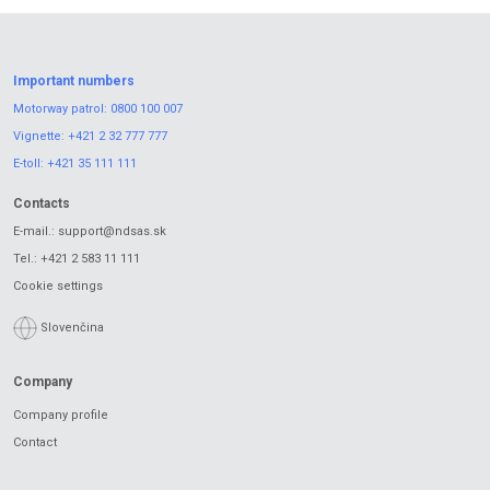
Important numbers
Motorway patrol:
0800 100 007
Vignette:
+421 2 32 777 777
E-toll:
+421 35 111 111
Contacts
E-mail.:
support@ndsas.sk
Tel.:
+421 2 583 11 111
Cookie settings
Slovenčina
Company
Company profile
Contact