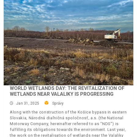
WORLD WETLANDS DAY: THE REVITALIZATION OF
WETLANDS NEAR VALALIKY IS PROGRESSING
Jan 31, 2025
Správy
Along with the construction of the Košice bypass in eastern
Slovakia, Národná diaľničná spoločnosť, a.s. (the National
Motorway Company, hereinafter referred to as “NDS”) is
fulfilling its obligations towards the environment. Last year,
the work on the revitalisation of wetlands near the Valaliky