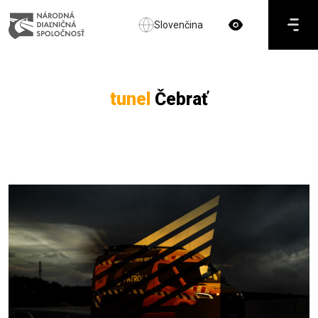
Slovenčina
tunel
Čebrať