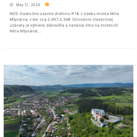
May 21, 2024
NDS čiastočne uzavrie diaľnicu R1A v úseku mosta Nitra
Mlynárce, v km cca 2,697-2,548. Dôvodom čiastočnej
uzávery je výmena zábradlia a sanácia ríms na mostoch
Nitra Mlynárce.