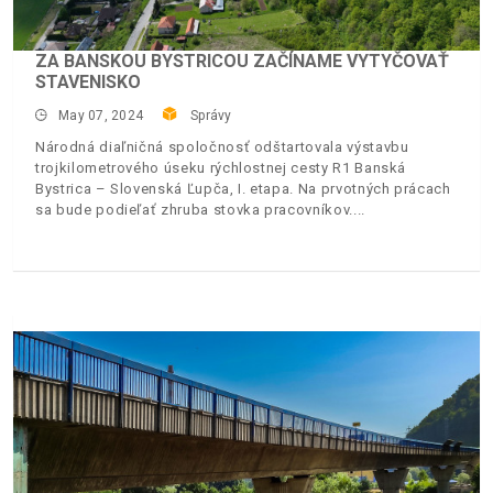
ZA BANSKOU BYSTRICOU ZAČÍNAME VYTYČOVAŤ
STAVENISKO
May 07, 2024
Správy
Národná diaľničná spoločnosť odštartovala výstavbu
trojkilometrového úseku rýchlostnej cesty R1 Banská
Bystrica – Slovenská Ľupča, I. etapa. Na prvotných prácach
sa bude podieľať zhruba stovka pracovníkov.