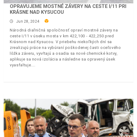
OPRAVUJEME MOSTNÉ ZÁVERY NA CESTE I/11 PRI
KRÁSNE NAD KYSUCOU
Jun 28, 2024
Národná diaľničná spoločnosť opraví mostné závery na
ceste I/11 v úseku mosta v km 422,100 - 422,250 pred
Krásnom nad Kysucou. V priebehu niekoľkých dní sa
zrealizujú práce na vybúraní poškodenej časti oceľového
lôžka záveru, vyvŕtajú a osadia sa nové chemické kotvy,
aplikuje sa nová izolácia a následne sa opravený úsek
vyasfaltuje.