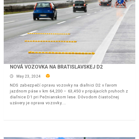
NOVÁ VOZOVKA NA BRATISLAVSKEJ D2
May 23, 2024
NDS zabezpečí opravu vozovky na diaľnici D2 v ľavom
jazdnom páse v km 64,200 – 63,450 v pripájacích pruhoch z
diaľnice D1 pri Pečnianskom lese. Dôvodom čiastočnej
uzávery je oprava vozovky.