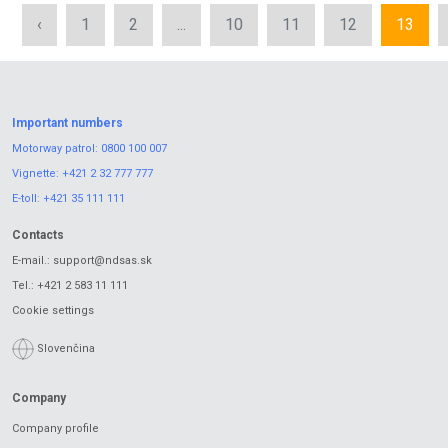
‹
1
2
...
10
11
12
13
Important numbers
Motorway patrol:
0800 100 007
Vignette:
+421 2 32 777 777
E-toll:
+421 35 111 111
Contacts
E-mail.:
support@ndsas.sk
Tel.:
+421 2 583 11 111
Cookie settings
Slovenčina
Company
Company profile