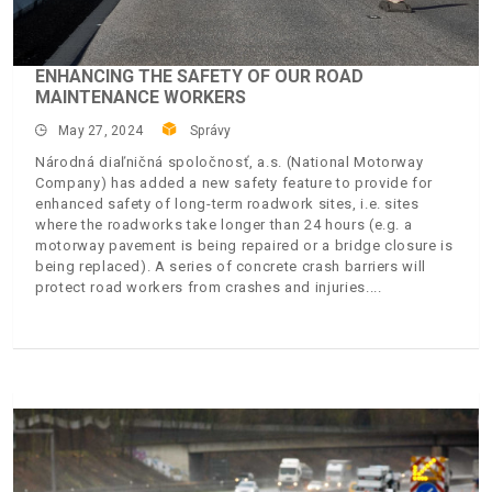
ENHANCING THE SAFETY OF OUR ROAD
MAINTENANCE WORKERS
May 27, 2024
Správy
Národná diaľničná spoločnosť, a.s. (National Motorway
Company) has added a new safety feature to provide for
enhanced safety of long-term roadwork sites, i.e. sites
where the roadworks take longer than 24 hours (e.g. a
motorway pavement is being repaired or a bridge closure is
being replaced). A series of concrete crash barriers will
protect road workers from crashes and injuries.