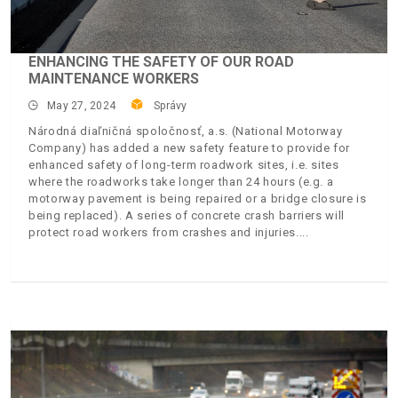
ENHANCING THE SAFETY OF OUR ROAD
MAINTENANCE WORKERS
May 27, 2024
Správy
Národná diaľničná spoločnosť, a.s. (National Motorway
Company) has added a new safety feature to provide for
enhanced safety of long-term roadwork sites, i.e. sites
where the roadworks take longer than 24 hours (e.g. a
motorway pavement is being repaired or a bridge closure is
being replaced). A series of concrete crash barriers will
protect road workers from crashes and injuries.