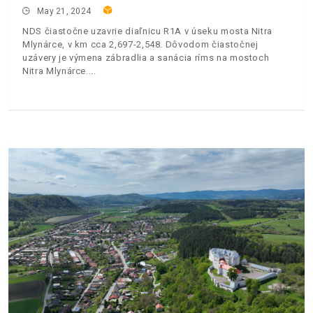
May 21, 2024
NDS čiastočne uzavrie diaľnicu R1A v úseku mosta Nitra
Mlynárce, v km cca 2,697-2,548. Dôvodom čiastočnej
uzávery je výmena zábradlia a sanácia ríms na mostoch
Nitra Mlynárce.