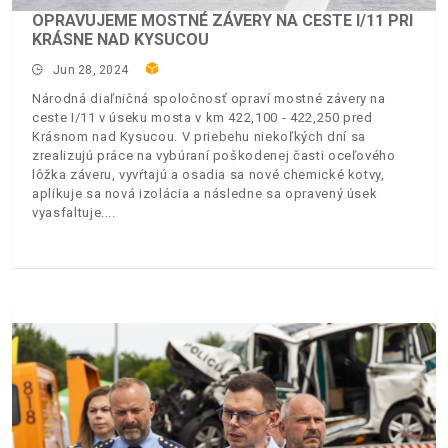
OPRAVUJEME MOSTNÉ ZÁVERY NA CESTE I/11 PRI
KRÁSNE NAD KYSUCOU
Jun 28, 2024
Národná diaľničná spoločnosť opraví mostné závery na
ceste I/11 v úseku mosta v km 422,100 - 422,250 pred
Krásnom nad Kysucou. V priebehu niekoľkých dní sa
zrealizujú práce na vybúraní poškodenej časti oceľového
lôžka záveru, vyvŕtajú a osadia sa nové chemické kotvy,
aplikuje sa nová izolácia a následne sa opravený úsek
vyasfaltuje.