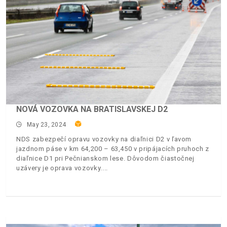
NOVÁ VOZOVKA NA BRATISLAVSKEJ D2
May 23, 2024
NDS zabezpečí opravu vozovky na diaľnici D2 v ľavom
jazdnom páse v km 64,200 – 63,450 v pripájacích pruhoch z
diaľnice D1 pri Pečnianskom lese. Dôvodom čiastočnej
uzávery je oprava vozovky.