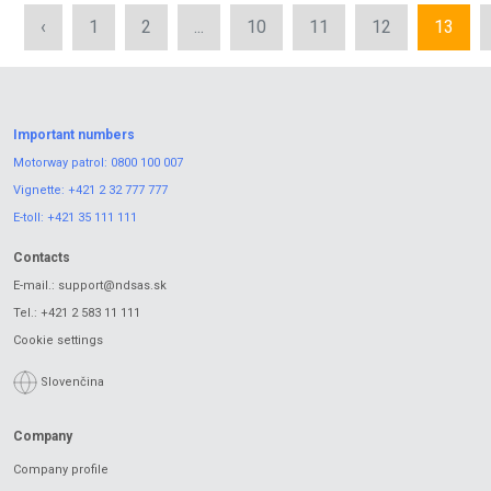
‹
1
2
...
10
11
12
13
Important numbers
Motorway patrol:
0800 100 007
Vignette:
+421 2 32 777 777
E-toll:
+421 35 111 111
Contacts
E-mail.:
support@ndsas.sk
Tel.:
+421 2 583 11 111
Cookie settings
Slovenčina
Company
Company profile