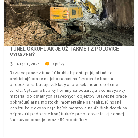
TUNEL OKRUHLIAK JE UŽ TAKMER Z POLOVICE
VYRAZENÝ
Aug 01, 2025
Správy
Raziace práce v tuneli Okruhliak postupujú, aktuálne
prebiehajú práce na jeho razení na štyroch čelbách a
priebežne sa budujú základy aj pre sekundárne ostenie
tunela. Vyťažené kubíky horniny sa používajú ako násypový
materiál do ostatných stavebných objektov. Stavebné práce
pokračujú aj na mostoch, momentálne sa realizujú nosné
konštrukcie dvoch najdlhších mostov a na ďalších dvoch sa
pripravujú podporné konštrukcie pre budovanie tej nosnej.
Na stavbe pracuje teraz 450 robotníkov.