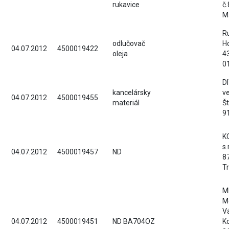
rukavice
č.
M
Ru
odlučovač
H
04.07.2012
4500019422
oleja
4
0
D
kancelársky
v
04.07.2012
4500019455
materiál
Š
9
K
s.
04.07.2012
4500019457
ND
8
T
MB
M
V
04.07.2012
4500019451
ND BA704OZ
K