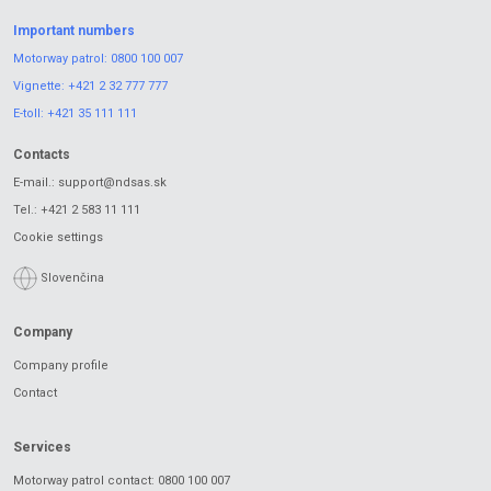
Important numbers
Motorway patrol:
0800 100 007
Vignette:
+421 2 32 777 777
E-toll:
+421 35 111 111
Contacts
E-mail.:
support@ndsas.sk
Tel.:
+421 2 583 11 111
Cookie settings
Slovenčina
Company
Company profile
Contact
Services
Motorway patrol contact: 0800 100 007