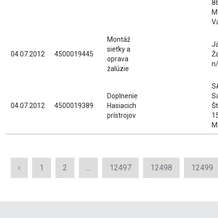
8
M
V
Montáž
J
sieťky a
04.07.2012
4500019445
Ža
oprava
n
žalúzie
S
Doplnenie
S
04.07.2012
4500019389
Hasiacich
Š
prístrojov
1
M
‹
1
2
...
12497
12498
12499