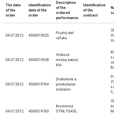
Description
The date
identification
Identification
of the
N
of the
data of the
of the
ordered
s
order
order
contract
performance
OR
Pružný diel
04.07.2012
4500019525
Ve
výfuku
V
K
Vtoková
s.
04.07.2012
4500019528
mreža, kalový
ce
kôš
B
P
Doškolenie a
Z
04.07.2012
4500019764
preskúšanie
s.
zváračov
5,
O
Krovinorez
In
04.07.2012
4500019760
STIHL FS450,
M