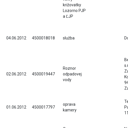
križovatky
Lozorno PJP
a ĽJP
04.06.2012
4500018018
služba
Do
B
s.
Roznor
Z
02.06.2012
4500019447
odpadovej
K
vody
9
Z
Te
oprava
01.06.2012
4500017797
P
kamery
1