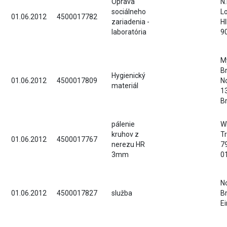
Oprava
N.
sociálneho
L
01.06.2012
4500017782
zariadenia -
H
laboratória
9
Mý
Br
Hygienický
01.06.2012
4500017809
N
materiál
1
Br
pálenie
WI
kruhov z
Tr
01.06.2012
4500017767
nerezu HR
7
3mm
0
No
01.06.2012
4500017827
služba
Br
E