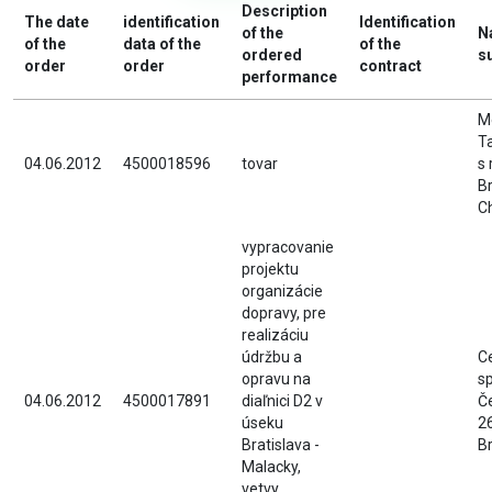
Description
The date
identification
Identification
of the
N
of the
data of the
of the
ordered
s
order
order
contract
performance
M
Ta
04.06.2012
4500018596
tovar
s 
Br
C
vypracovanie
projektu
organizácie
dopravy, pre
realizáciu
údržbu a
Ce
opravu na
sp
04.06.2012
4500017891
diaľnici D2 v
Č
úseku
26
Bratislava -
Br
Malacky,
vetvy