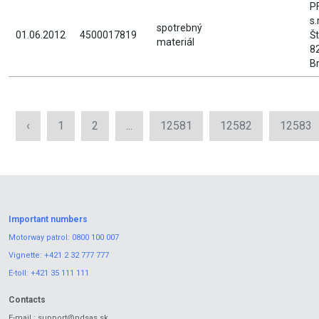
P
s.
spotrebný
01.06.2012
4500017819
Š
materiál
8
Br
‹
1
2
...
12581
12582
12583
Important numbers
Motorway patrol:
0800 100 007
Vignette:
+421 2 32 777 777
E-toll:
+421 35 111 111
Contacts
E-mail.:
support@ndsas.sk