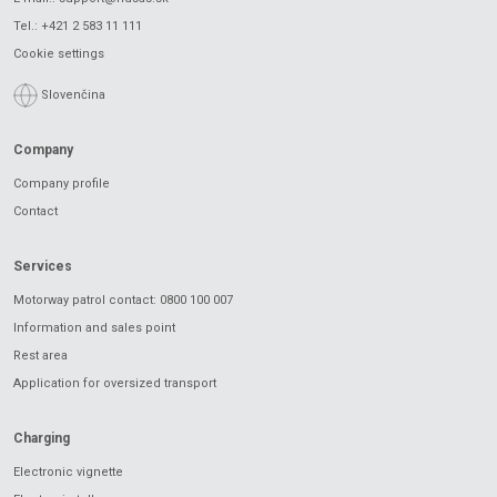
Tel.:
+421 2 583 11 111
Cookie settings
Slovenčina
Company
Company profile
Contact
Services
Motorway patrol contact: 0800 100 007
Information and sales point
Rest area
Application for oversized transport
Charging
Electronic vignette