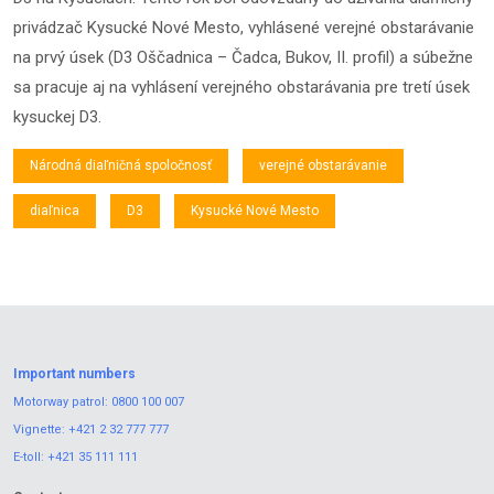
privádzač Kysucké Nové Mesto, vyhlásené verejné obstarávanie
na prvý úsek (D3 Oščadnica – Čadca, Bukov, II. profil) a súbežne
sa pracuje aj na vyhlásení verejného obstarávania pre tretí úsek
kysuckej D3.
Národná diaľničná spoločnosť
verejné obstarávanie
diaľnica
D3
Kysucké Nové Mesto
Important numbers
Motorway patrol:
0800 100 007
Vignette:
+421 2 32 777 777
E-toll:
+421 35 111 111