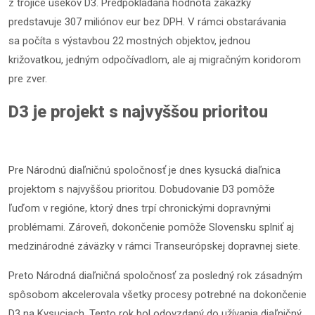
z trojice úsekov D3. Predpokladaná hodnota zákazky
predstavuje 307 miliónov eur bez DPH. V rámci obstarávania
sa počíta s výstavbou 22 mostných objektov, jednou
križovatkou, jedným odpočívadlom, ale aj migračným koridorom
pre zver.
D3 je projekt s najvyššou prioritou
Pre Národnú diaľničnú spoločnosť je dnes kysucká diaľnica
projektom s najvyššou prioritou. Dobudovanie D3 pomôže
ľuďom v regióne, ktorý dnes trpí chronickými dopravnými
problémami. Zároveň, dokončenie pomôže Slovensku splniť aj
medzinárodné záväzky v rámci Transeurópskej dopravnej siete.
Preto Národná diaľničná spoločnosť za posledný rok zásadným
spôsobom akcelerovala všetky procesy potrebné na dokončenie
D3 na Kysuciach. Tento rok bol odovzdaný do užívania diaľničný