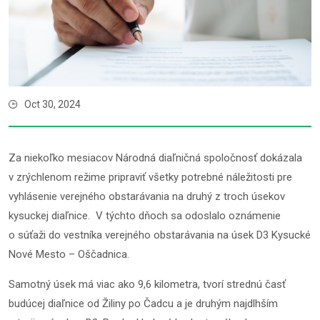
Oct 30, 2024
Za niekoľko mesiacov Národná diaľničná spoločnosť dokázala
v zrýchlenom režime pripraviť všetky potrebné náležitosti pre
vyhlásenie verejného obstarávania na druhý z troch úsekov
kysuckej diaľnice. V týchto dňoch sa odoslalo oznámenie
o súťaži do vestníka verejného obstarávania na úsek D3 Kysucké
Nové Mesto – Oščadnica.
Samotný úsek má viac ako 9,6 kilometra, tvorí strednú časť
budúcej diaľnice od Žiliny po Čadcu a je druhým najdlhším