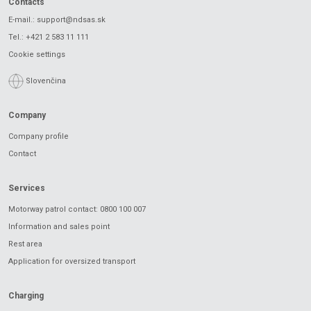
Contacts
E-mail.:
support@ndsas.sk
Tel.:
+421 2 583 11 111
Cookie settings
Slovenčina
Company
Company profile
Contact
Services
Motorway patrol contact: 0800 100 007
Information and sales point
Rest area
Application for oversized transport
Charging