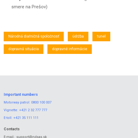
smere na Prešov)
Národná diaľničná spoločnosť
údržba
tunel
dopravná situácia
dopravné informácie
Important numbers
Motorway patrol:
0800 100 007
Vignette:
+421 2 32 777 777
E-toll:
+421 35 111 111
Contacts
E-mail.:
support@ndsas.sk