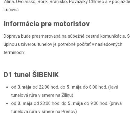
Žilina, Ovčiarsko, Bôrik, Branisko, Považský Chlmec a v podjazde
Lučivná.
Informácia pre motoristov
Doprava bude presmerovaná na súbežné cestné komunikácie. S
úplnou uzáverou tunelov je potrebné počítať v nasledovných
termínoch:
D1 tunel ŠIBENIK
od
3.mája
od 22:00 hod. do
5. mája
do 8:00 hod. (ľavá
tunelová rúra v smere na Žilinu)
od
3. mája
od 23:00 hod. do
5. mája
do 9:00 hod. (pravá
tunelová rúra v smere na Prešov)