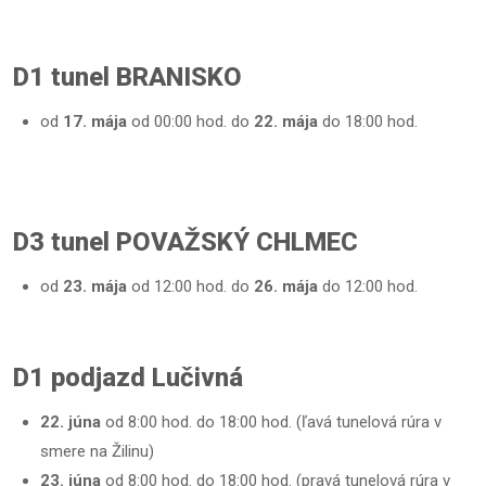
D1 tunel BRANISKO
od
17. mája
od 00:00 hod. do
22. mája
do 18:00 hod.
D3 tunel POVAŽSKÝ CHLMEC
od
23. mája
od 12:00 hod. do
26. mája
do 12:00 hod.
D1 podjazd Lučivná
22. júna
od 8:00 hod. do 18:00 hod. (ľavá tunelová rúra v
smere na Žilinu)
23. júna
od 8:00 hod. do 18:00 hod. (pravá tunelová rúra v