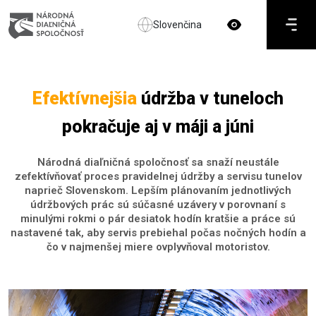
Slovenčina
Efektívnejšia
údržba v tuneloch
pokračuje aj v máji a júni
Národná diaľničná spoločnosť sa snaží neustále
zefektívňovať proces pravidelnej údržby a servisu tunelov
naprieč Slovenskom. Lepším plánovaním jednotlivých
údržbových prác sú súčasné uzávery v porovnaní s
minulými rokmi o pár desiatok hodín kratšie a práce sú
nastavené tak, aby servis prebiehal počas nočných hodín a
čo v najmenšej miere ovplyvňoval motoristov.