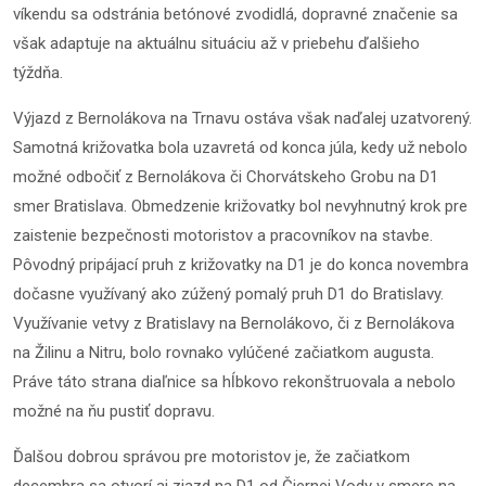
víkendu sa odstránia betónové zvodidlá, dopravné značenie sa
však adaptuje na aktuálnu situáciu až v priebehu ďalšieho
týždňa.
Výjazd z Bernolákova na Trnavu ostáva však naďalej uzatvorený.
Samotná križovatka bola uzavretá od konca júla, kedy už nebolo
možné odbočiť z Bernolákova či Chorvátskeho Grobu na D1
smer Bratislava. Obmedzenie križovatky bol nevyhnutný krok pre
zaistenie bezpečnosti motoristov a pracovníkov na stavbe.
Pôvodný pripájací pruh z križovatky na D1 je do konca novembra
dočasne využívaný ako zúžený pomalý pruh D1 do Bratislavy.
Využívanie vetvy z Bratislavy na Bernolákovo, či z Bernolákova
na Žilinu a Nitru, bolo rovnako vylúčené začiatkom augusta.
Práve táto strana diaľnice sa hĺbkovo rekonštruovala a nebolo
možné na ňu pustiť dopravu.
Ďalšou dobrou správou pre motoristov je, že začiatkom