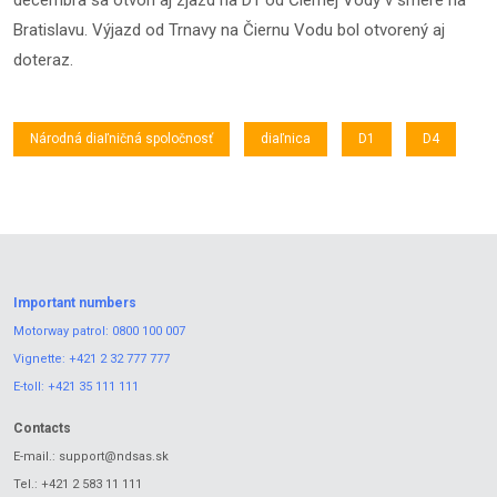
decembra sa otvorí aj zjazd na D1 od Čiernej Vody v smere na
Bratislavu. Výjazd od Trnavy na Čiernu Vodu bol otvorený aj
doteraz.
Národná diaľničná spoločnosť
diaľnica
D1
D4
Important numbers
Motorway patrol:
0800 100 007
Vignette:
+421 2 32 777 777
E-toll:
+421 35 111 111
Contacts
E-mail.:
support@ndsas.sk
Tel.:
+421 2 583 11 111