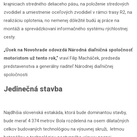
krajniciach stredného deliaceho pásu, na položenie stredových
zvodidiel a umiestnenie oceľových zvodidiel v rámci trasy R2, na
realizáciu oplotenia, no nemenej dôležité budú aj práce na
montáži a sprevádzkovaní informačného systému rýchlostnej
cesty.
„Úsek na Novohrade odovzdá Národná diaľničná spoločnosť
motoristom už tento rok,“
vraví Filip Macháček, predseda
predstavenstva a generálny riaditeľ Národnej diaľničnej
spoločnosti.
Jedinečná stavba
Najdlhšia slovenská estakáda, ktorá bude dominantou stavby,
bude merať 4 374 metrov. Bola rozdelená na osem dilatačných
celkov budovaných technológiou na výsuvnej skruži, letmou