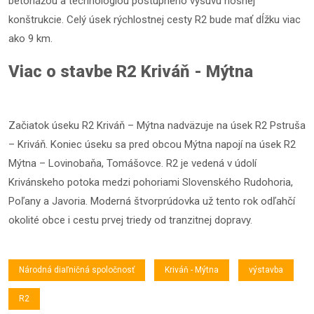
betonážou a technológiou postupného výsuvu nosnej
konštrukcie. Celý úsek rýchlostnej cesty R2 bude mať dĺžku viac
ako 9 km.
Viac o stavbe R2 Kriváň - Mýtna
Začiatok úseku R2 Kriváň – Mýtna nadväzuje na úsek R2 Pstruša
– Kriváň. Koniec úseku sa pred obcou Mýtna napojí na úsek R2
Mýtna – Lovinobaňa, Tomášovce. R2 je vedená v údolí
Krivánskeho potoka medzi pohoriami Slovenského Rudohoria,
Poľany a Javoria. Moderná štvorprúdovka už tento rok odľahčí
okolité obce i cestu prvej triedy od tranzitnej dopravy.
Národná diaľničná spoločnosť
Kriváň - Mýtna
výstavba
R2