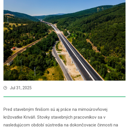
Jul 31, 2025
Pred stavebným finišom sú aj práce na mimoúrovňovej
križovatke Kriváň. Stovky stavebných pracovníkov sa v
nasledujúcom období sústredia na dokončovacie činnosti na