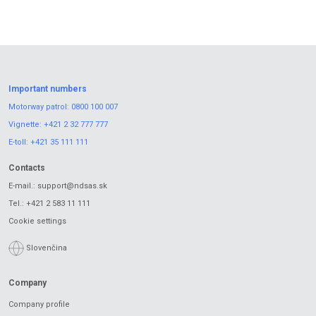
Important numbers
Motorway patrol:
0800 100 007
Vignette:
+421 2 32 777 777
E-toll:
+421 35 111 111
Contacts
E-mail.:
support@ndsas.sk
Tel.:
+421 2 583 11 111
Cookie settings
Slovenčina
Company
Company profile