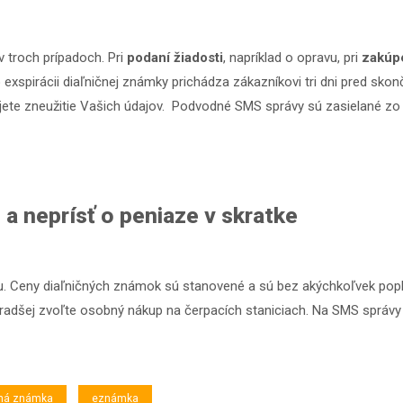
v troch prípadoch. Pri
podaní žiadosti
, napríklad o opravu, pri
zakúpe
o exspirácii diaľničnej známky prichádza zákazníkovi tri dni pred sko
ete zneužitie Vašich údajov. Podvodné SMS správy sú zasielané zo 
a neprísť o peniaze v skratke
nu. Ceny diaľničných známok sú stanovené a sú bez akýchkoľvek popl
, radšej zvoľte osobný nákup na čerpacích staniciach. Na SMS správy
ičná známka
eznámka