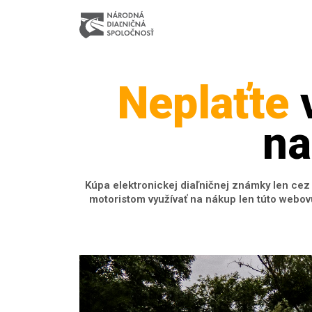
Neplaťte
v
na
Kúpa elektronickej diaľničnej známky len ce
motoristom využívať na nákup len túto webov