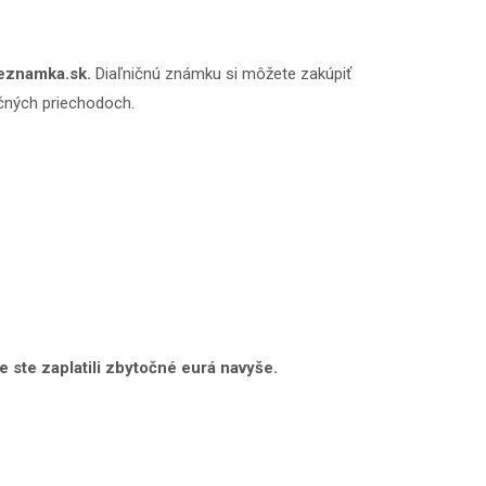
.eznamka.sk.
Diaľničnú známku si môžete zakúpiť
ičných priechodoch.
 ste zaplatili zbytočné eurá navyše.