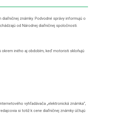
 diaľničnej známky. Podvodné správy informujú o
hádzajú od Národnej diaľničnej spoločnosti.
 okrem iného aj obdobím, keď motoristi skloňujú
 internetového vyhľadávača „elektronická známka“,
dajcovia si totiž k cene diaľničnej známky účtujú