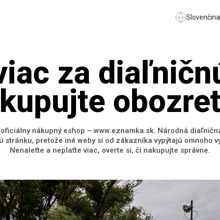
Slovenčina
iac za diaľnič
kupujte obozre
z oficiálny nákupný eshop – www.eznamka.sk. Národná diaľnič
ú stránku, pretože iné weby si od zákazníka vypýtajú omnoho v
Nenaleťte a neplaťte viac, overte si, či nakupujte správne.