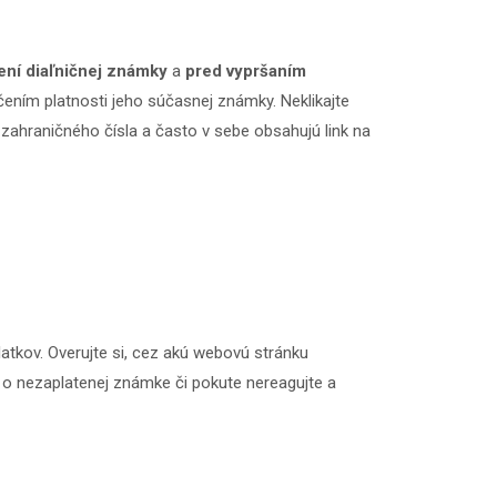
ní diaľničnej známky
a
pred vypršaním
nčením platnosti jeho súčasnej známky. Neklikajte
zahraničného čísla a často v sebe obsahujú link na
atkov. Overujte si, cez akú webovú stránku
 o nezaplatenej známke či pokute nereagujte a