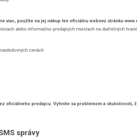
ne viac, použite na jej nákup len oficiálnu webovú stránku www
aniciach alebo informačno-predajných miestach na diaľničných hran
v nasledovných cenách:
ez oficiálneho predajcu. Vyhnite sa problémom a skutočnosti, že
 SMS správy