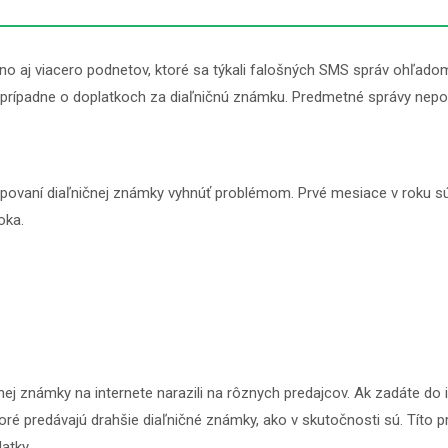
 aj viacero podnetov, ktoré sa týkali falošných SMS správ ohľadom
 prípadne o doplatkoch za diaľničnú známku. Predmetné správy nepoc
upovaní diaľničnej známky vyhnúť problémom. Prvé mesiace v roku sú
oka.
nej známky na internete narazili na rôznych predajcov. Ak zadáte do
 predávajú drahšie diaľničné známky, ako v skutočnosti sú. Títo pre
latky.