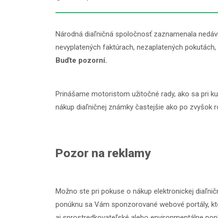
Národná diaľničná spoločnosť zaznamenala nedávno
nevyplatených faktúrach, nezaplatených pokutách,
Buďte pozorní.
Prinášame motoristom užitočné rady, ako sa pri k
nákup diaľničnej známky častejšie ako po zvyšok r
Pozor na reklamy
Možno ste pri pokuse o nákup elektronickej diaľnič
ponúknu sa Vám sponzorované webové portály, ktoré
aj sprostredkovateľské alebo environmentálne pop