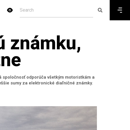
nú známku,
tne
ná spoločnosť odporúča všetkým motoristkám a
yššie sumy za elektronické diaľničné známky.