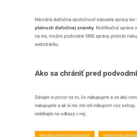
Národná diaľničná spoločnosť odosiela správy len 
platnosti diaľničnej známky
. Notifikačná správa 
na iné, možno podvodné SMS správy, pretože riskuj
webstránku.
Ako sa chrániť pred podvodmi 
Dávajte si pozor na to, čo nakupujete a za akú ce
nakupujete a ak si nie ste istí nákupom cez eshop
neklikajte na odkazy v nej.
Národná diaľničná spoločnosť
elektronická diaľn