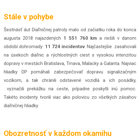
Stále v pohybe
Šestnásť áut Diaľničnej patroly malo od začiatku roka do konca
augusta 2018 najazdených
1 551 760 km
a riešili v danom
období dohromady
11 724 incidentov
. Najčastejšie zasahovali
na úsekoch diaľnic a rýchlostných ciest s vysokou intenzitou
dopravy v mestách Bratislava, Trnava, Malacky a Galanta. Najviac
hliadky DP pomáhali zabezpečovať dopravu signalizačným
vozíkom, a tak chránili odstavené vozidlá a ich posádky,
vyznačili prekážku na ceste, prípadne poskytli inú pomoc.
Takéto incidenty tvorili viac ako polovicu zo všetkých zásahov
diaľničnej hliadky.
Obozretnosť v každom okamihu