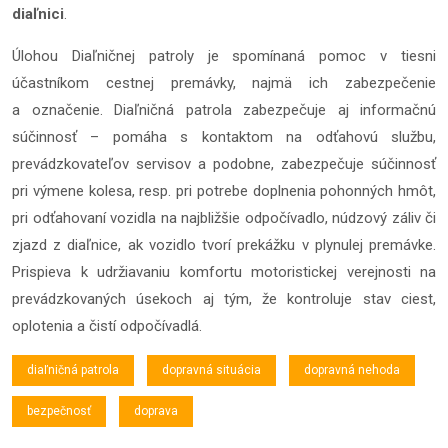
diaľnici
.
Úlohou Diaľničnej patroly je spomínaná pomoc v tiesni
účastníkom cestnej premávky, najmä ich zabezpečenie
a označenie. Diaľničná patrola zabezpečuje aj informačnú
súčinnosť – pomáha s kontaktom na odťahovú službu,
prevádzkovateľov servisov a podobne, zabezpečuje súčinnosť
pri výmene kolesa, resp. pri potrebe doplnenia pohonných hmôt,
pri odťahovaní vozidla na najbližšie odpočívadlo, núdzový záliv či
zjazd z diaľnice, ak vozidlo tvorí prekážku v plynulej premávke.
Prispieva k udržiavaniu komfortu motoristickej verejnosti na
prevádzkovaných úsekoch aj tým, že kontroluje stav ciest,
oplotenia a čistí odpočívadlá.
diaľničná patrola
dopravná situácia
dopravná nehoda
bezpečnosť
doprava