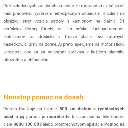
Pri každodenných zásahoch na ceste za motoristami v núdzi sú
naši pracovníci vystavení nebezpečným situáciám. Incident na
obrázku, stret vozidla patroly s kamiónom na diaľnici D1
neďaleko Hornej Stredy, sa len vďaka duchaprítomnosti
diaľničiarov zo strediska v Trnave obišiel bez fatálnych
následkov, či ujmy na zdraví. Aj preto apelujeme na motoristickú
verejnosť, aby sa za volantom správala v každom okamihu
obozretne a ohľaduplne.
Nonstop pomoc na dosah
Patrola hliadkuje na takmer
800 km diaľnic a rýchlostných
ciest
a jej pomoc je
nepretržite
k dispozícii na telefónnom
čísle
0800 100 007
alebo prostredníctvom aplikácie
Pomoc na