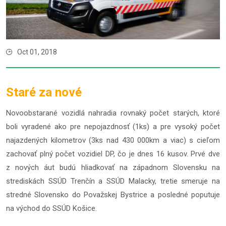
Oct 01, 2018
Staré za nové
Novoobstarané vozidlá nahradia rovnaký počet starých, ktoré
boli vyradené ako pre nepojazdnosť (1ks) a pre vysoký počet
najazdených kilometrov (3ks nad 430 000km a viac) s cieľom
zachovať plný počet vozidiel DP, čo je dnes 16 kusov. Prvé dve
z nových áut budú hliadkovať na západnom Slovensku na
strediskách SSÚD Trenčín a SSÚD Malacky, tretie smeruje na
stredné Slovensko do Považskej Bystrice a posledné poputuje
na východ do SSÚD Košice.