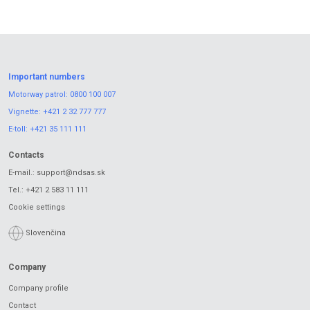
Important numbers
Motorway patrol:
0800 100 007
Vignette:
+421 2 32 777 777
E-toll:
+421 35 111 111
Contacts
E-mail.:
support@ndsas.sk
Tel.:
+421 2 583 11 111
Cookie settings
Slovenčina
Company
Company profile
Contact