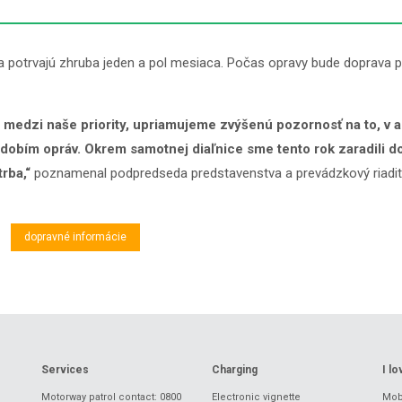
a potrvajú zhruba jeden a pol mesiaca. Počas opravy bude doprava
 medzi naše priority, upriamujeme zvýšenú pozornosť na to, v 
u obdobím opráv. Okrem samotnej diaľnice sme tento rok zaradil
rba,“
poznamenal podpredseda predstavenstva a prevádzkový riaditeľ
dopravné informácie
Services
Charging
I l
Motorway patrol contact: 0800
Electronic vignette
Mobi