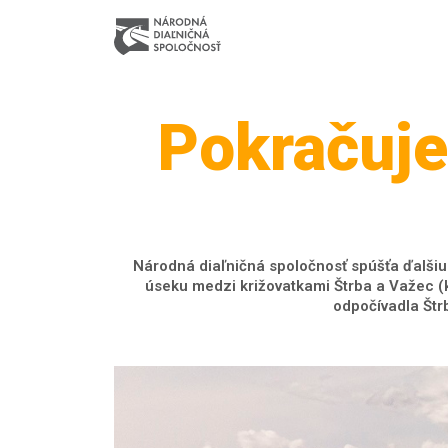
Pokračuj
Národná diaľničná spoločnosť spúšťa ďalšiu
úseku medzi križovatkami Štrba a Važec (k
odpočívadla Štr