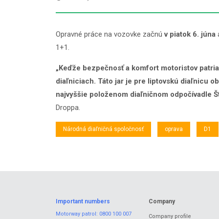
Opravné práce na vozovke začnú
v piatok 6. júna
1+1.
„Keďže bezpečnosť a komfort motoristov patria
diaľniciach. Táto jar je pre liptovskú diaľnic
najvyššie položenom diaľničnom odpočívadle Št
Droppa.
Národná diaľničná spoločnosť
oprava
D1
Important numbers
Company
Motorway patrol:
0800 100 007
Company profile