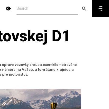
tovskej D1
 na oprave vozovky zhruba osemkilometrového
 v smere na Važec, a to vrátane krajnice a
 pre motoristov.