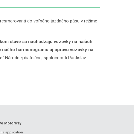
 presmerovaná do voľného jazdného pásu v režime
akom stave sa nachádzajú vozovky na našich
i do nášho harmonogramu aj opravu vozovky na
 Národnej diaľničnej spoločnosti Rastislav
ove Motorway
le application