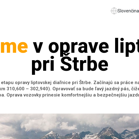
Slovenčina
eme
v oprave lip
pri Štrbe
 etapu opravy liptovskej diaľnice pri Štrbe. Začínajú sa práce
m 310,600 – 302,940). Opravovať sa bude ľavý jazdný pás, čiže
ba. Oprava vozovky prinesie komfortnejšiu a bezpečnejšiu jazdu