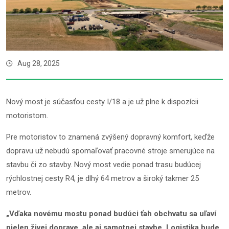
Aug 28, 2025
Nový most je súčasťou cesty I/18 a je už plne k dispozícii
motoristom.
Pre motoristov to znamená zvýšený dopravný komfort, keďže
dopravu už nebudú spomaľovať pracovné stroje smerujúce na
stavbu či zo stavby. Nový most vedie ponad trasu budúcej
rýchlostnej cesty R4, je dlhý 64 metrov a široký takmer 25
metrov.
„Vďaka novému mostu ponad budúci ťah obchvatu sa uľaví
nielen živej doprave, ale aj samotnej stavbe. Logistika bude