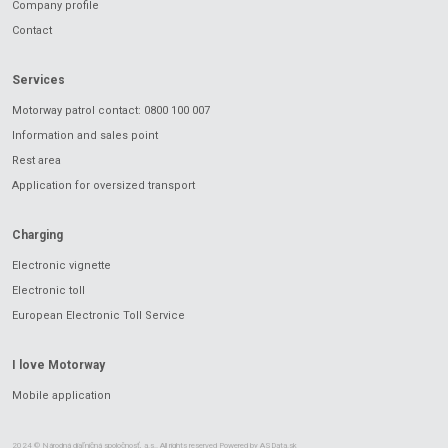
Company profile
Contact
Services
Motorway patrol contact: 0800 100 007
Information and sales point
Rest area
Application for oversized transport
Charging
Electronic vignette
Electronic toll
European Electronic Toll Service
I love Motorway
Mobile application
2024 © Národná diaľničná spoločnosť, a.s.. All rights reserved Powered by
ASData.sk