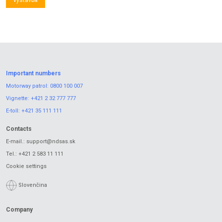
Important numbers
Motorway patrol:
0800 100 007
Vignette:
+421 2 32 777 777
E-toll:
+421 35 111 111
Contacts
E-mail.:
support@ndsas.sk
Tel.:
+421 2 583 11 111
Cookie settings
Slovenčina
Company