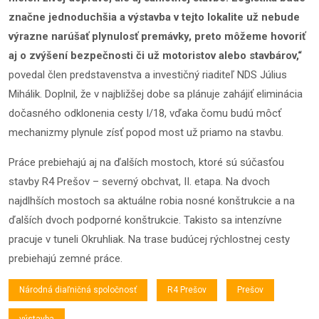
značne jednoduchšia a výstavba v tejto lokalite už nebude
výrazne narúšať plynulosť premávky, preto môžeme hovoriť
aj o zvýšení bezpečnosti či už motoristov alebo stavbárov,“
povedal člen predstavenstva a investičný riaditeľ NDS Július
Mihálik. Doplnil, že v najbližšej dobe sa plánuje zahájiť eliminácia
dočasného odklonenia cesty I/18, vďaka čomu budú môcť
mechanizmy plynule zísť popod most už priamo na stavbu.
Práce prebiehajú aj na ďalších mostoch, ktoré sú súčasťou
stavby R4 Prešov – severný obchvat, II. etapa. Na dvoch
najdlhších mostoch sa aktuálne robia nosné konštrukcie a na
ďalších dvoch podporné konštrukcie. Takisto sa intenzívne
pracuje v tuneli Okruhliak. Na trase budúcej rýchlostnej cesty
prebiehajú zemné práce.
Národná diaľničná spoločnosť
R4 Prešov
Prešov
výstavba