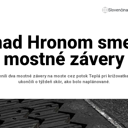
Slovenčina
nad Hronom sme
mostné závery
enili dva mostné závery na moste cez potok Teplá pri križovat
ukončili o týždeň skôr, ako bolo naplánované.