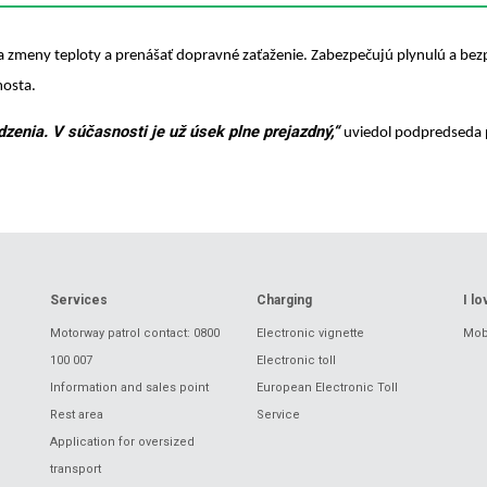
meny teploty a prenášať dopravné zaťaženie. Zabezpečujú plynulú a bezpeč
mosta.
zenia. V súčasnosti je už úsek plne prejazdný,“
uviedol podpredseda p
Services
Charging
I l
Motorway patrol contact: 0800
Electronic vignette
Mobi
100 007
Electronic toll
Information and sales point
European Electronic Toll
Rest area
Service
Application for oversized
transport