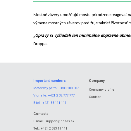
Mostné závery umožňujú mostu prirodzene reagovať na z
výmena mostných záverov predlžuje taktiež životnosť 
„Opravy si vyžiadali len minimálne dopravné obmed
Droppa.
Important numbers
Company
Motorway patrol:
0800 100 007
Company profile
Vignette:
+421 2 32 777 777
Contact
E-toll:
+421 35 111 111
Contacts
E-mail.:
support@ndsas.sk
Tel.:
+421 2 583 11 111