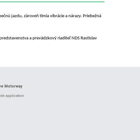
nú jazdu, zároveň tlmia vibrácie a nárazy. Priebežná
redstavenstva a prevádzkový riaditeľ NDS Rastislav
ove Motorway
le application