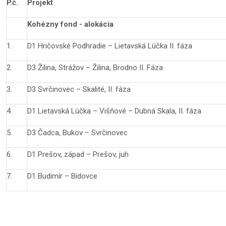
P.č.
Projekt
Kohézny fond - alokácia
1.
D1 Hričovské Podhradie – Lietavská Lúčka II. fáza
2.
D3 Žilina, Strážov – Žilina, Brodno II. Fáza
3.
D3 Svrčinovec – Skalité, II. fáza
4.
D1 Lietavská Lúčka – Višňové – Dubná Skala, II. fáza
5.
D3 Čadca, Bukov – Svrčinovec
6.
D1 Prešov, západ – Prešov, juh
7.
D1 Budimír – Bidovce