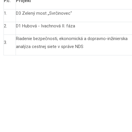
P.č.
Projekt
1.
D3 Zelený most „Svrčinovec“
2.
D1 Hubová - Ivachnová II. fáza
Riadenie bezpečnosti, ekonomická a dopravno-inžinierska
3.
analýza cestnej siete v správe NDS