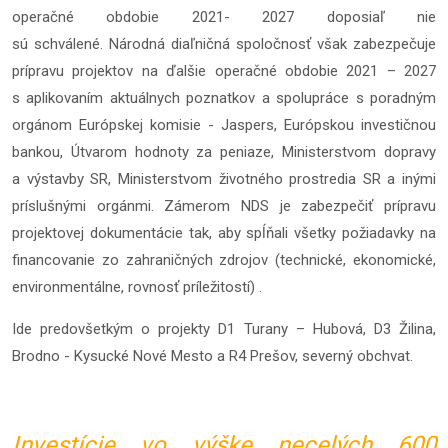
operačné obdobie 2021- 2027 doposiaľ nie
sú schválené. Národná diaľničná spoločnosť však zabezpečuje
prípravu projektov na ďalšie operačné obdobie 2021 – 2027
s aplikovaním aktuálnych poznatkov a spolupráce s poradným
orgánom Európskej komisie - Jaspers, Európskou investičnou
bankou, Útvarom hodnoty za peniaze, Ministerstvom dopravy
a výstavby SR, Ministerstvom životného prostredia SR a inými
príslušnými orgánmi. Zámerom NDS je zabezpečiť prípravu
projektovej dokumentácie tak, aby spĺňali všetky požiadavky na
financovanie zo zahraničných zdrojov (technické, ekonomické,
environmentálne, rovnosť príležitostí) .
Ide predovšetkým o projekty D1 Turany – Hubová, D3 Žilina,
Brodno - Kysucké Nové Mesto a R4 Prešov, severný obchvat.
Investície vo výške necelých 600