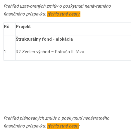
Prehľad uzatvorených zmlúv o poskytnutí nenávratného
finančného príspevku:
rýchlostné cesty
P.č.
Projekt
Štrukturálny fond - alokácia
1.
R2 Zvolen východ – Pstruša II. fáza
Prehľad plánovaných zmlúv o poskytnutí nenávratného
finančného príspevku:
rýchlostné cesty