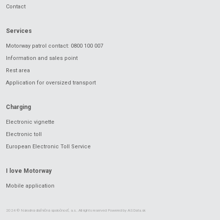
Contact
Services
Motorway patrol contact: 0800 100 007
Information and sales point
Rest area
Application for oversized transport
Charging
Electronic vignette
Electronic toll
European Electronic Toll Service
I love Motorway
Mobile application
2024 © Národná diaľničná spoločnosť, a.s.. All rights reserved Powered by
ASData.sk