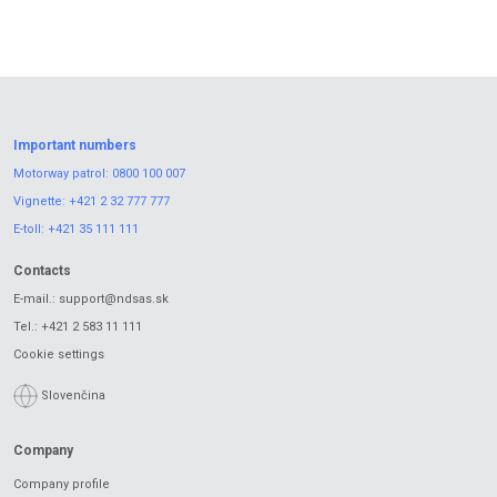
Important numbers
Motorway patrol:
0800 100 007
Vignette:
+421 2 32 777 777
E-toll:
+421 35 111 111
Contacts
E-mail.:
support@ndsas.sk
Tel.:
+421 2 583 11 111
Cookie settings
Slovenčina
Company
Company profile