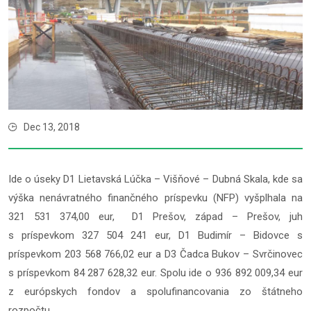
Dec 13, 2018
Ide o úseky D1 Lietavská Lúčka – Višňové – Dubná Skala, kde sa
výška nenávratného finančného príspevku (NFP) vyšplhala na
321 531 374,00 eur, D1 Prešov, západ – Prešov, juh
s príspevkom 327 504 241 eur, D1 Budimír – Bidovce s
príspevkom 203 568 766,02 eur a D3 Čadca Bukov – Svrčinovec
s príspevkom 84 287 628,32 eur. Spolu ide o 936 892 009,34 eur
z európskych fondov a spolufinancovania zo štátneho
rozpočtu.