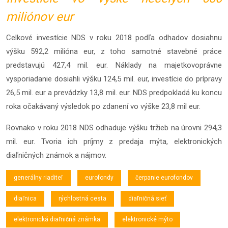
miliónov eur
Celkové investície NDS v roku 2018 podľa odhadov dosiahnu
výšku 592,2 milióna eur, z toho samotné stavebné práce
predstavujú 427,4 mil. eur. Náklady na majetkovoprávne
vysporiadanie dosiahli výšku 124,5 mil. eur, investície do prípravy
26,5 mil. eur a prevádzky 13,8 mil. eur. NDS predpokladá ku koncu
roka očakávaný výsledok po zdanení vo výške 23,8 mil eur.
Rovnako v roku 2018 NDS odhaduje výšku tržieb na úrovni 294,3
mil. eur. Tvoria ich príjmy z predaja mýta, elektronických
diaľničných známok a nájmov.
generálny riaditeľ
eurofondy
čerpanie eurofondov
diaľnica
rýchlostná cesta
diaľničná sieť
elektronická diaľničná známka
elektronické mýto