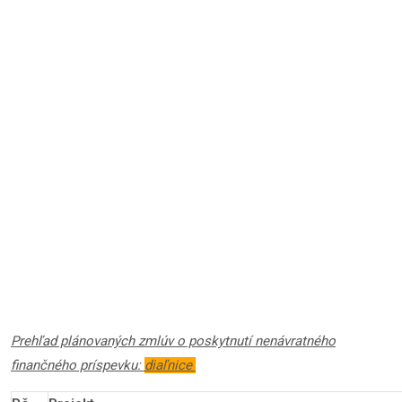
Prehľad plánovaných zmlúv o poskytnutí nenávratného
finančného príspevku:
diaľnice