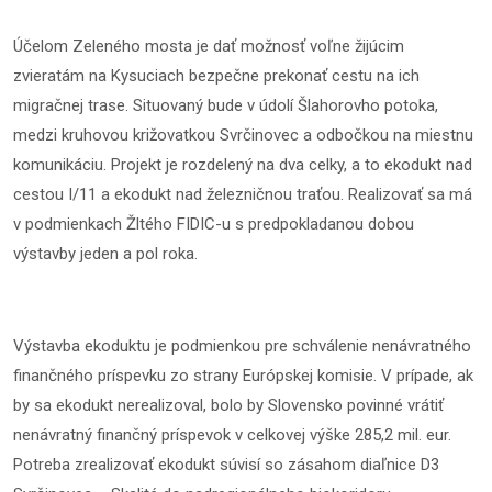
Účelom Zeleného mosta je dať možnosť voľne žijúcim
zvieratám na Kysuciach bezpečne prekonať cestu na ich
migračnej trase. Situovaný bude v údolí Šlahorovho potoka,
medzi kruhovou križovatkou Svrčinovec a odbočkou na miestnu
komunikáciu. Projekt je rozdelený na dva celky, a to ekodukt nad
cestou I/11 a ekodukt nad železničnou traťou. Realizovať sa má
v podmienkach Žltého FIDIC-u s predpokladanou dobou
výstavby jeden a pol roka.
Výstavba ekoduktu je podmienkou pre schválenie nenávratného
finančného príspevku zo strany Európskej komisie. V prípade, ak
by sa ekodukt nerealizoval, bolo by Slovensko povinné vrátiť
nenávratný finančný príspevok v celkovej výške 285,2 mil. eur.
Potreba zrealizovať ekodukt súvisí so zásahom diaľnice D3