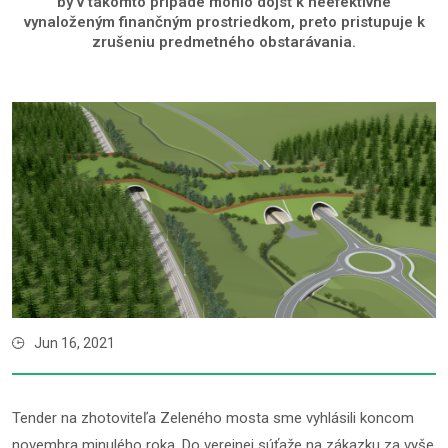
by v takomto prípade mohlo dôjsť k neefektívne
vynaloženým finančným prostriedkom, preto pristupuje k
zrušeniu predmetného obstarávania.
Jun 16, 2021
Tender na zhotoviteľa Zeleného mosta sme vyhlásili koncom
novembra minulého roka. Do verejnej súťaže na zákazku za vyše