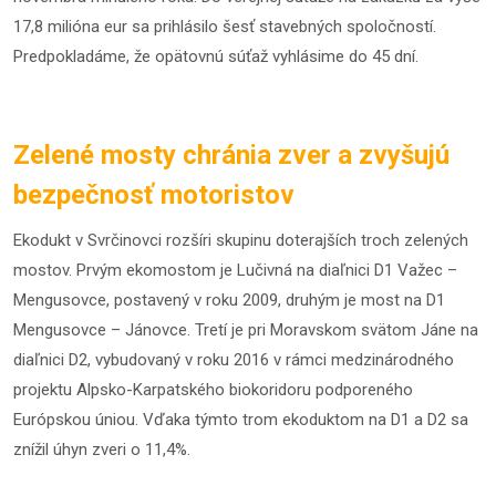
17,8 milióna eur sa prihlásilo šesť stavebných spoločností.
Predpokladáme, že opätovnú súťaž vyhlásime do 45 dní.
Zelené mosty chránia zver a zvyšujú
bezpečnosť motoristov
Ekodukt v Svrčinovci rozšíri skupinu doterajších troch zelených
mostov. Prvým ekomostom je Lučivná na diaľnici D1 Važec –
Mengusovce, postavený v roku 2009, druhým je most na D1
Mengusovce – Jánovce. Tretí je pri Moravskom svätom Jáne na
diaľnici D2, vybudovaný v roku 2016 v rámci medzinárodného
projektu Alpsko-Karpatského biokoridoru podporeného
Európskou úniou. Vďaka týmto trom ekoduktom na D1 a D2 sa
znížil úhyn zveri o 11,4%.