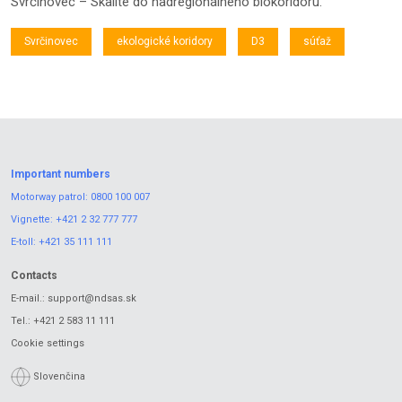
Svrčinovec – Skalité do nadregionálneho biokoridoru.
Svrčinovec
ekologické koridory
D3
súťaž
Important numbers
Motorway patrol:
0800 100 007
Vignette:
+421 2 32 777 777
E-toll:
+421 35 111 111
Contacts
E-mail.:
support@ndsas.sk
Tel.:
+421 2 583 11 111
Cookie settings
Slovenčina