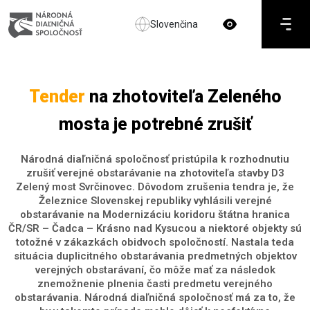
Slovenčina
Tender
na zhotoviteľa Zeleného
mosta je potrebné zrušiť
Národná diaľničná spoločnosť pristúpila k rozhodnutiu
zrušiť verejné obstarávanie na zhotoviteľa stavby D3
Zelený most Svrčinovec. Dôvodom zrušenia tendra je, že
Železnice Slovenskej republiky vyhlásili verejné
obstarávanie na Modernizáciu koridoru štátna hranica
ČR/SR – Čadca – Krásno nad Kysucou a niektoré objekty sú
totožné v zákazkách obidvoch spoločností. Nastala teda
situácia duplicitného obstarávania predmetných objektov
verejných obstarávaní, čo môže mať za následok
znemožnenie plnenia časti predmetu verejného
obstarávania. Národná diaľničná spoločnosť má za to, že