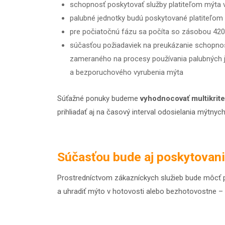
schopnosť poskytovať služby platiteľom mýta v
palubné jednotky budú poskytované platiteľom 
pre počiatočnú fázu sa počíta so zásobou 420-
súčasťou požiadaviek na preukázanie schopnost
zameraného na procesy používania palubných je
a bezporuchového vyrubenia mýta
Súťažné ponuky budeme
vyhodnocovať multikrite
prihliadať aj na časový interval odosielania mýtnyc
Súčasťou bude aj poskytovan
Prostredníctvom zákazníckych služieb bude môcť pl
a uhradiť mýto v hotovosti alebo bezhotovostne –