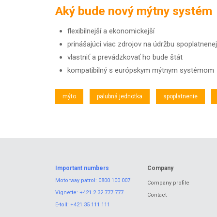
Aký bude nový mýtny systém
flexibilnejší a ekonomickejší
prinášajúci viac zdrojov na údržbu spoplatnenej
vlastniť a prevádzkovať ho bude štát
kompatibilný s európskym mýtnym systémom
mýto
palubná jednotka
spoplatnenie
Important numbers
Company
Motorway patrol:
0800 100 007
Company profile
Vignette:
+421 2 32 777 777
Contact
E-toll:
+421 35 111 111