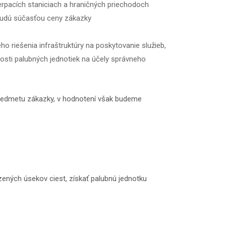
erpacích staniciach a hraničných priechodoch
 budú súčasťou ceny zákazky
 riešenia infraštruktúry na poskytovanie služieb,
osti palubných jednotiek na účely správneho
predmetu zákazky, v hodnotení však budeme
zených úsekov ciest, získať palubnú jednotku