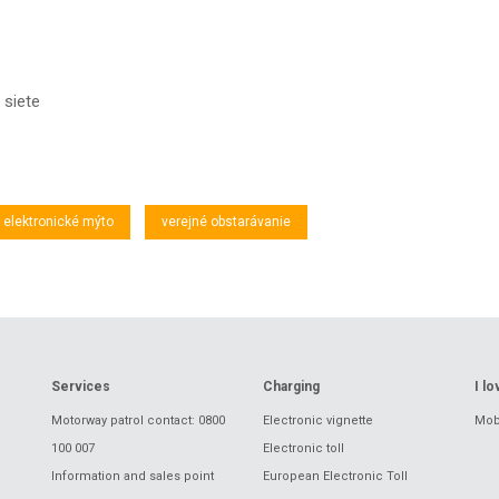
 siete
elektronické mýto
verejné obstarávanie
Services
Charging
I l
Motorway patrol contact: 0800
Electronic vignette
Mobi
100 007
Electronic toll
Information and sales point
European Electronic Toll