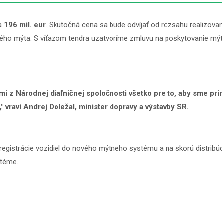
na
196 mil. eur
. Skutočná cena sa bude odvíjať od rozsahu realizovan
ho mýta. S víťazom tendra uzatvoríme zmluvu na poskytovanie mýtn
i z Národnej diaľničnej spoločnosti všetko pre to, aby sme prin
" vraví Andrej Doležal, minister dopravy a výstavby SR.
 registrácie vozidiel do nového mýtneho systému a na skorú distribú
stéme.