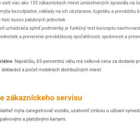
 sieti viac ako 135 zákazníckych miest umiestnených spravidla na č
mýta bezodplatne, náklady na ich obstaranie, logistiku a prevádzku
tisíc kusov palubných jednotiek
í uchádzača splniť podmienky je funkčný test konceptu navrhovaného
dnotiek a preverenie prevádzkovej spoľahlivosti, správnosti a presn
riálne
. Najväčšiu, 65-percentnú váhu má celková cena za dodanie 
h deklarácií a počet mobilných distribučných miest.
ie zákazníckeho servisu
atiteľ mýta zaregistrovať vozidlo, uzatvoriť zmluvu o užívaní vymed
 palivovými a platobnými kartami.