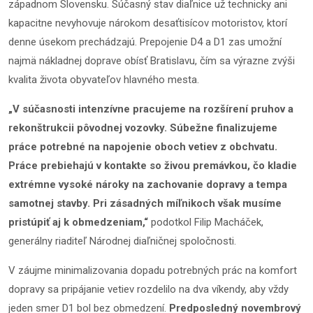
západnom Slovensku. Súčasný stav diaľnice už technicky ani
kapacitne nevyhovuje nárokom desaťtisícov motoristov, ktorí
denne úsekom prechádzajú. Prepojenie D4 a D1 zas umožní
najmä nákladnej doprave obísť Bratislavu, čím sa výrazne zvýši
kvalita života obyvateľov hlavného mesta.
„V súčasnosti intenzívne pracujeme na rozšírení pruhov a
rekonštrukcii pôvodnej vozovky. Súbežne finalizujeme
práce potrebné na napojenie oboch vetiev z obchvatu.
Práce prebiehajú v kontakte so živou premávkou, čo kladie
extrémne vysoké nároky na zachovanie dopravy a tempa
samotnej stavby. Pri zásadných míľnikoch však musíme
pristúpiť aj k obmedzeniam,“
podotkol Filip Macháček,
generálny riaditeľ Národnej diaľničnej spoločnosti.
V záujme minimalizovania dopadu potrebných prác na komfort
dopravy sa pripájanie vetiev rozdelilo na dva víkendy, aby vždy
jeden smer D1 bol bez obmedzení.
Predposledný novembrový