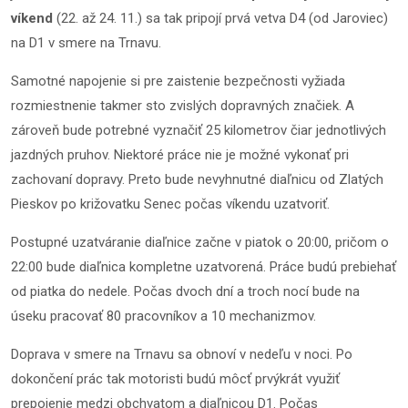
víkend
(22. až 24. 11.) sa tak pripojí prvá vetva D4 (od Jaroviec)
na D1 v smere na Trnavu.
Samotné napojenie si pre zaistenie bezpečnosti vyžiada
rozmiestnenie takmer sto zvislých dopravných značiek. A
zároveň bude potrebné vyznačiť 25 kilometrov čiar jednotlivých
jazdných pruhov. Niektoré práce nie je možné vykonať pri
zachovaní dopravy. Preto bude nevyhnutné diaľnicu od Zlatých
Pieskov po križovatku Senec počas víkendu uzatvoriť.
Postupné uzatváranie diaľnice začne v piatok o 20:00, pričom o
22:00 bude diaľnica kompletne uzatvorená. Práce budú prebiehať
od piatka do nedele. Počas dvoch dní a troch nocí bude na
úseku pracovať 80 pracovníkov a 10 mechanizmov.
Doprava v smere na Trnavu sa obnoví v nedeľu v noci. Po
dokončení prác tak motoristi budú môcť prvýkrát využiť
prepojenie medzi obchvatom a diaľnicou D1. Počas