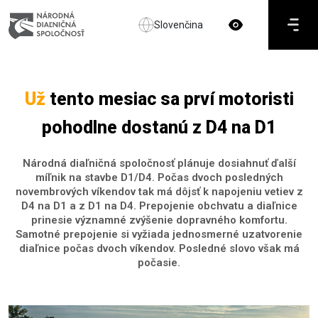
Slovenčina
Už
tento mesiac sa prví motoristi
pohodlne dostanú z D4 na D1
Národná diaľničná spoločnosť plánuje dosiahnuť ďalší
míľnik na stavbe D1/D4. Počas dvoch posledných
novembrových víkendov tak má dôjsť k napojeniu vetiev z
D4 na D1 a z D1 na D4. Prepojenie obchvatu a diaľnice
prinesie významné zvýšenie dopravného komfortu.
Samotné prepojenie si vyžiada jednosmerné uzatvorenie
diaľnice počas dvoch víkendov. Posledné slovo však má
počasie.