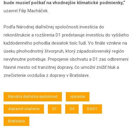
bude musieť počkať na vhodnejšie klimatické podmienky,“
uzavrel Filip Macháček.
Podľa Národnej diaľničnej spoločnosti investícia do
rekonštrukcie a rozšírenia D1 predstavuje investíciu do vyššieho
každodenného pohodlia desiatok tisíc ľudí. Vo finále vznikne na
úseku plnohodnotný štvorpruh, ktorý západoslovenský región
nevyhnutne potrebuje. Prepojenie obchvatu a D1 zas odbremení
hlavné mesto od tranzitnej dopravy, čo umožní znížiť hluk a
znečistenie ovzdušia z dopravy v Bratislave.
Národná diaľničná spoločnosť
výstavba
dopravné značenie
D1
D4
D4/D1
Bratislava