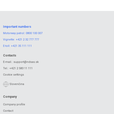
Important numbers
Motorway patrol:
0800 100 007
Vignette:
+421 2 32 777 777
E-toll:
+421 35 111 111
Contacts
E-mail.:
support@ndsas.sk
Tel.:
+421 2 583 11 111
Cookie settings
Slovenčina
Company
Company profile
Contact