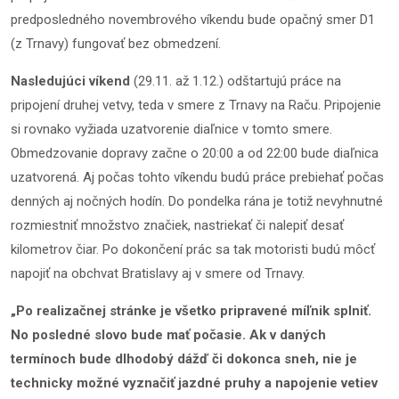
predposledného novembrového víkendu bude opačný smer D1
(z Trnavy) fungovať bez obmedzení.
Nasledujúci víkend
(29.11. až 1.12.) odštartujú práce na
pripojení druhej vetvy, teda v smere z Trnavy na Raču. Pripojenie
si rovnako vyžiada uzatvorenie diaľnice v tomto smere.
Obmedzovanie dopravy začne o 20:00 a od 22:00 bude diaľnica
uzatvorená. Aj počas tohto víkendu budú práce prebiehať počas
denných aj nočných hodín. Do pondelka rána je totiž nevyhnutné
rozmiestniť množstvo značiek, nastriekať či nalepiť desať
kilometrov čiar. Po dokončení prác sa tak motoristi budú môcť
napojiť na obchvat Bratislavy aj v smere od Trnavy.
„Po realizačnej stránke je všetko pripravené míľnik splniť.
No posledné slovo bude mať počasie. Ak v daných
termínoch bude dlhodobý dážď či dokonca sneh, nie je
technicky možné vyznačiť jazdné pruhy a napojenie vetiev