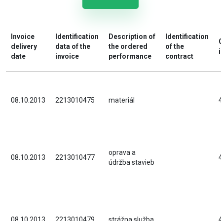
Invoice
Identification
Description of
Identification
delivery
data of the
the ordered
of the
date
invoice
performance
contract
08.10.2013
2213010475
materiál
oprava a
08.10.2013
2213010477
údržba stavieb
08.10.2013
2213010479
strážna služba