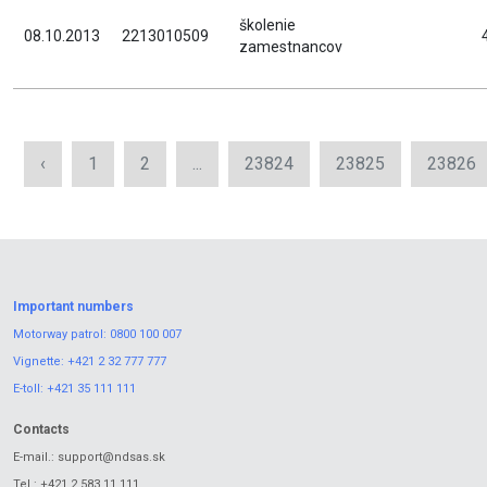
školenie
08.10.2013
2213010509
zamestnancov
‹
1
2
...
23824
23825
23826
Important numbers
Motorway patrol:
0800 100 007
Vignette:
+421 2 32 777 777
E-toll:
+421 35 111 111
Contacts
E-mail.:
support@ndsas.sk
Tel.:
+421 2 583 11 111