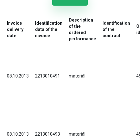
Description
Invoice
Identification
Identification
of the
O
delivery
data of the
of the
ordered
i
date
invoice
contract
performance
08.10.2013
2213010491
materiál
4
08.10.2013
2213010493
materiál
4