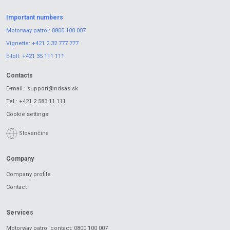
Important numbers
Motorway patrol:
0800 100 007
Vignette:
+421 2 32 777 777
E-toll:
+421 35 111 111
Contacts
E-mail.:
support@ndsas.sk
Tel.:
+421 2 583 11 111
Cookie settings
Slovenčina
Company
Company profile
Contact
Services
Motorway patrol contact: 0800 100 007