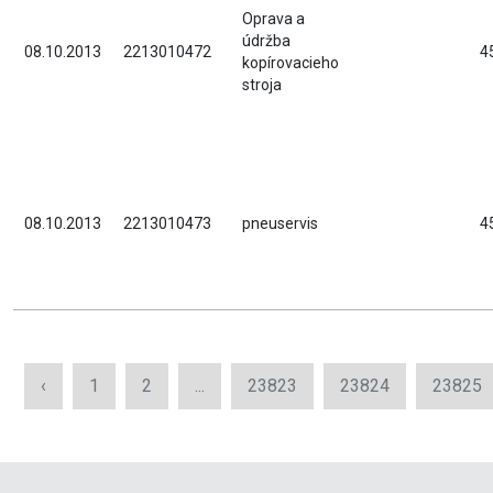
Oprava a
údržba
08.10.2013
2213010472
4
kopírovacieho
stroja
08.10.2013
2213010473
pneuservis
4
‹
1
2
...
23823
23824
23825