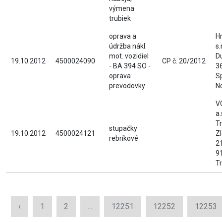
výmena
trubiek
oprava a
H
údržba nákl.
s.
mot. vozidiel
D
19.10.2012
4500024090
CP č. 20/2012
- BA 394 SO -
36
oprava
S
prevodovky
N
V
a.
Tr
stupačky
19.10.2012
4500024121
Z
rebríkové
2
9
T
‹
1
2
...
12251
12252
12253