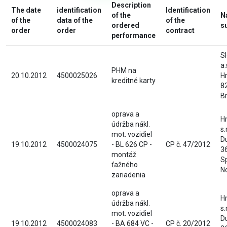
Description
The date
identification
Identification
of the
N
of the
data of the
of the
ordered
s
order
order
contract
performance
Sl
a.
PHM na
20.10.2012
4500025026
Hr
kreditné karty
8
Br
oprava a
H
údržba nákl.
s.
mot. vozidiel
D
19.10.2012
4500024075
- BL 626 CP -
CP č. 47/2012
36
montáž
S
ťažného
N
zariadenia
oprava a
H
údržba nákl.
s.
mot. vozidiel
D
19.10.2012
4500024083
- BA 684 VC -
CP č. 20/2012