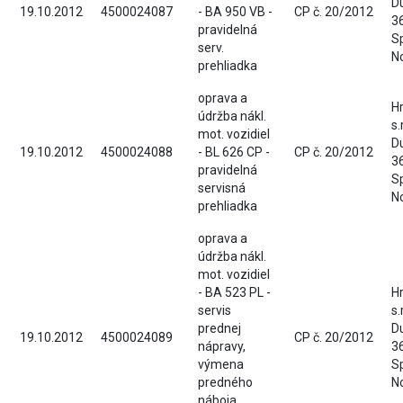
D
19.10.2012
4500024087
- BA 950 VB -
CP č. 20/2012
36
pravidelná
S
serv.
N
prehliadka
oprava a
H
údržba nákl.
s.
mot. vozidiel
D
19.10.2012
4500024088
- BL 626 CP -
CP č. 20/2012
36
pravidelná
S
servisná
N
prehliadka
oprava a
údržba nákl.
mot. vozidiel
- BA 523 PL -
H
servis
s.
prednej
D
19.10.2012
4500024089
CP č. 20/2012
nápravy,
36
výmena
S
predného
N
náboja,