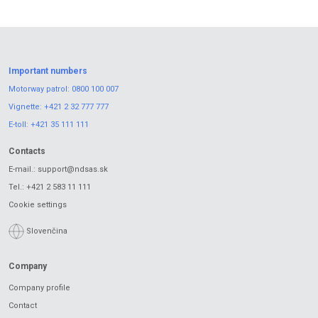
Important numbers
Motorway patrol:
0800 100 007
Vignette:
+421 2 32 777 777
E-toll:
+421 35 111 111
Contacts
E-mail.:
support@ndsas.sk
Tel.:
+421 2 583 11 111
Cookie settings
Slovenčina
Company
Company profile
Contact