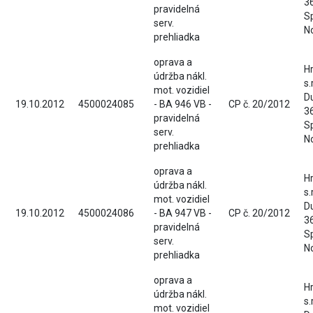
36
pravidelná
S
serv.
N
prehliadka
oprava a
H
údržba nákl.
s.
mot. vozidiel
D
19.10.2012
4500024085
- BA 946 VB -
CP č. 20/2012
36
pravidelná
S
serv.
N
prehliadka
oprava a
H
údržba nákl.
s.
mot. vozidiel
D
19.10.2012
4500024086
- BA 947 VB -
CP č. 20/2012
36
pravidelná
S
serv.
N
prehliadka
oprava a
H
údržba nákl.
s.
mot. vozidiel