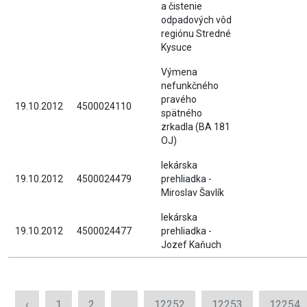
a čistenie
odpadových vôd
regiónu Stredné
Kysuce
Výmena
nefunkčného
pravého
19.10.2012
4500024110
spätného
zrkadla (BA 181
OJ)
lekárska
19.10.2012
4500024479
prehliadka -
Miroslav Šavlík
lekárska
19.10.2012
4500024477
prehliadka -
Jozef Kaňuch
‹
1
2
...
12252
12253
12254