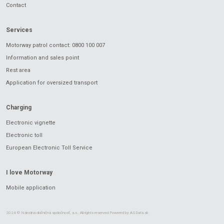
Contact
Services
Motorway patrol contact: 0800 100 007
Information and sales point
Rest area
Application for oversized transport
Charging
Electronic vignette
Electronic toll
European Electronic Toll Service
I love Motorway
Mobile application
2024 © Národná diaľničná spoločnosť, a.s.. All rights reserved Powered by
ASData.sk