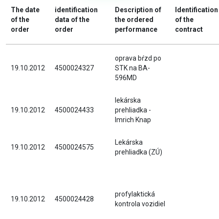
The date
identification
Description of
Identification
of the
data of the
the ordered
of the
order
order
performance
contract
oprava bŕzd po
19.10.2012
4500024327
STK na BA-
596MD
lekárska
19.10.2012
4500024433
prehliadka -
Imrich Knap
Lekárska
19.10.2012
4500024575
prehliadka (ZÚ)
profylaktická
19.10.2012
4500024428
kontrola vozidiel