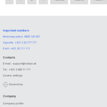
Important numbers
Motorway patrol:
0800 100 007
Vignette:
+421 2 32 777 777
E-toll:
+421 35 111 111
Contacts
E-mail.:
support@ndsas.sk
Tel.:
+421 2 583 11 111
Cookie settings
Slovenčina
Company
Company profile