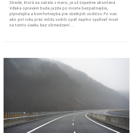
Strede, ktorá sa začala v marci, je už úspešne ukončená.
Vďaka opravám bude jazda po moste bezpečnejšia,
plynulejšia a komfortnejšia pre všetkých vodičov. Po viac
ako pol roku prác môžu vodiči opäť naplno využívať most
na tomto úseku bez obmedzení.