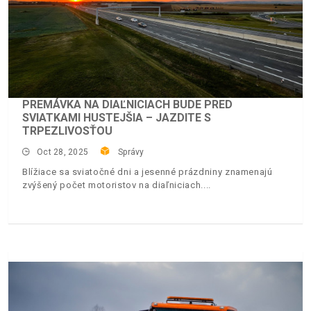
PREMÁVKA NA DIAĽNICIACH BUDE PRED
SVIATKAMI HUSTEJŠIA – JAZDITE S
TRPEZLIVOSŤOU
Oct 28, 2025
Správy
Blížiace sa sviatočné dni a jesenné prázdniny znamenajú
zvýšený počet motoristov na diaľniciach.