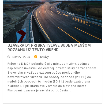
UZÁVERA D1 PRI BRATISLAVE BUDE V MENŠOM
ROZSAHU UŽ TENTO VÍKEND
Nov 27, 2025
Správy
Práce na D1/D4 pokračujú aj s nástupom zimy. Jedna z
najväčších investícií do cestnej infraštruktúry na západnom
Slovensku si vyžiada uzáveru počas posledného
novembrového víkendu. Od soboty doobeda (29.11.) do
nedeľných poobedných hodín (30.11.) bude uzatvorená
diaľnica D1 pri Bratislave v smere do hlavného mesta.
Plánovaná uzávera je závislá od počasia.