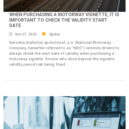
WHEN PURCHASING A MOTORWAY VIGNETTE, IT IS
IMPORTANT TO CHECK THE VALIDITY START
DATE
Nov 07, 2025
Správy
Národná diaľničná spoločnosť, a.s. (National Motorway
Company, hereafter referred to as “NDS”) reminds drivers to
always check the start date of validity when purchasing a
motorway vignette. Drivers who drive beyond the vignette
validity period risk being fined.