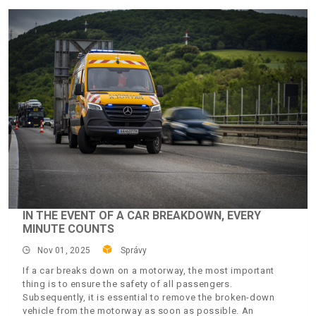
IN THE EVENT OF A CAR BREAKDOWN, EVERY
MINUTE COUNTS
Nov 01, 2025
Správy
If a car breaks down on a motorway, the most important
thing is to ensure the safety of all passengers.
Subsequently, it is essential to remove the broken-down
vehicle from the motorway as soon as possible. An