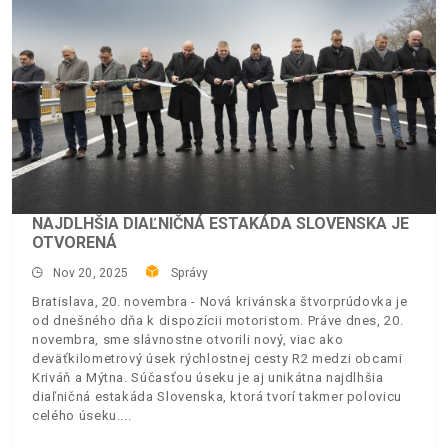
NAJDLHŠIA DIAĽNIČNÁ ESTAKÁDA SLOVENSKA JE
OTVORENÁ
Nov 20, 2025
Správy
Bratislava, 20. novembra - Nová krivánska štvorprúdovka je
od dnešného dňa k dispozícii motoristom. Práve dnes, 20.
novembra, sme slávnostne otvorili nový, viac ako
deväťkilometrový úsek rýchlostnej cesty R2 medzi obcami
Kriváň a Mýtna. Súčasťou úseku je aj unikátna najdlhšia
diaľničná estakáda Slovenska, ktorá tvorí takmer polovicu
celého úseku.