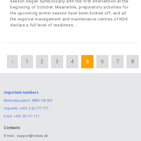
season began symbolically with the first intervention at the
beginning of October. Meanwhile, preparatory activities for
the upcoming winter season have been kicked off, and all
the regional management and maintenance centres of NDS
declare a full level of readiness.
‹
1
2
3
4
5
6
7
8
Important numbers
Motorway patrol:
0800 100 007
Vignette:
+421 2 32 777 777
E-toll:
+421 35 111 111
Contacts
E-mail.:
support@ndsas.sk