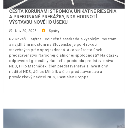
CESTA KORUNAMI STROMOV, UNIKÁTNE RIEŠENIA
A PREKONANÉ PREKÁŽKY, NDS HODNOTÍ
VÝSTAVBU NOVÉHO ÚSEKU
Nov 20, 2025
Správy
R2 Kriváň – Mýtna, jedinečná estakáda s vysokými mostami
a najdlhším mostom na Slovensku je po 4 rokoch
stavebných prác sprejazdnená. Ako vidí tento úsek
predstavenstvo Národnej diaľničnej spoločnosti? Na otázky
odpovedali generálny riaditeľ a predsedu predstavenstva
NDS, Filip Macháček, člen predstavenstva a investičný
riaditeľ NDS, Július Mihálik a člen predstavenstva a
prevádzkový riaditeľ NDS, Rastislav Droppa.