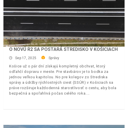
O NOVÚ R2 SA POSTARÁ STREDISKO V KOŠICIACH
Sep 17, 2025
Správy
Košice už o pár dní získajú kompletný obchvat, ktorý
odľahčí dopravu v meste. Pre stavbárov je to bodka za
jednou veľkou kapitolou. No pre kolegov zo Strediska
správy a údržby rýchlostných ciest (SSÚR) v Košiciach sa
práve rozširuje každodenná starostlivosť o cestu, aby bola
bezpečná a spoľahlivá počas celého roka.