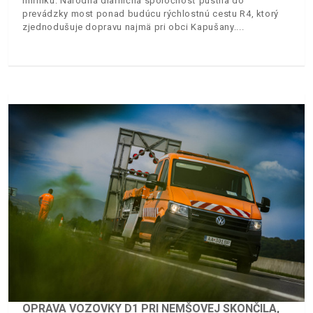
míľniku. Národná diaľničná spoločnosť pustila do
prevádzky most ponad budúcu rýchlostnú cestu R4, ktorý
zjednodušuje dopravu najmä pri obci Kapušany.
OPRAVA VOZOVKY D1 PRI NEMŠOVEJ SKONČILA,