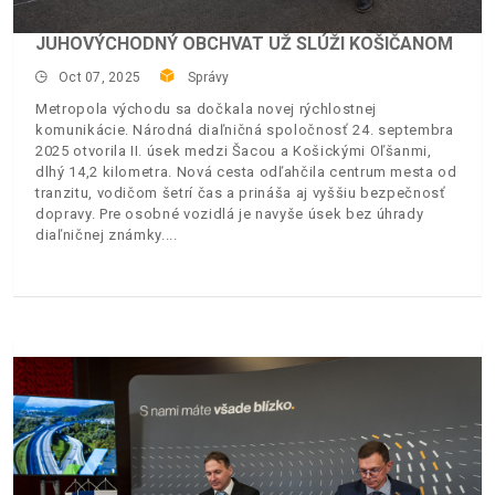
JUHOVÝCHODNÝ OBCHVAT UŽ SLÚŽI KOŠIČANOM
Oct 07, 2025
Správy
Metropola východu sa dočkala novej rýchlostnej
komunikácie. Národná diaľničná spoločnosť 24. septembra
2025 otvorila II. úsek medzi Šacou a Košickými Oľšanmi,
dlhý 14,2 kilometra. Nová cesta odľahčila centrum mesta od
tranzitu, vodičom šetrí čas a prináša aj vyššiu bezpečnosť
dopravy. Pre osobné vozidlá je navyše úsek bez úhrady
diaľničnej známky.