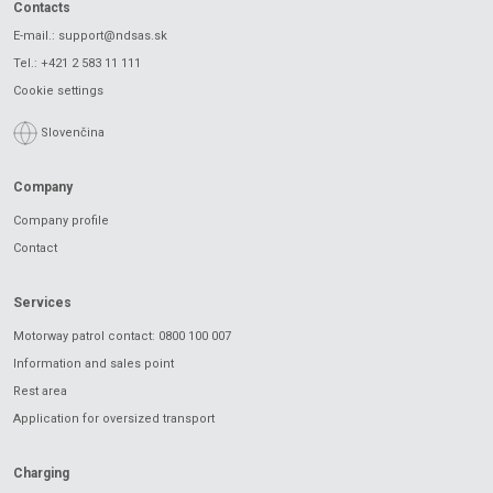
Contacts
E-mail.:
support@ndsas.sk
Tel.:
+421 2 583 11 111
Cookie settings
Slovenčina
Company
Company profile
Contact
Services
Motorway patrol contact: 0800 100 007
Information and sales point
Rest area
Application for oversized transport
Charging