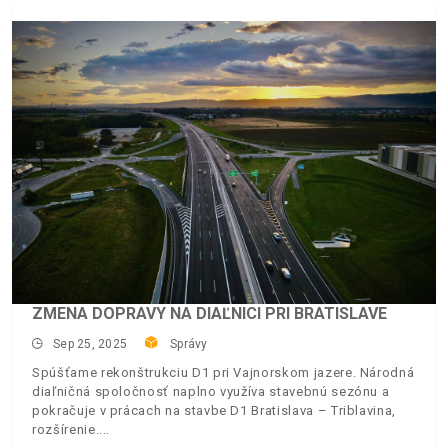
ZMENA DOPRAVY NA DIAĽNICI PRI BRATISLAVE
Sep 25, 2025
Správy
Spúšťame rekonštrukciu D1 pri Vajnorskom jazere. Národná
diaľničná spoločnosť naplno využíva stavebnú sezónu a
pokračuje v prácach na stavbe D1 Bratislava – Triblavina,
rozšírenie.