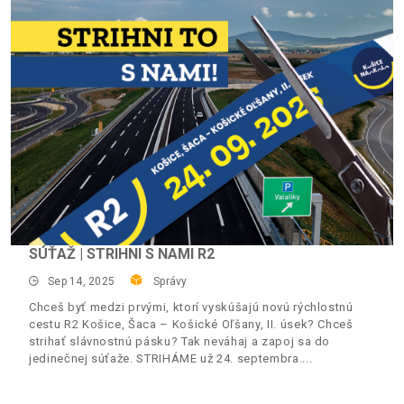
SÚŤAŽ | STRIHNI S NAMI R2
Sep 14, 2025
Správy
Chceš byť medzi prvými, ktorí vyskúšajú novú rýchlostnú
cestu R2 Košice, Šaca – Košické Oľšany, II. úsek? Chceš
strihať slávnostnú pásku? Tak neváhaj a zapoj sa do
jedinečnej súťaže. STRIHÁME už 24. septembra.