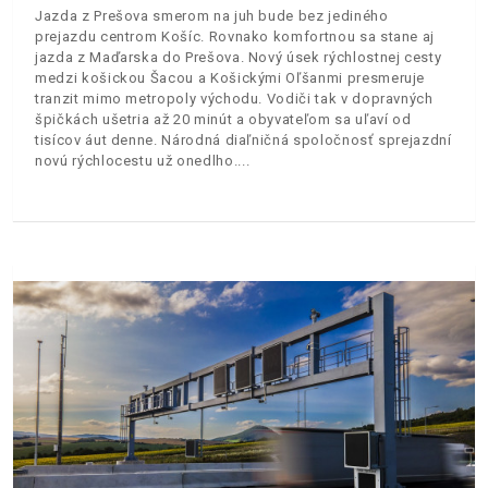
Jazda z Prešova smerom na juh bude bez jediného
prejazdu centrom Košíc. Rovnako komfortnou sa stane aj
jazda z Maďarska do Prešova. Nový úsek rýchlostnej cesty
medzi košickou Šacou a Košickými Oľšanmi presmeruje
tranzit mimo metropoly východu. Vodiči tak v dopravných
špičkách ušetria až 20 minút a obyvateľom sa uľaví od
tisícov áut denne. Národná diaľničná spoločnosť sprejazdní
novú rýchlocestu už onedlho.