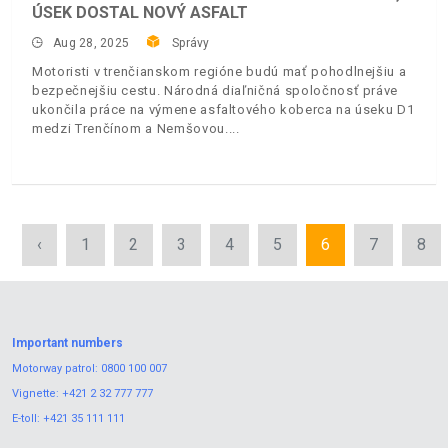
ÚSEK DOSTAL NOVÝ ASFALT
Aug 28, 2025
Správy
Motoristi v trenčianskom regióne budú mať pohodlnejšiu a
bezpečnejšiu cestu. Národná diaľničná spoločnosť práve
ukončila práce na výmene asfaltového koberca na úseku D1
medzi Trenčínom a Nemšovou.
‹
1
2
3
4
5
6
7
8
Important numbers
Motorway patrol:
0800 100 007
Vignette:
+421 2 32 777 777
E-toll:
+421 35 111 111