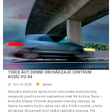
TISÍCE ÁUT DENNE OBCHÁDZAJÚ CENTRUM
KOŠÍC PO R4
Oct 10, 2025
Správy
Národná diaľničná spoločnosť odovzdala motoristickej
verejnosti pred koncom septembra úsek R4 Košice, Šaca –
Košické Oľšany. Prvotné dopravné intenzity ukazujú, že
denne sa centru Košíc vyhne viac ako 9 200 vozidiel, z toho
až takmer 50 percent tvorí ťažká nákladná doprava. Pre