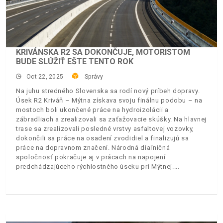
KRIVÁNSKA R2 SA DOKONČUJE, MOTORISTOM
BUDE SLÚŽIŤ EŠTE TENTO ROK
Oct 22, 2025
Správy
Na juhu stredného Slovenska sa rodí nový príbeh dopravy.
Úsek R2 Kriváň – Mýtna získava svoju finálnu podobu – na
mostoch boli ukončené práce na hydroizolácii a
zábradliach a zrealizovali sa zaťažovacie skúšky. Na hlavnej
trase sa zrealizovali posledné vrstvy asfaltovej vozovky,
dokončili sa práce na osadení zvodidiel a finalizujú sa
práce na dopravnom značení. Národná diaľničná
spoločnosť pokračuje aj v prácach na napojení
predchádzajúceho rýchlostného úseku pri Mýtnej.