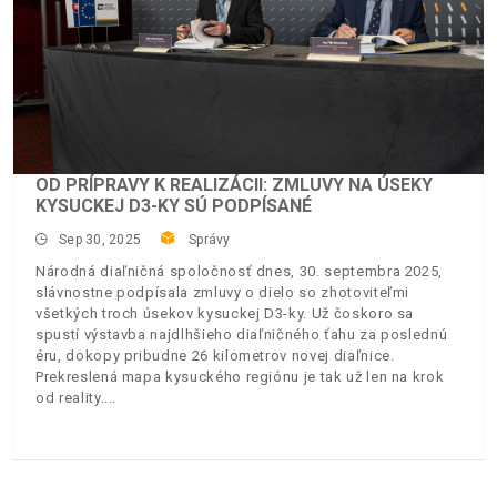
OD PRÍPRAVY K REALIZÁCII: ZMLUVY NA ÚSEKY
KYSUCKEJ D3-KY SÚ PODPÍSANÉ
Sep 30, 2025
Správy
Národná diaľničná spoločnosť dnes, 30. septembra 2025,
slávnostne podpísala zmluvy o dielo so zhotoviteľmi
všetkých troch úsekov kysuckej D3-ky. Už čoskoro sa
spustí výstavba najdlhšieho diaľničného ťahu za poslednú
éru, dokopy pribudne 26 kilometrov novej diaľnice.
Prekreslená mapa kysuckého regiónu je tak už len na krok
od reality.