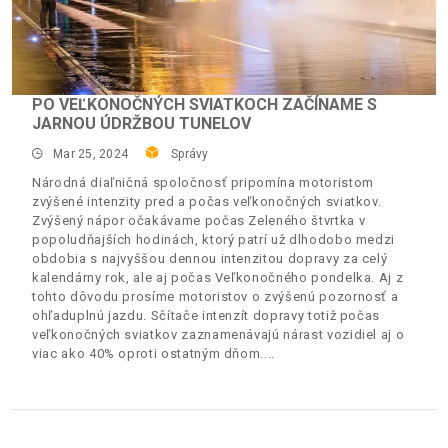
PO VEĽKONOČNÝCH SVIATKOCH ZAČÍNAME S
JARNOU ÚDRŽBOU TUNELOV
Mar 25, 2024
Správy
Národná diaľničná spoločnosť pripomína motoristom
zvýšené intenzity pred a počas veľkonočných sviatkov.
Zvýšený nápor očakávame počas Zeleného štvrtka v
popoludňajších hodinách, ktorý patrí už dlhodobo medzi
obdobia s najvyššou dennou intenzitou dopravy za celý
kalendárny rok, ale aj počas Veľkonočného pondelka. Aj z
tohto dôvodu prosíme motoristov o zvýšenú pozornosť a
ohľaduplnú jazdu. Sčítače intenzít dopravy totiž počas
veľkonočných sviatkov zaznamenávajú nárast vozidiel aj o
viac ako 40% oproti ostatným dňom.