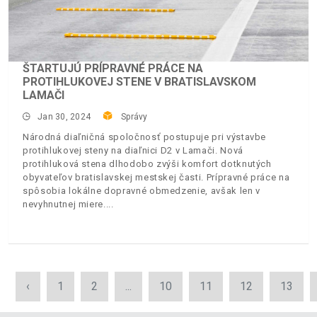
ŠTARTUJÚ PRÍPRAVNÉ PRÁCE NA
PROTIHLUKOVEJ STENE V BRATISLAVSKOM
LAMAČI
Jan 30, 2024
Správy
Národná diaľničná spoločnosť postupuje pri výstavbe
protihlukovej steny na diaľnici D2 v Lamači. Nová
protihluková stena dlhodobo zvýši komfort dotknutých
obyvateľov bratislavskej mestskej časti. Prípravné práce na
spôsobia lokálne dopravné obmedzenie, avšak len v
nevyhnutnej miere.
‹
1
2
...
10
11
12
13