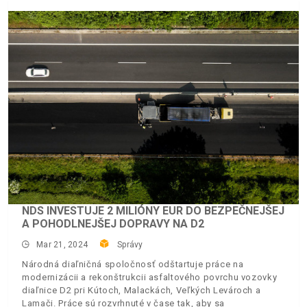
NDS INVESTUJE 2 MILIÓNY EUR DO BEZPEČNEJŠEJ
A POHODLNEJŠEJ DOPRAVY NA D2
Mar 21, 2024
Správy
Národná diaľničná spoločnosť odštartuje práce na
modernizácii a rekonštrukcii asfaltového povrchu vozovky
diaľnice D2 pri Kútoch, Malackách, Veľkých Levároch a
Lamači. Práce sú rozvrhnuté v čase tak, aby sa