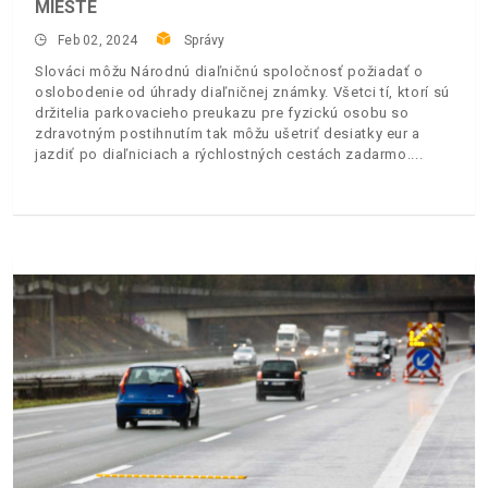
MIESTE
Feb 02, 2024
Správy
Slováci môžu Národnú diaľničnú spoločnosť požiadať o
oslobodenie od úhrady diaľničnej známky. Všetci tí, ktorí sú
držitelia parkovacieho preukazu pre fyzickú osobu so
zdravotným postihnutím tak môžu ušetriť desiatky eur a
jazdiť po diaľniciach a rýchlostných cestách zadarmo.