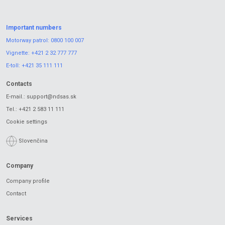
Important numbers
Motorway patrol:
0800 100 007
Vignette:
+421 2 32 777 777
E-toll:
+421 35 111 111
Contacts
E-mail.:
support@ndsas.sk
Tel.:
+421 2 583 11 111
Cookie settings
Slovenčina
Company
Company profile
Contact
Services