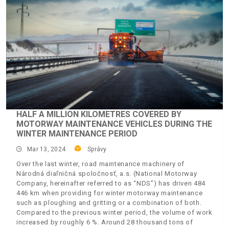
HALF A MILLION KILOMETRES COVERED BY
MOTORWAY MAINTENANCE VEHICLES DURING THE
WINTER MAINTENANCE PERIOD
Mar 13, 2024
Správy
Over the last winter, road maintenance machinery of
Národná diaľničná spoločnosť, a.s. (National Motorway
Company, hereinafter referred to as “NDS”) has driven 484
446 km when providing for winter motorway maintenance
such as ploughing and gritting or a combination of both.
Compared to the previous winter period, the volume of work
increased by roughly 6 %. Around 28 thousand tons of