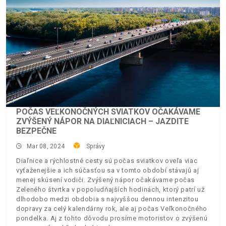
POČAS VEĽKONOČNÝCH SVIATKOV OČAKÁVAME
ZVÝŠENÝ NÁPOR NA DIAĽNICIACH – JAZDITE
BEZPEČNE
Mar 08, 2024
Správy
Diaľnice a rýchlostné cesty sú počas sviatkov oveľa viac
vyťaženejšie a ich súčasťou sa v tomto období stávajú aj
menej skúsení vodiči. Zvýšený nápor očakávame počas
Zeleného štvrtka v popoludňajších hodinách, ktorý patrí už
dlhodobo medzi obdobia s najvyššou dennou intenzitou
dopravy za celý kalendárny rok, ale aj počas Veľkonočného
pondelka. Aj z tohto dôvodu prosíme motoristov o zvýšenú