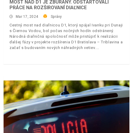
MOST NAD D1 JE ZBÚRANÝ. ODŠTARTOVALI
PRÁCE NA ROZŠIROVANÍ DIAĽNICE
Mar 17, 2024
Správy
Cestný most nad diaľnicou D1, ktorý spájal Ivanku pri Dunaji
s Čiernou Vodou, bol počas nočných hodín odstránený.
Národná diaľničná spoločnosť môže pristúpiť k realizácii
ďalšej fázy v projekte rozšírenia D1 Bratislava – Triblavina a
začať s budovaním nových náhradných vetiev.