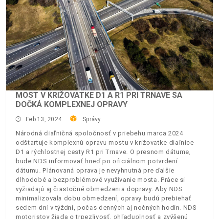
MOST V KRIŽOVATKE D1 A R1 PRI TRNAVE SA
DOČKÁ KOMPLEXNEJ OPRAVY
Feb 13, 2024
Správy
Národná diaľničná spoločnosť v priebehu marca 2024
odštartuje komplexnú opravu mostu v križovatke diaľnice
D1 a rýchlostnej cesty R1 pri Trnave. O presnom dátume,
bude NDS informovať hneď po oficiálnom potvrdení
dátumu. Plánovaná oprava je nevyhnutná pre ďalšie
dlhodobé a bezproblémové využívanie mosta. Práce si
vyžiadajú aj čiastočné obmedzenia dopravy. Aby NDS
minimalizovala dobu obmedzení, opravy budú prebiehať
sedem dní v týždni, počas denných aj nočných hodín. NDS
motoristov žiada o trpezlivosť, ohľaduplnosť a zvýšenú