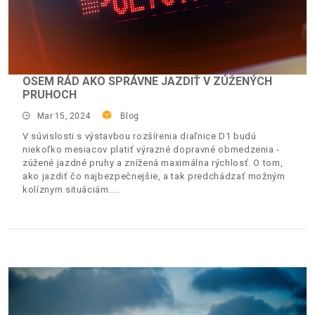
OSEM RÁD AKO SPRÁVNE JAZDIŤ V ZÚŽENÝCH
PRUHOCH
Mar 15, 2024
Blog
V súvislosti s výstavbou rozšírenia diaľnice D1 budú
niekoľko mesiacov platiť výrazné dopravné obmedzenia -
zúžené jazdné pruhy a znížená maximálna rýchlosť. O tom,
ako jazdiť čo najbezpečnejšie, a tak predchádzať možným
kolíznym situáciám.