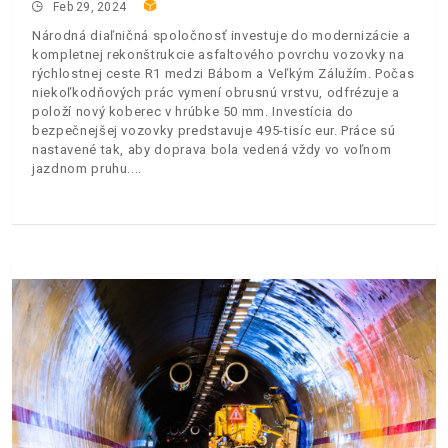
Feb 29, 2024
Národná diaľničná spoločnosť investuje do modernizácie a
kompletnej rekonštrukcie asfaltového povrchu vozovky na
rýchlostnej ceste R1 medzi Bábom a Veľkým Zálužím. Počas
niekoľkodňových prác vymení obrusnú vrstvu, odfrézuje a
položí nový koberec v hrúbke 50 mm. Investícia do
bezpečnejšej vozovky predstavuje 495-tisíc eur. Práce sú
nastavené tak, aby doprava bola vedená vždy vo voľnom
jazdnom pruhu.