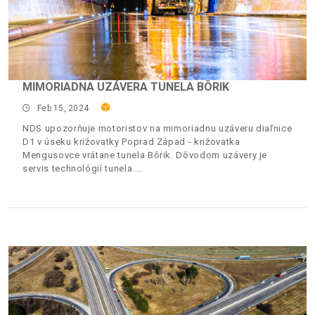
MIMORIADNA UZÁVERA TUNELA BÔRIK
Feb 15, 2024
NDS upozorňuje motoristov na mimoriadnu uzáveru diaľnice
D1 v úseku križovatky Poprad Západ - križovatka
Mengusovce vrátane tunela Bôrik. Dôvodom uzávery je
servis technológií tunela.