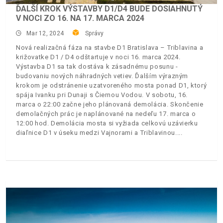
ĎALŠÍ KROK VÝSTAVBY D1/D4 BUDE DOSIAHNUTÝ
V NOCI ZO 16. NA 17. MARCA 2024
Mar 12, 2024
Správy
Nová realizačná fáza na stavbe D1 Bratislava – Triblavina a
križovatke D1 / D4 odštartuje v noci 16. marca 2024.
Výstavba D1 sa tak dostáva k zásadnému posunu -
budovaniu nových náhradných vetiev. Ďalším výrazným
krokom je odstránenie uzatvoreného mosta ponad D1, ktorý
spája Ivanku pri Dunaji s Čiernou Vodou. V sobotu, 16.
marca o 22:00 začne jeho plánovaná demolácia. Skončenie
demolačných prác je naplánované na nedeľu 17. marca o
12:00 hod. Demolácia mosta si vyžiada celkovú uzávierku
diaľnice D1 v úseku medzi Vajnorami a Triblavinou.