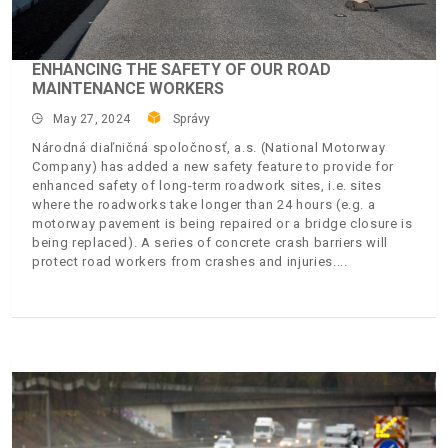
ENHANCING THE SAFETY OF OUR ROAD
MAINTENANCE WORKERS
May 27, 2024
Správy
Národná diaľničná spoločnosť, a.s. (National Motorway
Company) has added a new safety feature to provide for
enhanced safety of long-term roadwork sites, i.e. sites
where the roadworks take longer than 24 hours (e.g. a
motorway pavement is being repaired or a bridge closure is
being replaced). A series of concrete crash barriers will
protect road workers from crashes and injuries.