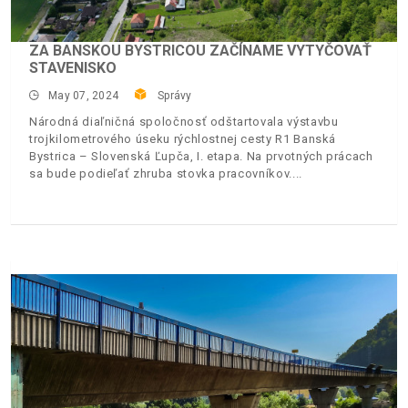
ZA BANSKOU BYSTRICOU ZAČÍNAME VYTYČOVAŤ
STAVENISKO
May 07, 2024
Správy
Národná diaľničná spoločnosť odštartovala výstavbu
trojkilometrového úseku rýchlostnej cesty R1 Banská
Bystrica – Slovenská Ľupča, I. etapa. Na prvotných prácach
sa bude podieľať zhruba stovka pracovníkov.