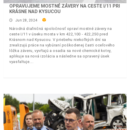
OPRAVUJEME MOSTNÉ ZÁVERY NA CESTE I/11 PRI
KRÁSNE NAD KYSUCOU
Jun 28, 2024
Národná diaľničná spoločnosť opraví mostné závery na
ceste I/11 v úseku mosta v km 422,100 - 422,250 pred
Krásnom nad Kysucou. V priebehu niekoľkých dní sa
zrealizujú práce na vybúraní poškodenej časti oceľového
lôžka záveru, vyvŕtajú a osadia sa nové chemické kotvy,
aplikuje sa nová izolácia a následne sa opravený úsek
vyasfaltuje.