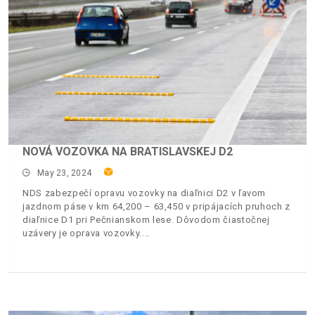
NOVÁ VOZOVKA NA BRATISLAVSKEJ D2
May 23, 2024
NDS zabezpečí opravu vozovky na diaľnici D2 v ľavom
jazdnom páse v km 64,200 – 63,450 v pripájacích pruhoch z
diaľnice D1 pri Pečnianskom lese. Dôvodom čiastočnej
uzávery je oprava vozovky.