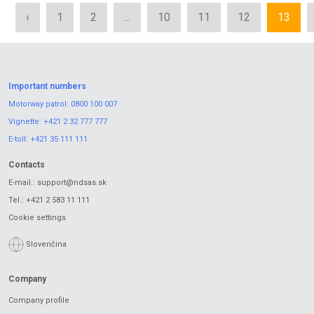
‹
1
2
...
10
11
12
13
Important numbers
Motorway patrol:
0800 100 007
Vignette:
+421 2 32 777 777
E-toll:
+421 35 111 111
Contacts
E-mail.:
support@ndsas.sk
Tel.:
+421 2 583 11 111
Cookie settings
Slovenčina
Company
Company profile