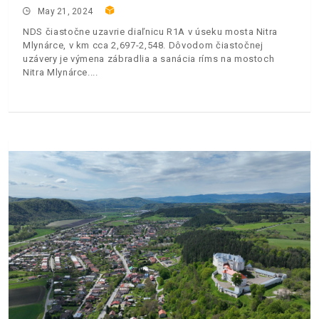
May 21, 2024
NDS čiastočne uzavrie diaľnicu R1A v úseku mosta Nitra
Mlynárce, v km cca 2,697-2,548. Dôvodom čiastočnej
uzávery je výmena zábradlia a sanácia ríms na mostoch
Nitra Mlynárce.