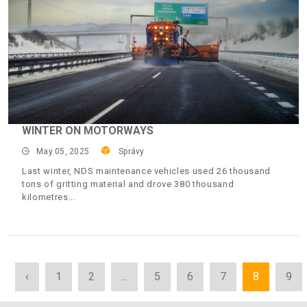
WINTER ON MOTORWAYS
May 05, 2025
Správy
Last winter, NDS maintenance vehicles used 26 thousand
tons of gritting material and drove 380 thousand
kilometres
‹
1
2
...
5
6
7
8
9