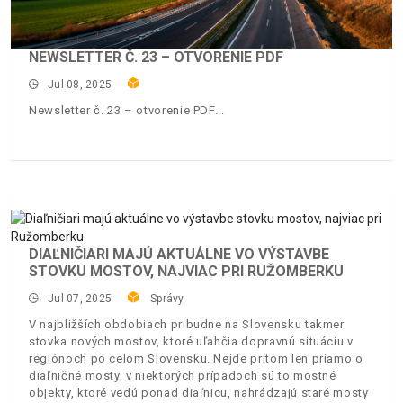
NEWSLETTER Č. 23 – OTVORENIE PDF
Jul 08, 2025
Newsletter č. 23 – otvorenie PDF
DIAĽNIČIARI MAJÚ AKTUÁLNE VO VÝSTAVBE
STOVKU MOSTOV, NAJVIAC PRI RUŽOMBERKU
Jul 07, 2025
Správy
V najbližších obdobiach pribudne na Slovensku takmer
stovka nových mostov, ktoré uľahčia dopravnú situáciu v
regiónoch po celom Slovensku. Nejde pritom len priamo o
diaľničné mosty, v niektorých prípadoch sú to mostné
objekty, ktoré vedú ponad diaľnicu, nahrádzajú staré mosty