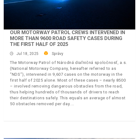
OUR MOTORWAY PATROL CREWS INTERVENED IN
MORE THAN 9600 ROAD SAFETY CASES DURING
THE FIRST HALF OF 2025
Jul 18, 2025
Správy
The Motorway Patrol of Národná diaľničná spoločnosť, a.s.
(National Motorway Company, hereafter referred to as
“NDS”), intervened in 9,607 cases on the motorway in the
first half of 2025 alone. Most of these cases – nearly 8500
– involved removing dangerous obstacles from the road,
thus helping hundreds of thousands of drivers to reach
their destinations safely. This equals an average of almost
50 obstacles removed per day.