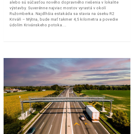
alebo sú súčasťou nového dopravného riešenia v lokalite
výstavby. Suverénne najviac mostov vyrastá v okolí
Ružomberka. Najdlhšia estakáda sa stavia na úseku R2
Kriváň – Mýtna, bude mať takmer 4,5 kilometra a povedie
údolím Krivánskeho potoka.