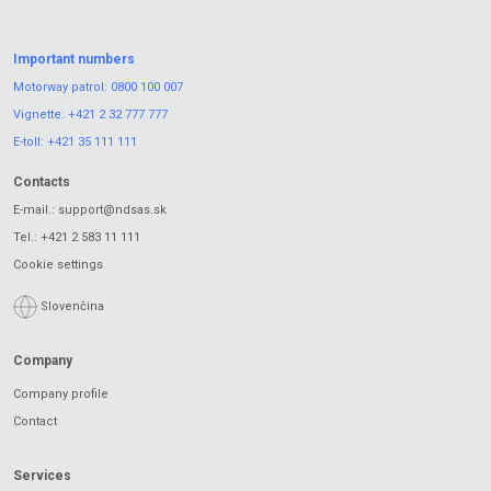
Important numbers
Motorway patrol:
0800 100 007
Vignette:
+421 2 32 777 777
E-toll:
+421 35 111 111
Contacts
E-mail.:
support@ndsas.sk
Tel.:
+421 2 583 11 111
Cookie settings
Slovenčina
Company
Company profile
Contact
Services