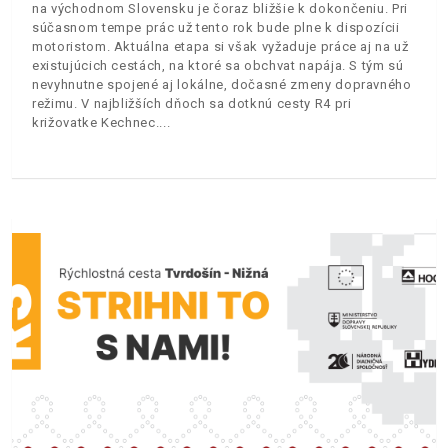
na východnom Slovensku je čoraz bližšie k dokončeniu. Pri
súčasnom tempe prác už tento rok bude plne k dispozícii
motoristom. Aktuálna etapa si však vyžaduje práce aj na už
existujúcich cestách, na ktoré sa obchvat napája. S tým sú
nevyhnutne spojené aj lokálne, dočasné zmeny dopravného
režimu. V najbližších dňoch sa dotknú cesty R4 pri
križovatke Kechnec.