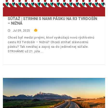
SÚŤAŽ | STRIHNI S NAMI PÁSKU NA R3 TVRDOŠÍN
– NIŽNÁ
Jul 09, 2025
Chceš byť medzi prvými, ktorí vyskúšajú novú rýchlostnú
cestu R3 Tvrdošín – Nižná? Chceš strihať slávnostnú
pásku? Tak neváhaj a zapoj sa do jedinečnej súťaže.
STRIHÁME už 21. júla.