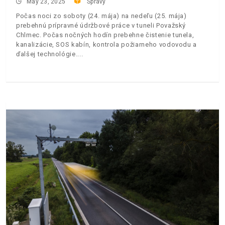
May 23, 2025
Správy
Počas noci zo soboty (24. mája) na nedeľu (25. mája)
prebehnú prípravné údržbové práce v tuneli Považský
Chlmec. Počas nočných hodín prebehne čistenie tunela,
kanalizácie, SOS kabín, kontrola požiarneho vodovodu a
ďalšej technológie.