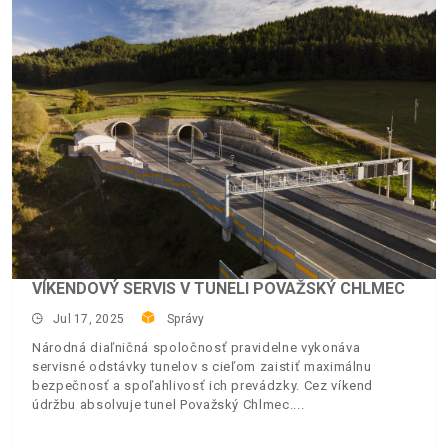
VÍKENDOVÝ SERVIS V TUNELI POVAŽSKÝ CHLMEC
Jul 17, 2025
Správy
Národná diaľničná spoločnosť pravidelne vykonáva
servisné odstávky tunelov s cieľom zaistiť maximálnu
bezpečnosť a spoľahlivosť ich prevádzky. Cez víkend
údržbu absolvuje tunel Považský Chlmec.