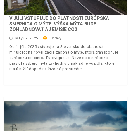
V JÚLI VSTUPUJE DO PLATNOSTI EURÓPSKA
SMERNICA O MÝTE. VÝŠKA MÝTA BUDE
ZOHĽADŇOVAŤ AJ EMISIE CO2
May 07, 2025
Správy
Od 1. júla 2025 vstupuje na Slovensku do platnosti
minuloročná novelizácia zákona o mýte, ktorá transponuje
európsku smernicu Eurovignette. Nové celoeurópske
pravidlá výberu mýta zvýhodňujú nákladné vozidlá, ktoré
majú nižší dopad na životné prostredie.