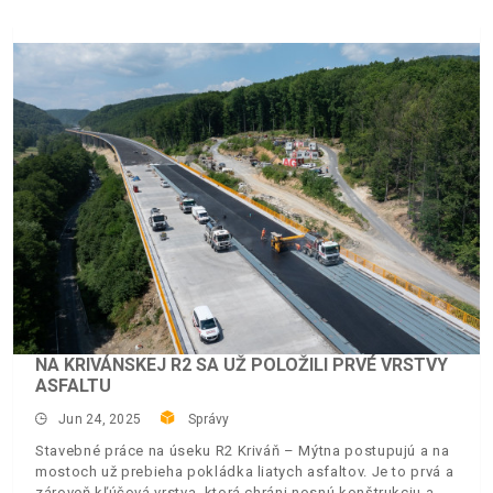
NA KRIVÁNSKEJ R2 SA UŽ POLOŽILI PRVÉ VRSTVY
ASFALTU
Jun 24, 2025
Správy
Stavebné práce na úseku R2 Kriváň – Mýtna postupujú a na
mostoch už prebieha pokládka liatych asfaltov. Je to prvá a
zároveň kľúčová vrstva, ktorá chráni nosnú konštrukciu a