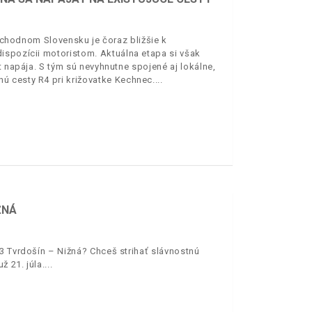
východnom Slovensku je čoraz bližšie k
ispozícii motoristom. Aktuálna etapa si však
t napája. S tým sú nevyhnutne spojené aj lokálne,
ú cesty R4 pri križovatke Kechnec.
ŽNÁ
3 Tvrdošín – Nižná? Chceš strihať slávnostnú
 21. júla.