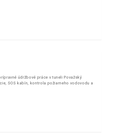
prípravné údržbové práce v tuneli Považský
ácie, SOS kabín, kontrola požiarneho vodovodu a