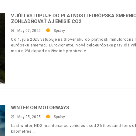
V JÚLI VSTUPUJE DO PLATNOSTI EURÓPSKA SMERNI
ZOHĽADŇOVAŤ AJ EMISIE CO2
May 07, 2025
Správy
Od 1. júla 2025 vstupuje na Slovensku do platnosti minuloročná 
európsku smernicu Eurovignette. Nové celoeurópske pravidlá vý
majú nižší dopad na životné prostredie.
WINTER ON MOTORWAYS
May 05, 2025
Správy
Last winter, NDS maintenance vehicles used 26 thousand tons of
kilometres