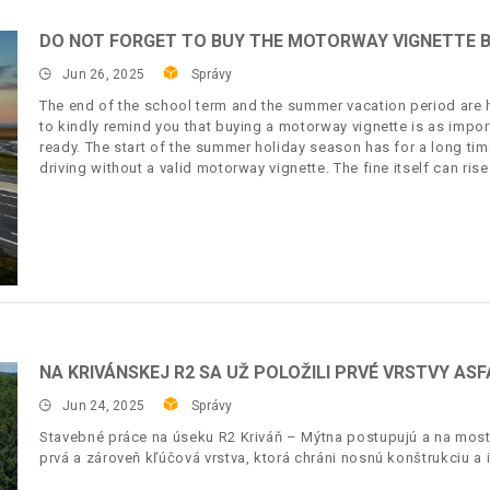
DO NOT FORGET TO BUY THE MOTORWAY VIGNETTE B
Jun 26, 2025
Správy
The end of the school term and the summer vacation period are h
to kindly remind you that buying a motorway vignette is as impo
ready. The start of the summer holiday season has for a long tim
driving without a valid motorway vignette. The fine itself can ris
NA KRIVÁNSKEJ R2 SA UŽ POLOŽILI PRVÉ VRSTVY AS
Jun 24, 2025
Správy
Stavebné práce na úseku R2 Kriváň – Mýtna postupujú a na mosto
prvá a zároveň kľúčová vrstva, ktorá chráni nosnú konštrukciu a 