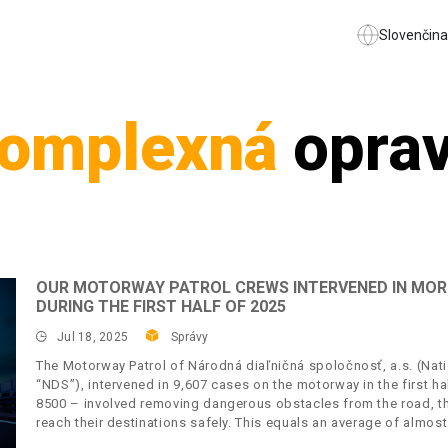
Slovenčina
omplexná
opra
OUR MOTORWAY PATROL CREWS INTERVENED IN MOR
DURING THE FIRST HALF OF 2025
Jul 18, 2025
Správy
The Motorway Patrol of Národná diaľničná spoločnosť, a.s. (Nat
“NDS”), intervened in 9,607 cases on the motorway in the first h
8500 – involved removing dangerous obstacles from the road, th
reach their destinations safely. This equals an average of almos