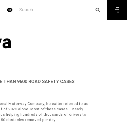
va
E THAN 9600 ROAD SAFETY CASES
ional Motorway Company, hereafter referred to as
alf of 2025 alone. Most of these cases – nearly
us helping hundreds of thousands of drivers to
t 50 obstacles removed per day.