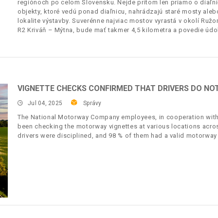
regiónoch po celom Slovensku. Nejde pritom len priamo o diaľni
objekty, ktoré vedú ponad diaľnicu, nahrádzajú staré mosty ale
lokalite výstavby. Suverénne najviac mostov vyrastá v okolí Ruž
R2 Kriváň – Mýtna, bude mať takmer 4,5 kilometra a povedie úd
VIGNETTE CHECKS CONFIRMED THAT DRIVERS DO NOT 
Jul 04, 2025
Správy
The National Motorway Company employees, in cooperation with t
been checking the motorway vignettes at various locations acros
drivers were disciplined, and 98 % of them had a valid motorway 