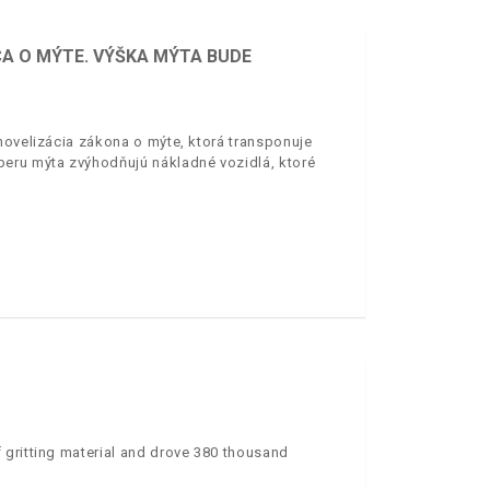
CA O MÝTE. VÝŠKA MÝTA BUDE
novelizácia zákona o mýte, ktorá transponuje
beru mýta zvýhodňujú nákladné vozidlá, ktoré
 gritting material and drove 380 thousand