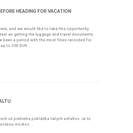
EFORE HEADING FOR VACATION
ere, and we would like to take this opportunity
rtant as getting the luggage and travel documents
e been a period with the most fines recorded for
e up to 200 EUR.
FALTU
ch už prebieha pokládka liatych asfaltov. Je to
izoláciu mostov.