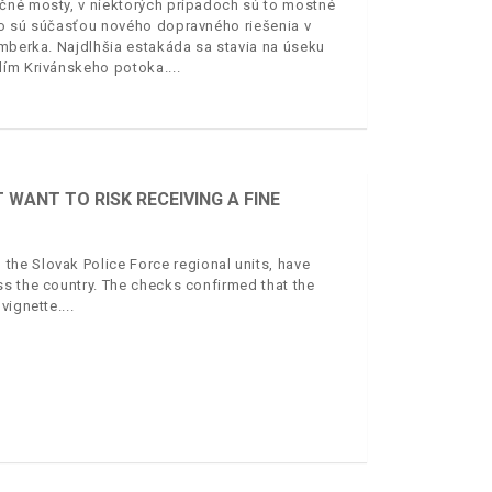
čné mosty, v niektorých prípadoch sú to mostné
bo sú súčasťou nového dopravného riešenia v
omberka. Najdlhšia estakáda sa stavia na úseku
olím Krivánskeho potoka.
WANT TO RISK RECEIVING A FINE
he Slovak Police Force regional units, have
s the country. The checks confirmed that the
vignette.