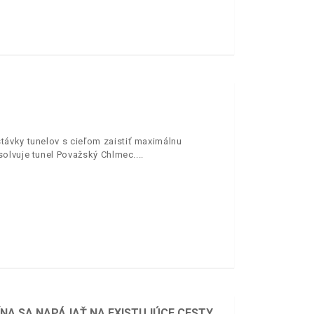
távky tunelov s cieľom zaistiť maximálnu
solvuje tunel Považský Chlmec.
ÍNA SA NAPÁJAŤ NA EXISTUJÚCE CESTY