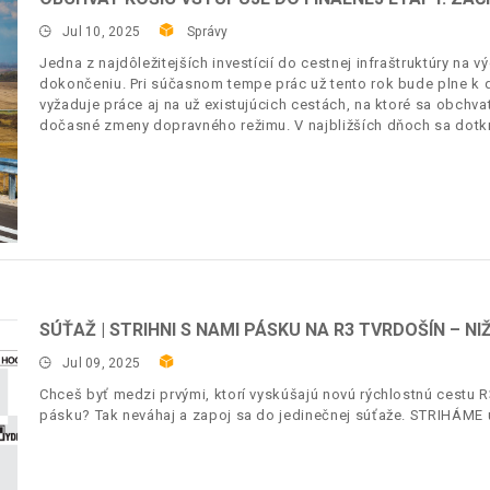
Jul 10, 2025
Správy
Jedna z najdôležitejších investícií do cestnej infraštruktúry na 
dokončeniu. Pri súčasnom tempe prác už tento rok bude plne k d
vyžaduje práce aj na už existujúcich cestách, na ktoré sa obchva
dočasné zmeny dopravného režimu. V najbližších dňoch sa dotkn
SÚŤAŽ | STRIHNI S NAMI PÁSKU NA R3 TVRDOŠÍN – NI
Jul 09, 2025
Chceš byť medzi prvými, ktorí vyskúšajú novú rýchlostnú cestu R
pásku? Tak neváhaj a zapoj sa do jedinečnej súťaže. STRIHÁME už