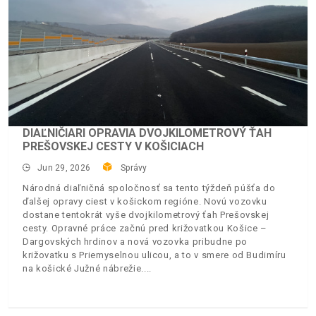
DIAĽNIČIARI OPRAVIA DVOJKILOMETROVÝ ŤAH
PREŠOVSKEJ CESTY V KOŠICIACH
Jun 29, 2026
Správy
Národná diaľničná spoločnosť sa tento týždeň púšťa do
ďalšej opravy ciest v košickom regióne. Novú vozovku
dostane tentokrát vyše dvojkilometrový ťah Prešovskej
cesty. Opravné práce začnú pred križovatkou Košice –
Dargovských hrdinov a nová vozovka pribudne po
križovatku s Priemyselnou ulicou, a to v smere od Budimíru
na košické Južné nábrežie.