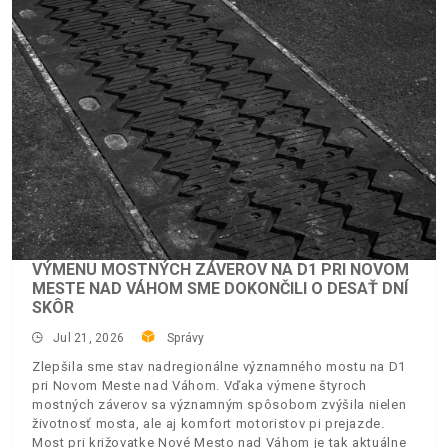
VÝMENU MOSTNÝCH ZÁVEROV NA D1 PRI NOVOM
MESTE NAD VÁHOM SME DOKONČILI O DESAŤ DNÍ
SKÔR
Jul 21, 2026
Správy
Zlepšila sme stav nadregionálne významného mostu na D1
pri Novom Meste nad Váhom. Vďaka výmene štyroch
mostných záverov sa významným spôsobom zvýšila nielen
životnosť mosta, ale aj komfort motoristov pi prejazde.
Most pri križovatke Nové Mesto nad Váhom je tak aktuálne