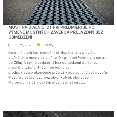
MOST NA DIAĽNICI D1 PRI PREDMIERI JE PO
VÝMENE MOSTNÝCH ZÁVEROV PREJAZDNÝ BEZ
OBMEDZENÍ
Jul 22, 2026
Správy
Národná diaľničná spoločnosť zlepšila stav pravého
diaľničného mosta na diaľnici D1 pri obci Predmier v smere
do Žiliny. Úsek je prejazdný bez obmedzení od konca
minulého týždňa. Pričom pôvodne sa
predpokladalo ukončenie prác až v poslednú júlovú nedeľu.
Most je v súčasnosti bez akýchkoľvek obmedzení.
Motoristom slúži nový typ mostných záverov.