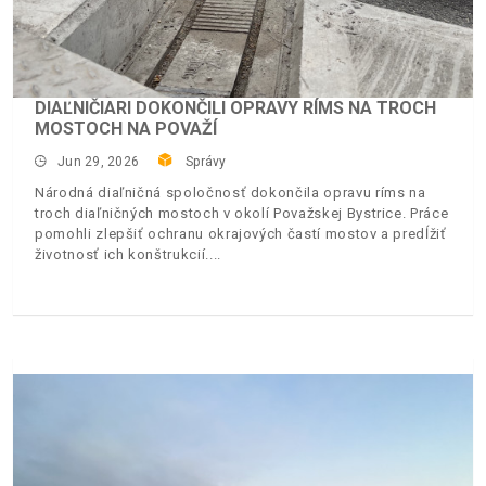
DIAĽNIČIARI DOKONČILI OPRAVY RÍMS NA TROCH
MOSTOCH NA POVAŽÍ
Jun 29, 2026
Správy
Národná diaľničná spoločnosť dokončila opravu ríms na
troch diaľničných mostoch v okolí Považskej Bystrice. Práce
pomohli zlepšiť ochranu okrajových častí mostov a predĺžiť
životnosť ich konštrukcií.