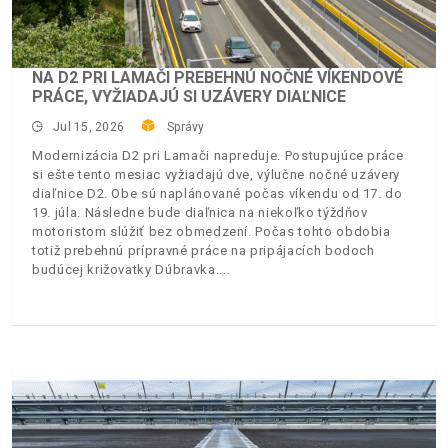
NA D2 PRI LAMAČI PREBEHNÚ NOČNÉ VÍKENDOVÉ
PRÁCE, VYŽIADAJÚ SI UZÁVERY DIAĽNICE
Jul 15, 2026
Správy
Modernizácia D2 pri Lamači napreduje. Postupujúce práce
si ešte tento mesiac vyžiadajú dve, výlučne nočné uzávery
diaľnice D2. Obe sú naplánované počas víkendu od 17. do
19. júla. Následne bude diaľnica na niekoľko týždňov
motoristom slúžiť bez obmedzení. Počas tohto obdobia
totiž prebehnú prípravné práce na pripájacích bodoch
budúcej križovatky Dúbravka.