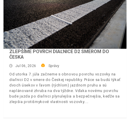
ZLEPŠÍME POVRCH DIAĽNICE D2 SMEROM DO
ČESKA
Jul 06, 2026
Správy
Od utorka 7. júla začneme s obnovou povrchu vozovky na
diaľnici D2 v smere do Českej republiky. Práce sa budú týkať
dvoch úsekov v ľavom (rýchlom) jazdnom pruhu a sú
naplánované zhruba na dva týždne. Vďaka novému povrchu
bude jazda po diaľnici plynulejšia a bezpečnejšia, keďže sa
zlepšia protišmykové vlastnosti vozovky.