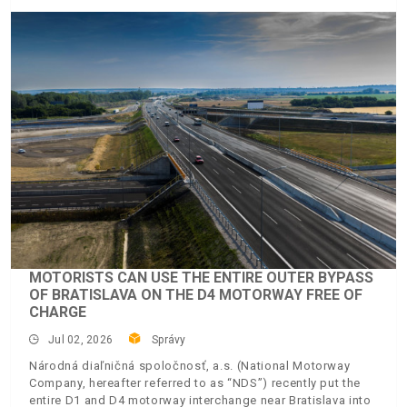
MOTORISTS CAN USE THE ENTIRE OUTER BYPASS
OF BRATISLAVA ON THE D4 MOTORWAY FREE OF
CHARGE
Jul 02, 2026
Správy
Národná diaľničná spoločnosť, a.s. (National Motorway
Company, hereafter referred to as “NDS”) recently put the
entire D1 and D4 motorway interchange near Bratislava into