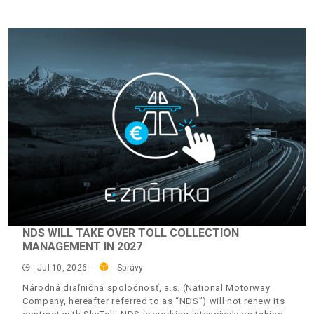
NDS WILL TAKE OVER TOLL COLLECTION
MANAGEMENT IN 2027
Jul 10, 2026
Správy
Národná diaľničná spoločnosť, a.s. (National Motorway
Company, hereafter referred to as “NDS”) will not renew its