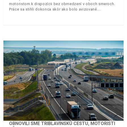
motoristom k dispozícii bez obmedzení v oboch smeroch.
Práce sa stihli dokonca skôr ako bolo avizované.
OBNOVILI SME TRIBLAVINSKÚ CESTU, MOTORISTI