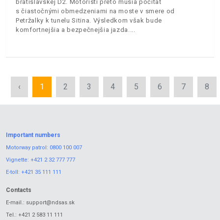
bratislavskej D2. Motoristi preto musia počítať
s čiastočnými obmedzeniami na moste v smere od
Petržalky k tunelu Sitina. Výsledkom však bude
komfortnejšia a bezpečnejšia jazda.
‹
1
2
3
4
5
6
7
8
Important numbers
Motorway patrol:
0800 100 007
Vignette:
+421 2 32 777 777
E-toll:
+421 35 111 111
Contacts
E-mail.:
support@ndsas.sk
Tel.:
+421 2 583 11 111