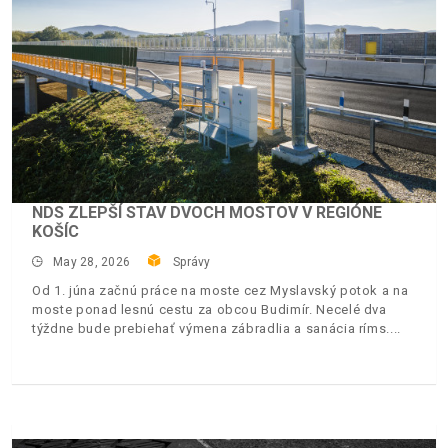
NDS ZLEPŠÍ STAV DVOCH MOSTOV V REGIÓNE
KOŠÍC
May 28, 2026
Správy
Od 1. júna začnú práce na moste cez Myslavský potok a na
moste ponad lesnú cestu za obcou Budimír. Necelé dva
týždne bude prebiehať výmena zábradlia a sanácia ríms.