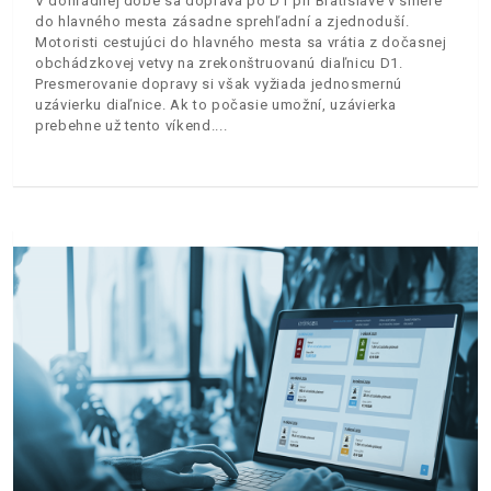
V dohľadnej dobe sa doprava po D1 pri Bratislave v smere
do hlavného mesta zásadne sprehľadní a zjednoduší.
Motoristi cestujúci do hlavného mesta sa vrátia z dočasnej
obchádzkovej vetvy na zrekonštruovanú diaľnicu D1.
Presmerovanie dopravy si však vyžiada jednosmernú
uzávierku diaľnice. Ak to počasie umožní, uzávierka
prebehne už tento víkend.