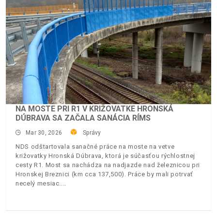
NA MOSTE PRI R1 V KRIŽOVATKE HRONSKÁ
DÚBRAVA SA ZAČALA SANÁCIA RÍMS
Mar 30, 2026
Správy
NDS odštartovala sanačné práce na moste na vetve
križovatky Hronská Dúbrava, ktorá je súčasťou rýchlostnej
cesty R1. Most sa nachádza na nadjazde nad železnicou pri
Hronskej Breznici (km cca 137,500). Práce by mali potrvať
necelý mesiac.