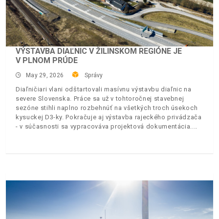
VÝSTAVBA DIAĽNIC V ŽILINSKOM REGIÓNE JE
V PLNOM PRÚDE
May 29, 2026
Správy
Diaľničiari vlani odštartovali masívnu výstavbu diaľnic na
severe Slovenska. Práce sa už v tohtoročnej stavebnej
sezóne stihli naplno rozbehnúť na všetkých troch úsekoch
kysuckej D3-ky. Pokračuje aj výstavba rajeckého privádzača
- v súčasnosti sa vypracováva projektová dokumentácia.