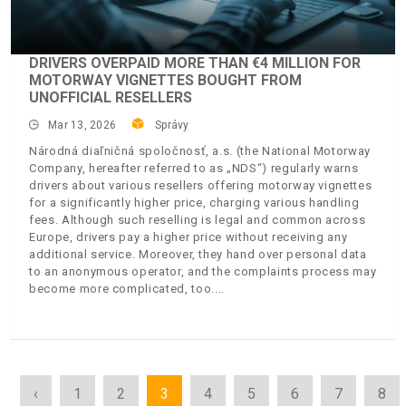
DRIVERS OVERPAID MORE THAN €4 MILLION FOR
MOTORWAY VIGNETTES BOUGHT FROM
UNOFFICIAL RESELLERS
Mar 13, 2026
Správy
Národná diaľničná spoločnosť, a.s. (the National Motorway
Company, hereafter referred to as „NDS“) regularly warns
drivers about various resellers offering motorway vignettes
for a significantly higher price, charging various handling
fees. Although such reselling is legal and common across
Europe, drivers pay a higher price without receiving any
additional service. Moreover, they hand over personal data
to an anonymous operator, and the complaints process may
become more complicated, too.
‹
1
2
3
4
5
6
7
8