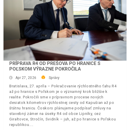
PRÍPRAVA R4 OD PREŠOVA PO HRANICE S
POĽSKOM VÝRAZNE POKROČILA
Apr 27, 2026
Správy
Bratislava, 27. apríla – Pokračovanie rýchlostného ťahu R4
až po hranice s Poľskom je o významný krok bližšie k
realite. Pokročili sme v prípravnom procese nových
desiatok kilometrov rýchlostnej cesty od Kapušian až po
štátnu hranicu. Čoskoro plánujeme podpísať zmluvy na
stavebný zámer na úseky R4 od obce Lipníky, cez
Giraltovce, Stročín, Svidník – juh, až po hranice s Poľskou
republikou.