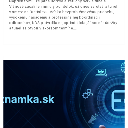
Napriek tomu, že jarná údržba a záručný servis tunela
Višňové začali len minulý pondelok, už dnes sa otvára tunel
v smere na Bratislavu. Vďaka bezproblémovému priebehu,
vysokému nasadeniu a profesionálnej koordinácii
odborníkov, NDS potvrdila najoptimistickejší scenár údržby
a tunel sa otvorí v skoršom termíne.