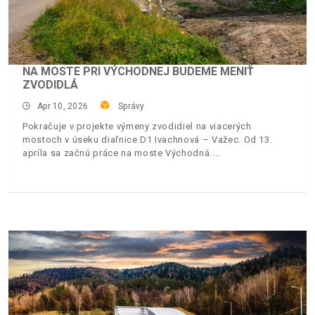
NA MOSTE PRI VÝCHODNEJ BUDEME MENIŤ
ZVODIDLÁ
Apr 10, 2026
Správy
Pokračuje v projekte výmeny zvodidiel na viacerých
mostoch v úseku diaľnice D1 Ivachnová – Važec. Od 13.
apríla sa začnú práce na moste Východná.