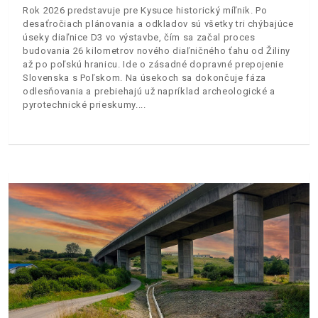
Rok 2026 predstavuje pre Kysuce historický míľnik. Po
desaťročiach plánovania a odkladov sú všetky tri chýbajúce
úseky diaľnice D3 vo výstavbe, čím sa začal proces
budovania 26 kilometrov nového diaľničného ťahu od Žiliny
až po poľskú hranicu. Ide o zásadné dopravné prepojenie
Slovenska s Poľskom. Na úsekoch sa dokončuje fáza
odlesňovania a prebiehajú už napríklad archeologické a
pyrotechnické prieskumy.