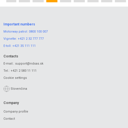
Important numbers
Motorway patrol:
0800 100 007
Vignette:
+421 2 32 777 777
E-toll:
+421 35 111 111
Contacts
E-mail.:
support@ndsas.sk
Tel.:
+421 2 583 11 111
Cookie settings
Slovenčina
Company
Company profile
Contact