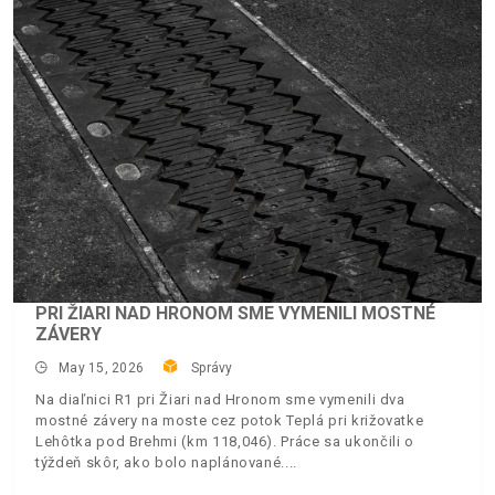
PRI ŽIARI NAD HRONOM SME VYMENILI MOSTNÉ
ZÁVERY
May 15, 2026
Správy
Na diaľnici R1 pri Žiari nad Hronom sme vymenili dva
mostné závery na moste cez potok Teplá pri križovatke
Lehôtka pod Brehmi (km 118,046). Práce sa ukončili o
týždeň skôr, ako bolo naplánované.