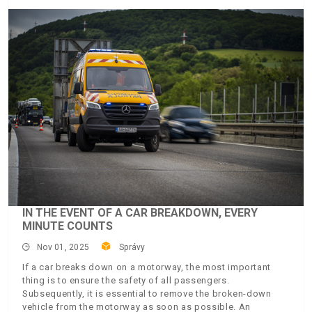
IN THE EVENT OF A CAR BREAKDOWN, EVERY
MINUTE COUNTS
Nov 01, 2025
Správy
If a car breaks down on a motorway, the most important
thing is to ensure the safety of all passengers.
Subsequently, it is essential to remove the broken-down
vehicle from the motorway as soon as possible. An