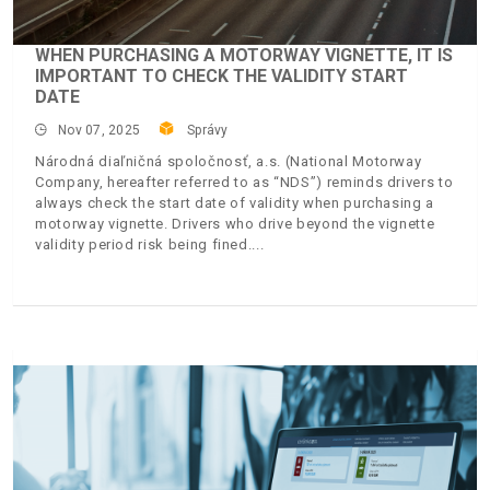
WHEN PURCHASING A MOTORWAY VIGNETTE, IT IS
IMPORTANT TO CHECK THE VALIDITY START
DATE
Nov 07, 2025
Správy
Národná diaľničná spoločnosť, a.s. (National Motorway
Company, hereafter referred to as “NDS”) reminds drivers to
always check the start date of validity when purchasing a
motorway vignette. Drivers who drive beyond the vignette
validity period risk being fined.