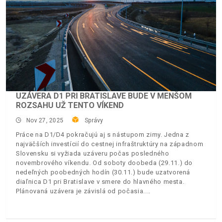
UZÁVERA D1 PRI BRATISLAVE BUDE V MENŠOM
ROZSAHU UŽ TENTO VÍKEND
Nov 27, 2025
Správy
Práce na D1/D4 pokračujú aj s nástupom zimy. Jedna z
najväčších investícií do cestnej infraštruktúry na západnom
Slovensku si vyžiada uzáveru počas posledného
novembrového víkendu. Od soboty doobeda (29.11.) do
nedeľných poobedných hodín (30.11.) bude uzatvorená
diaľnica D1 pri Bratislave v smere do hlavného mesta.
Plánovaná uzávera je závislá od počasia.