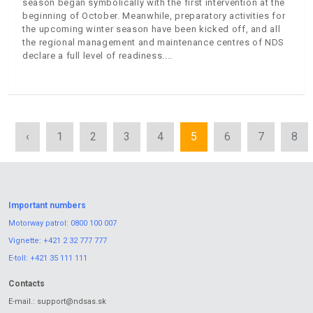
season began symbolically with the first intervention at the
beginning of October. Meanwhile, preparatory activities for
the upcoming winter season have been kicked off, and all
the regional management and maintenance centres of NDS
declare a full level of readiness.
‹
1
2
3
4
5
6
7
8
Important numbers
Motorway patrol:
0800 100 007
Vignette:
+421 2 32 777 777
E-toll:
+421 35 111 111
Contacts
E-mail.:
support@ndsas.sk