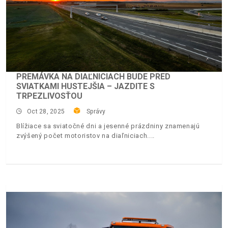
PREMÁVKA NA DIAĽNICIACH BUDE PRED
SVIATKAMI HUSTEJŠIA – JAZDITE S
TRPEZLIVOSŤOU
Oct 28, 2025
Správy
Blížiace sa sviatočné dni a jesenné prázdniny znamenajú
zvýšený počet motoristov na diaľniciach.