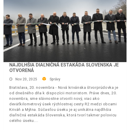
NAJDLHŠIA DIAĽNIČNÁ ESTAKÁDA SLOVENSKA JE
OTVORENÁ
Nov 20, 2025
Správy
Bratislava, 20. novembra - Nová krivánska štvorprúdovka je
od dnešného dňa k dispozícii motoristom. Práve dnes, 20.
novembra, sme slávnostne otvorili nový, viac ako
deväťkilometrový úsek rýchlostnej cesty R2 medzi obcami
Kriváň a Mýtna. Súčasťou úseku je aj unikátna najdlhšia
diaľničná estakáda Slovenska, ktorá tvorí takmer polovicu
celého úseku.