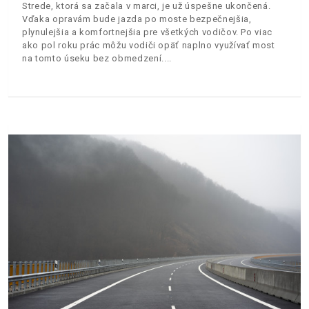
Strede, ktorá sa začala v marci, je už úspešne ukončená.
Vďaka opravám bude jazda po moste bezpečnejšia,
plynulejšia a komfortnejšia pre všetkých vodičov. Po viac
ako pol roku prác môžu vodiči opäť naplno využívať most
na tomto úseku bez obmedzení.