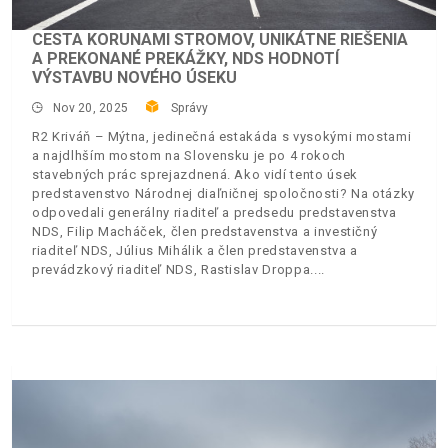
CESTA KORUNAMI STROMOV, UNIKÁTNE RIEŠENIA
A PREKONANÉ PREKÁŽKY, NDS HODNOTÍ
VÝSTAVBU NOVÉHO ÚSEKU
Nov 20, 2025
Správy
R2 Kriváň – Mýtna, jedinečná estakáda s vysokými mostami
a najdlhším mostom na Slovensku je po 4 rokoch
stavebných prác sprejazdnená. Ako vidí tento úsek
predstavenstvo Národnej diaľničnej spoločnosti? Na otázky
odpovedali generálny riaditeľ a predsedu predstavenstva
NDS, Filip Macháček, člen predstavenstva a investičný
riaditeľ NDS, Július Mihálik a člen predstavenstva a
prevádzkový riaditeľ NDS, Rastislav Droppa.