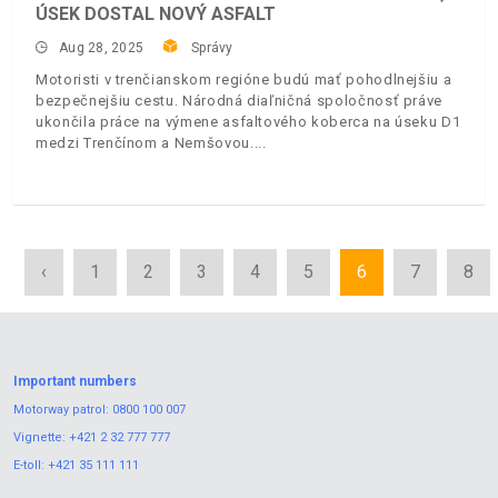
ÚSEK DOSTAL NOVÝ ASFALT
Aug 28, 2025
Správy
Motoristi v trenčianskom regióne budú mať pohodlnejšiu a
bezpečnejšiu cestu. Národná diaľničná spoločnosť práve
ukončila práce na výmene asfaltového koberca na úseku D1
medzi Trenčínom a Nemšovou.
‹
1
2
3
4
5
6
7
8
Important numbers
Motorway patrol:
0800 100 007
Vignette:
+421 2 32 777 777
E-toll:
+421 35 111 111