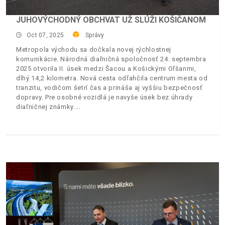
JUHOVÝCHODNÝ OBCHVAT UŽ SLÚŽI KOŠIČANOM
Oct 07, 2025
Správy
Metropola východu sa dočkala novej rýchlostnej
komunikácie. Národná diaľničná spoločnosť 24. septembra
2025 otvorila II. úsek medzi Šacou a Košickými Oľšanmi,
dlhý 14,2 kilometra. Nová cesta odľahčila centrum mesta od
tranzitu, vodičom šetrí čas a prináša aj vyššiu bezpečnosť
dopravy. Pre osobné vozidlá je navyše úsek bez úhrady
diaľničnej známky.