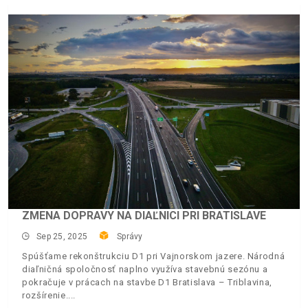
ZMENA DOPRAVY NA DIAĽNICI PRI BRATISLAVE
Sep 25, 2025
Správy
Spúšťame rekonštrukciu D1 pri Vajnorskom jazere. Národná
diaľničná spoločnosť naplno využíva stavebnú sezónu a
pokračuje v prácach na stavbe D1 Bratislava – Triblavina,
rozšírenie.