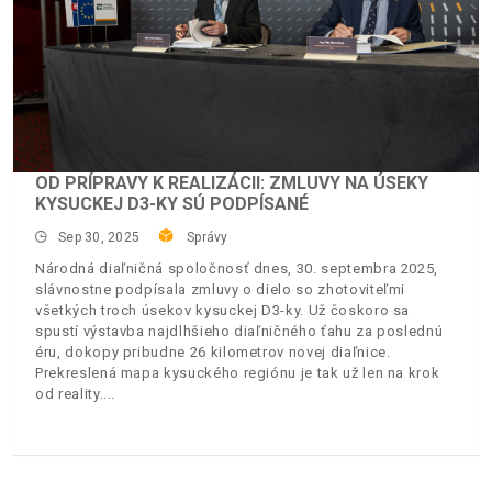
OD PRÍPRAVY K REALIZÁCII: ZMLUVY NA ÚSEKY
KYSUCKEJ D3-KY SÚ PODPÍSANÉ
Sep 30, 2025
Správy
Národná diaľničná spoločnosť dnes, 30. septembra 2025,
slávnostne podpísala zmluvy o dielo so zhotoviteľmi
všetkých troch úsekov kysuckej D3-ky. Už čoskoro sa
spustí výstavba najdlhšieho diaľničného ťahu za poslednú
éru, dokopy pribudne 26 kilometrov novej diaľnice.
Prekreslená mapa kysuckého regiónu je tak už len na krok
od reality.