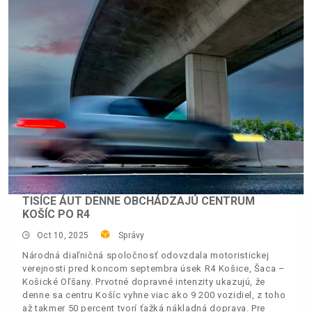
TISÍCE ÁUT DENNE OBCHÁDZAJÚ CENTRUM
KOŠÍC PO R4
Oct 10, 2025
Správy
Národná diaľničná spoločnosť odovzdala motoristickej
verejnosti pred koncom septembra úsek R4 Košice, Šaca –
Košické Oľšany. Prvotné dopravné intenzity ukazujú, že
denne sa centru Košíc vyhne viac ako 9 200 vozidiel, z toho
až takmer 50 percent tvorí ťažká nákladná doprava. Pre