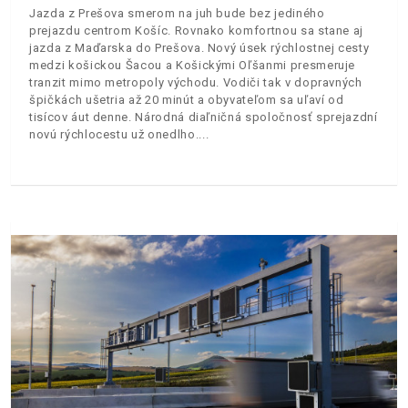
Jazda z Prešova smerom na juh bude bez jediného
prejazdu centrom Košíc. Rovnako komfortnou sa stane aj
jazda z Maďarska do Prešova. Nový úsek rýchlostnej cesty
medzi košickou Šacou a Košickými Oľšanmi presmeruje
tranzit mimo metropoly východu. Vodiči tak v dopravných
špičkách ušetria až 20 minút a obyvateľom sa uľaví od
tisícov áut denne. Národná diaľničná spoločnosť sprejazdní
novú rýchlocestu už onedlho.