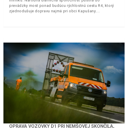
míľniku. Národná diaľničná spoločnosť pustila do
prevádzky most ponad budúcu rýchlostnú cestu R4, ktorý
zjednodušuje dopravu najmä pri obci Kapušany.
OPRAVA VOZOVKY D1 PRI NEMŠOVEJ SKONČILA,