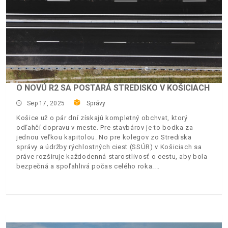
O NOVÚ R2 SA POSTARÁ STREDISKO V KOŠICIACH
Sep 17, 2025
Správy
Košice už o pár dní získajú kompletný obchvat, ktorý
odľahčí dopravu v meste. Pre stavbárov je to bodka za
jednou veľkou kapitolou. No pre kolegov zo Strediska
správy a údržby rýchlostných ciest (SSÚR) v Košiciach sa
práve rozširuje každodenná starostlivosť o cestu, aby bola
bezpečná a spoľahlivá počas celého roka.