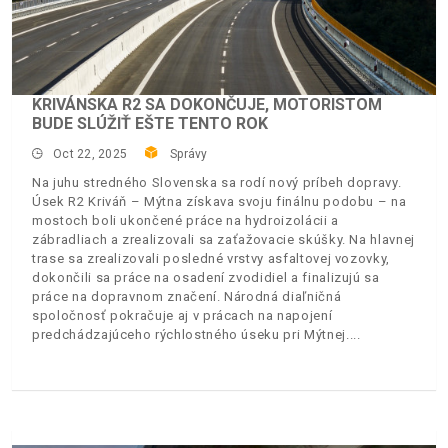
KRIVÁNSKA R2 SA DOKONČUJE, MOTORISTOM
BUDE SLÚŽIŤ EŠTE TENTO ROK
Oct 22, 2025
Správy
Na juhu stredného Slovenska sa rodí nový príbeh dopravy.
Úsek R2 Kriváň – Mýtna získava svoju finálnu podobu – na
mostoch boli ukončené práce na hydroizolácii a
zábradliach a zrealizovali sa zaťažovacie skúšky. Na hlavnej
trase sa zrealizovali posledné vrstvy asfaltovej vozovky,
dokončili sa práce na osadení zvodidiel a finalizujú sa
práce na dopravnom značení. Národná diaľničná
spoločnosť pokračuje aj v prácach na napojení
predchádzajúceho rýchlostného úseku pri Mýtnej.