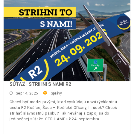
SÚŤAŽ | STRIHNI S NAMI R2
Sep 14, 2025
Správy
Chceš byť medzi prvými, ktorí vyskúšajú novú rýchlostnú
cestu R2 Košice, Šaca – Košické Oľšany, II. úsek? Chceš
strihať slávnostnú pásku? Tak neváhaj a zapoj sa do
jedinečnej súťaže. STRIHÁME už 24. septembra.