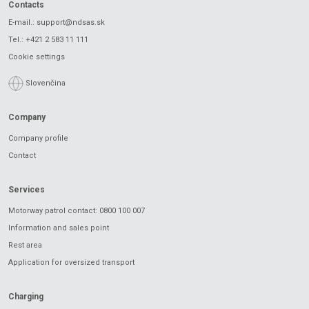
Contacts
E-mail.:
support@ndsas.sk
Tel.:
+421 2 583 11 111
Cookie settings
Slovenčina
Company
Company profile
Contact
Services
Motorway patrol contact: 0800 100 007
Information and sales point
Rest area
Application for oversized transport
Charging