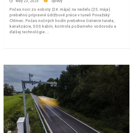
May 23, 2025
Správy
Počas noci zo soboty (24. mája) na nedeľu (25. mája)
prebehnú prípravné údržbové práce v tuneli Považský
Chlmec. Počas nočných hodín prebehne čistenie tunela,
kanalizácie, SOS kabín, kontrola požiarneho vodovodu a
ďalšej technológie.