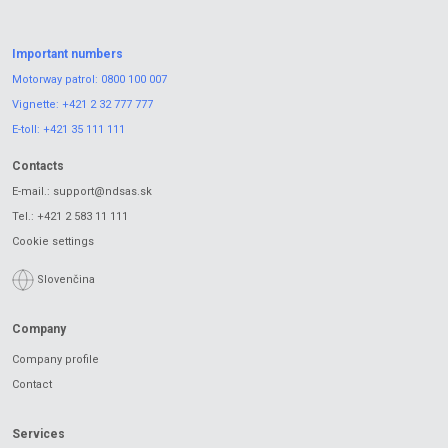
Important numbers
Motorway patrol:
0800 100 007
Vignette:
+421 2 32 777 777
E-toll:
+421 35 111 111
Contacts
E-mail.:
support@ndsas.sk
Tel.:
+421 2 583 11 111
Cookie settings
Slovenčina
Company
Company profile
Contact
Services