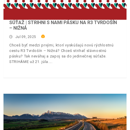
SÚŤAŽ | STRIHNI S NAMI PÁSKU NA R3 TVRDOŠÍN
– NIŽNÁ
Jul 09, 2025
Chceš byť medzi prvými, ktorí vyskúšajú novú rýchlostnú
cestu R3 Tvrdošín – Nižná? Chceš strihať slávnostnú
pásku? Tak neváhaj a zapoj sa do jedinečnej súťaže.
STRIHÁME už 21. júla.