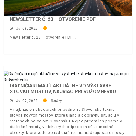
NEWSLETTER Č. 23 – OTVORENIE PDF
Jul 08, 2025
Newsletter č. 23 – otvorenie PDF
DIAĽNIČIARI MAJÚ AKTUÁLNE VO VÝSTAVBE
STOVKU MOSTOV, NAJVIAC PRI RUŽOMBERKU
Jul 07, 2025
Správy
V najbližších obdobiach pribudne na Slovensku takmer
stovka nových mostov, ktoré uľahčia dopravnú situáciu v
regiónoch po celom Slovensku. Nejde pritom len priamo o
diaľničné mosty, v niektorých prípadoch sú to mostné
objekty, ktoré vedú ponad diaľnicu, nahrádzajú staré mosty