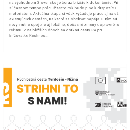
na východnom Slovensku je čoraz bližšie k dokončeniu. Pri
súčasnom tempe prác už tento rok bude plne k dispozícii
motoristom. Aktuálna etapa si však vyžaduje práce aj na už
existujúcich cestách, na ktoré sa obchvat napája. S tým sú
nevyhnutne spojené aj lokálne, dočasné zmeny dopravného
režimu. V najbližších dňoch sa dotknú cesty R4 pri
križovatke Kechnec.