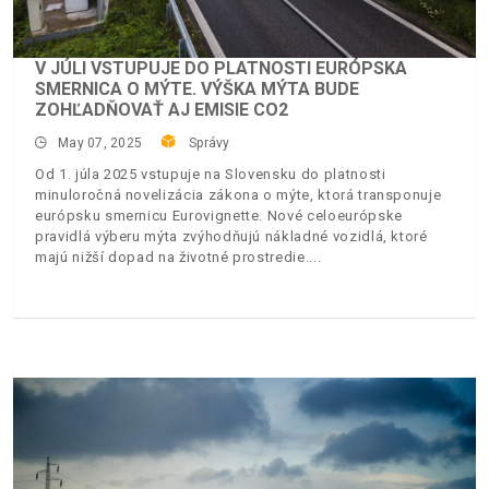
V JÚLI VSTUPUJE DO PLATNOSTI EURÓPSKA
SMERNICA O MÝTE. VÝŠKA MÝTA BUDE
ZOHĽADŇOVAŤ AJ EMISIE CO2
May 07, 2025
Správy
Od 1. júla 2025 vstupuje na Slovensku do platnosti
minuloročná novelizácia zákona o mýte, ktorá transponuje
európsku smernicu Eurovignette. Nové celoeurópske
pravidlá výberu mýta zvýhodňujú nákladné vozidlá, ktoré
majú nižší dopad na životné prostredie.