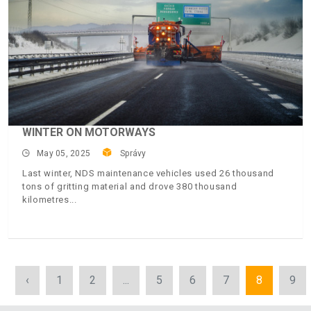
WINTER ON MOTORWAYS
May 05, 2025
Správy
Last winter, NDS maintenance vehicles used 26 thousand
tons of gritting material and drove 380 thousand
kilometres
‹
1
2
...
5
6
7
8
9