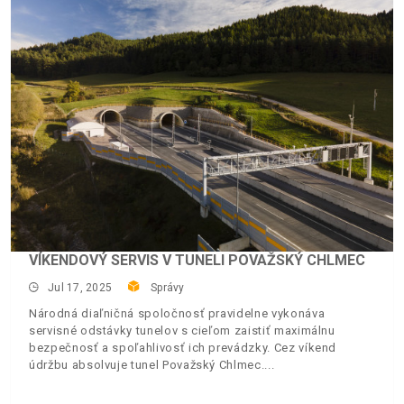
VÍKENDOVÝ SERVIS V TUNELI POVAŽSKÝ CHLMEC
Jul 17, 2025
Správy
Národná diaľničná spoločnosť pravidelne vykonáva
servisné odstávky tunelov s cieľom zaistiť maximálnu
bezpečnosť a spoľahlivosť ich prevádzky. Cez víkend
údržbu absolvuje tunel Považský Chlmec.