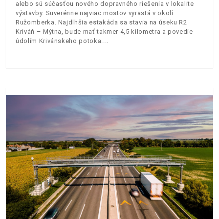
alebo sú súčasťou nového dopravného riešenia v lokalite
výstavby. Suverénne najviac mostov vyrastá v okolí
Ružomberka. Najdlhšia estakáda sa stavia na úseku R2
Kriváň – Mýtna, bude mať takmer 4,5 kilometra a povedie
údolím Krivánskeho potoka.