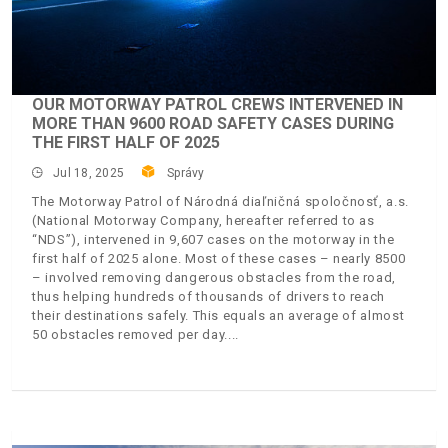
OUR MOTORWAY PATROL CREWS INTERVENED IN
MORE THAN 9600 ROAD SAFETY CASES DURING
THE FIRST HALF OF 2025
Jul 18, 2025
Správy
The Motorway Patrol of Národná diaľničná spoločnosť, a.s.
(National Motorway Company, hereafter referred to as
“NDS”), intervened in 9,607 cases on the motorway in the
first half of 2025 alone. Most of these cases – nearly 8500
– involved removing dangerous obstacles from the road,
thus helping hundreds of thousands of drivers to reach
their destinations safely. This equals an average of almost
50 obstacles removed per day.