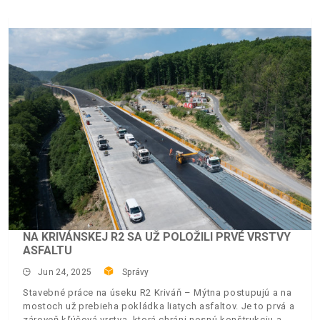
NA KRIVÁNSKEJ R2 SA UŽ POLOŽILI PRVÉ VRSTVY
ASFALTU
Jun 24, 2025
Správy
Stavebné práce na úseku R2 Kriváň – Mýtna postupujú a na
mostoch už prebieha pokládka liatych asfaltov. Je to prvá a
zároveň kľúčová vrstva, ktorá chráni nosnú konštrukciu a