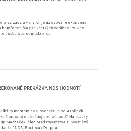
orá sa začala v marci, je už úspešne ukončená.
 komfortnejšia pre všetkých vodičov. Po viac
omto úseku bez obmedzení.
PREKONANÉ PREKÁŽKY, NDS HODNOTÍ
ajdlhším mostom na Slovensku je po 4 rokoch
tvo Národnej diaľničnej spoločnosti? Na otázky
ilip Macháček, člen predstavenstva a investičný
 riaditeľ NDS, Rastislav Droppa.