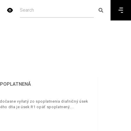
 SPOPLATNENÁ
. dočasne vyňatý zo spoplatnenia diaľničný úsek
ého dňa je úsek R1 opäť spoplatnený.