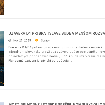
UZÁVERA D1 PRI BRATISLAVE BUDE V MENŠOM ROZS
Nov 27, 2025
Správy
Práce na D1/D4 pokračujú aj s nástupom zimy. Jedna z najväčších 
západnom Slovensku si vyžiada uzáveru počas posledného nov
do nedeľných poobedných hodín (30.11.) bude uzatvorená diaľnic
Plánovaná uzávera je závislá od počasia.
MOST PRI HORNEJ STREDE PREŠIEL KOMPLEXNOU OP