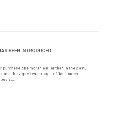
HAS BEEN INTRODUCED
r purchase one month earlier than in the past,
chase the vignettes through official sales
ppeals.