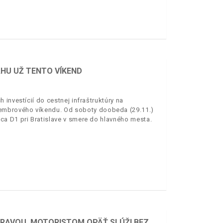
AHU UŽ TENTO VÍKEND
investícií do cestnej infraštruktúry na
embrového víkendu. Od soboty doobeda (29.11.)
a D1 pri Bratislave v smere do hlavného mesta.
RAVOU, MOTORISTOM OPÄŤ SLÚŽI BEZ