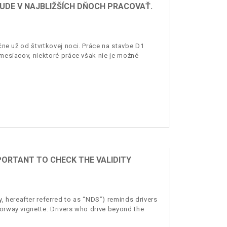
 BUDE V NAJBLIŽŠÍCH DŇOCH PRACOVAŤ.
ačne už od štvrtkovej noci. Práce na stavbe D1
 mesiacov, niektoré práce však nie je možné
PORTANT TO CHECK THE VALIDITY
 hereafter referred to as “NDS”) reminds drivers
torway vignette. Drivers who drive beyond the