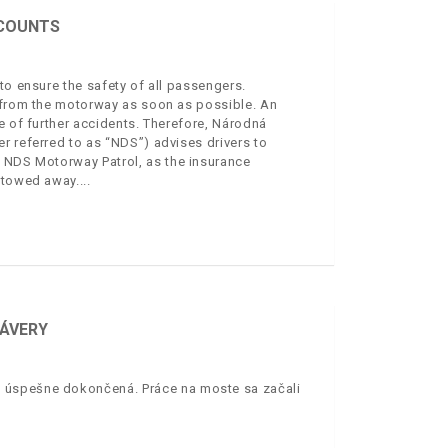
 COUNTS
to ensure the safety of all passengers.
e from the motorway as soon as possible. An
e of further accidents. Therefore, Národná
r referred to as “NDS”) advises drivers to
e NDS Motorway Patrol, as the insurance
e towed away.
ZÁVERY
 úspešne dokončená. Práce na moste sa začali