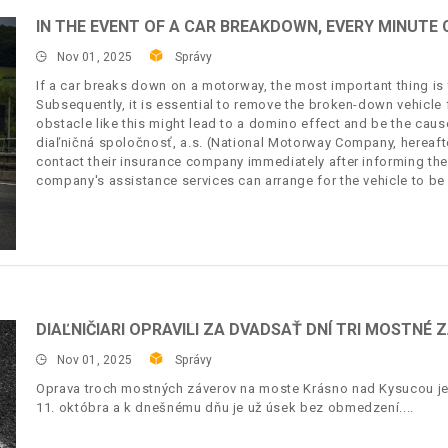
IN THE EVENT OF A CAR BREAKDOWN, EVERY MINUTE
Nov 01, 2025
Správy
If a car breaks down on a motorway, the most important thing is 
Subsequently, it is essential to remove the broken-down vehicl
obstacle like this might lead to a domino effect and be the caus
diaľničná spoločnosť, a.s. (National Motorway Company, hereafte
contact their insurance company immediately after informing th
company's assistance services can arrange for the vehicle to b
DIAĽNIČIARI OPRAVILI ZA DVADSAŤ DNÍ TRI MOSTNÉ 
Nov 01, 2025
Správy
Oprava troch mostných záverov na moste Krásno nad Kysucou je
11. októbra a k dnešnému dňu je už úsek bez obmedzení.