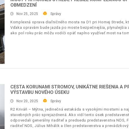
OBMEDZENÍ
Nov 25, 2025
Správy
Komplexná oprava diaľničného mosta na D1 pri Hornej Strede, kt
Vďaka opravám bude jazda po moste bezpečnejšia, plynulejšia a
ako pol roku prác môžu vodiči opäť naplno využívať most na t
CESTA KORUNAMI STROMOV, UNIKÁTNE RIEŠENIA A 
VÝSTAVBU NOVÉHO ÚSEKU
Nov 20, 2025
Správy
R2 Kriváň – Mýtna, jedinečná estakáda s vysokými mostami a n
stavebných prác sprejazdnená. Ako vidí tento úsek predstavens
odpovedali generálny riaditeľ a predsedu predstavenstva NDS, F
riaditeľ NDS, Július Mihálik a člen predstavenstva a prevádzkový