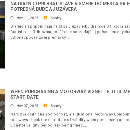
NA DIAĽNICI PRI BRATISLAVE V SMERE DO MESTA SA
POTREBNÁ BUDE AJ UZÁVERA
Nov 11, 2025
Správy
Diaľničiari pripomínajú najbližšiu uzávierku diaľnice D1, ktorá z
Bratislava – Triblavina, rozšírenie napredujú aj počas jesenných
vykonať počas živej premávky.
WHEN PURCHASING A MOTORWAY VIGNETTE, IT IS IM
START DATE
Nov 07, 2025
Správy
Národná diaľničná spoločnosť, a.s. (National Motorway Company,
to always check the start date of validity when purchasing a mo
vignette validity period risk being fined.