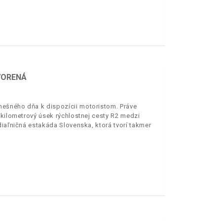
VORENÁ
dnešného dňa k dispozícii motoristom. Práve
ťkilometrový úsek rýchlostnej cesty R2 medzi
diaľničná estakáda Slovenska, ktorá tvorí takmer