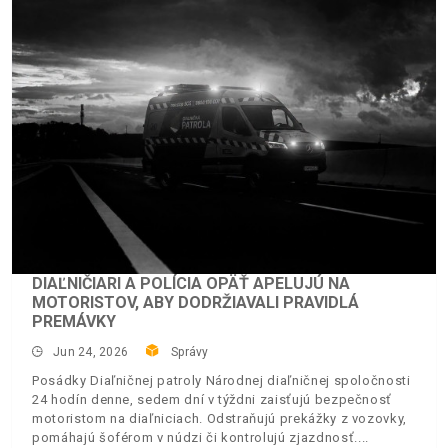
DIAĽNIČIARI A POLÍCIA OPÄŤ APELUJÚ NA
MOTORISTOV, ABY DODRŽIAVALI PRAVIDLÁ
PREMÁVKY
Jun 24, 2026
Správy
Posádky Diaľničnej patroly Národnej diaľničnej spoločnosti
24 hodín denne, sedem dní v týždni zaisťujú bezpečnosť
motoristom na diaľniciach. Odstraňujú prekážky z vozovky,
pomáhajú šoférom v núdzi či kontrolujú zjazdnosť.