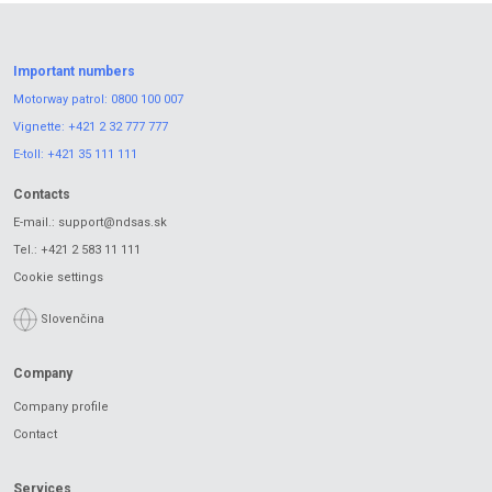
Important numbers
Motorway patrol:
0800 100 007
Vignette:
+421 2 32 777 777
E-toll:
+421 35 111 111
Contacts
E-mail.:
support@ndsas.sk
Tel.:
+421 2 583 11 111
Cookie settings
Slovenčina
Company
Company profile
Contact
Services