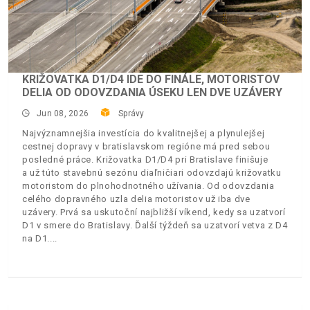
KRIŽOVATKA D1/D4 IDE DO FINÁLE, MOTORISTOV
DELIA OD ODOVZDANIA ÚSEKU LEN DVE UZÁVERY
Jun 08, 2026
Správy
Najvýznamnejšia investícia do kvalitnejšej a plynulejšej
cestnej dopravy v bratislavskom regióne má pred sebou
posledné práce. Križovatka D1/D4 pri Bratislave finišuje
a už túto stavebnú sezónu diaľničiari odovzdajú križovatku
motoristom do plnohodnotného užívania. Od odovzdania
celého dopravného uzla delia motoristov už iba dve
uzávery. Prvá sa uskutoční najbližší víkend, kedy sa uzatvorí
D1 v smere do Bratislavy. Ďalší týždeň sa uzatvorí vetva z D4
na D1.