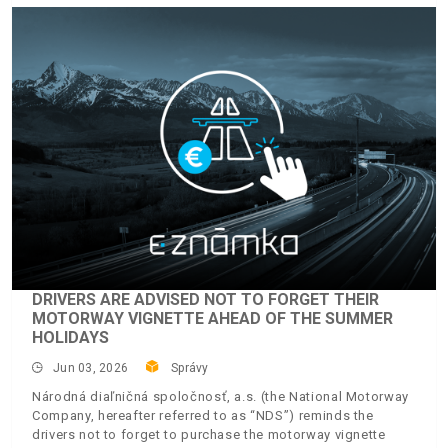
DRIVERS ARE ADVISED NOT TO FORGET THEIR
MOTORWAY VIGNETTE AHEAD OF THE SUMMER
HOLIDAYS
Jun 03, 2026
Správy
Národná diaľničná spoločnosť, a.s. (the National Motorway
Company, hereafter referred to as “NDS”) reminds the
drivers not to forget to purchase the motorway vignette