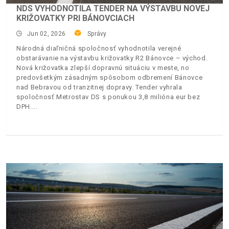
NDS VYHODNOTILA TENDER NA VÝSTAVBU NOVEJ
KRIŽOVATKY PRI BÁNOVCIACH
Jun 02, 2026
Správy
Národná diaľničná spoločnosť vyhodnotila verejné
obstarávanie na výstavbu križovatky R2 Bánovce – východ.
Nová križovatka zlepší dopravnú situáciu v meste, no
predovšetkým zásadným spôsobom odbremení Bánovce
nad Bebravou od tranzitnej dopravy. Tender vyhrala
spoločnosť Metrostav DS s ponukou 3,8 milióna eur bez
DPH.