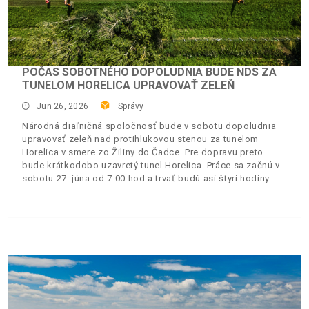
POČAS SOBOTNÉHO DOPOLUDNIA BUDE NDS ZA
TUNELOM HORELICA UPRAVOVAŤ ZELEŇ
Jun 26, 2026
Správy
Národná diaľničná spoločnosť bude v sobotu dopoludnia
upravovať zeleň nad protihlukovou stenou za tunelom
Horelica v smere zo Žiliny do Čadce. Pre dopravu preto
bude krátkodobo uzavretý tunel Horelica. Práce sa začnú v
sobotu 27. júna od 7:00 hod a trvať budú asi štyri hodiny.