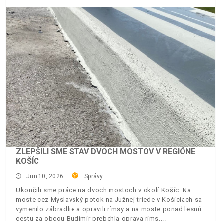
ZLEPŠILI SME STAV DVOCH MOSTOV V REGIÓNE
KOŠÍC
Jun 10, 2026
Správy
Ukončili sme práce na dvoch mostoch v okolí Košíc. Na
moste cez Myslavský potok na Južnej triede v Košiciach sa
vymenilo zábradlie a opravili rímsy a na moste ponad lesnú
cestu za obcou Budimír prebehla oprava ríms.