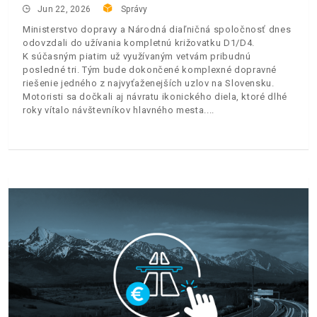
Jun 22, 2026
Správy
Ministerstvo dopravy a Národná diaľničná spoločnosť dnes
odovzdali do užívania kompletnú križovatku D1/D4.
K súčasným piatim už využívaným vetvám pribudnú
posledné tri. Tým bude dokončené komplexné dopravné
riešenie jedného z najvyťaženejších uzlov na Slovensku.
Motoristi sa dočkali aj návratu ikonického diela, ktoré dlhé
roky vítalo návštevníkov hlavného mesta.