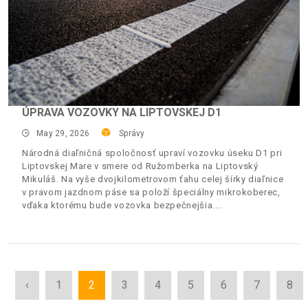
ÚPRAVA VOZOVKY NA LIPTOVSKEJ D1
May 29, 2026
Správy
Národná diaľničná spoločnosť upraví vozovku úseku D1 pri
Liptovskej Mare v smere od Ružomberka na Liptovský
Mikuláš. Na vyše dvojkilometrovom ťahu celej šírky diaľnice
v pravom jazdnom páse sa položí špeciálny mikrokoberec,
vďaka ktorému bude vozovka bezpečnejšia.
‹
1
2
3
4
5
6
7
8