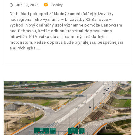
Jun 09, 2026
Správy
Diaľničiari poklepali základný kameň ďalšej križovatky
nadregionálneho významu – križovatky R2 Bánovce –
východ. Nový diaľničný uzol významne pomôže Bánovciam
nad Bebravou, keďže odkloní tranzitnú dopravu mimo
intravilán. Križovatka uľaví aj samotným nákladným
motoristom, keďže doprava bude plynulejšia, bezpečnejšia
a aj rýchlejšia.