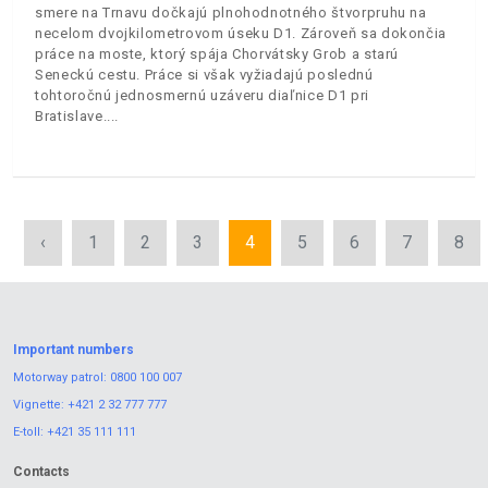
smere na Trnavu dočkajú plnohodnotného štvorpruhu na
necelom dvojkilometrovom úseku D1. Zároveň sa dokončia
práce na moste, ktorý spája Chorvátsky Grob a starú
Seneckú cestu. Práce si však vyžiadajú poslednú
tohtoročnú jednosmernú uzáveru diaľnice D1 pri
Bratislave.
‹
1
2
3
4
5
6
7
8
Important numbers
Motorway patrol:
0800 100 007
Vignette:
+421 2 32 777 777
E-toll:
+421 35 111 111
Contacts