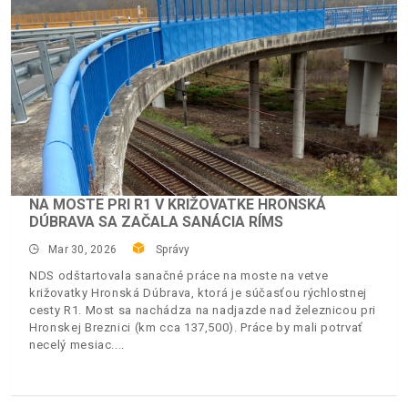
NA MOSTE PRI R1 V KRIŽOVATKE HRONSKÁ
DÚBRAVA SA ZAČALA SANÁCIA RÍMS
Mar 30, 2026
Správy
NDS odštartovala sanačné práce na moste na vetve
križovatky Hronská Dúbrava, ktorá je súčasťou rýchlostnej
cesty R1. Most sa nachádza na nadjazde nad železnicou pri
Hronskej Breznici (km cca 137,500). Práce by mali potrvať
necelý mesiac.