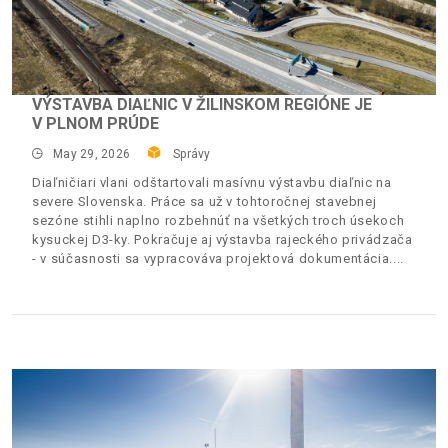
VÝSTAVBA DIAĽNIC V ŽILINSKOM REGIÓNE JE
V PLNOM PRÚDE
May 29, 2026
Správy
Diaľničiari vlani odštartovali masívnu výstavbu diaľnic na
severe Slovenska. Práce sa už v tohtoročnej stavebnej
sezóne stihli naplno rozbehnúť na všetkých troch úsekoch
kysuckej D3-ky. Pokračuje aj výstavba rajeckého privádzača
- v súčasnosti sa vypracováva projektová dokumentácia.