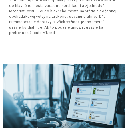
V dohľadnej dobe sa doprava po D1 pri Bratislave v smere
do hlavného mesta zásadne sprehľadní a zjednoduší.
Motoristi cestujúci do hlavného mesta sa vrátia z dočasnej
obchádzkovej vetvy na zrekonštruovanú diaľnicu D1.
Presmerovanie dopravy si však vyžiada jednosmernú
uzávierku diaľnice. Ak to počasie umožní, uzávierka
prebehne už tento víkend.