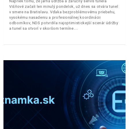
Napriek tomu, že jarná údržba a záručný servis tunela
Višňové začali len minulý pondelok, už dnes sa otvára tunel
v smere na Bratislavu. Vďaka bezproblémovému priebehu,
vysokému nasadeniu a profesionálnej koordinácii
odborníkov, NDS potvrdila najoptimistickejší scenár údržby
a tunel sa otvorí v skoršom termíne.