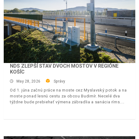
NDS ZLEPŠÍ STAV DVOCH MOSTOV V REGIÓNE
KOŠÍC
May 28, 2026
Správy
Od 1. júna začnú práce na moste cez Myslavský potok a na
moste ponad lesnú cestu za obcou Budimír. Necelé dva
týždne bude prebiehať výmena zábradlia a sanácia ríms.