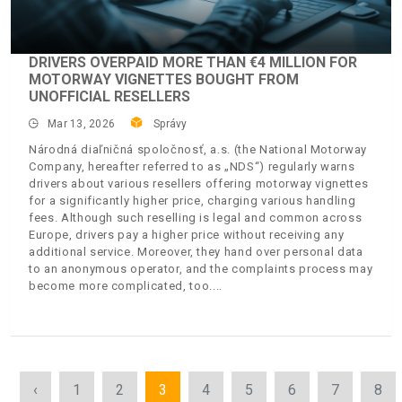
DRIVERS OVERPAID MORE THAN €4 MILLION FOR
MOTORWAY VIGNETTES BOUGHT FROM
UNOFFICIAL RESELLERS
Mar 13, 2026
Správy
Národná diaľničná spoločnosť, a.s. (the National Motorway
Company, hereafter referred to as „NDS“) regularly warns
drivers about various resellers offering motorway vignettes
for a significantly higher price, charging various handling
fees. Although such reselling is legal and common across
Europe, drivers pay a higher price without receiving any
additional service. Moreover, they hand over personal data
to an anonymous operator, and the complaints process may
become more complicated, too.
‹
1
2
3
4
5
6
7
8