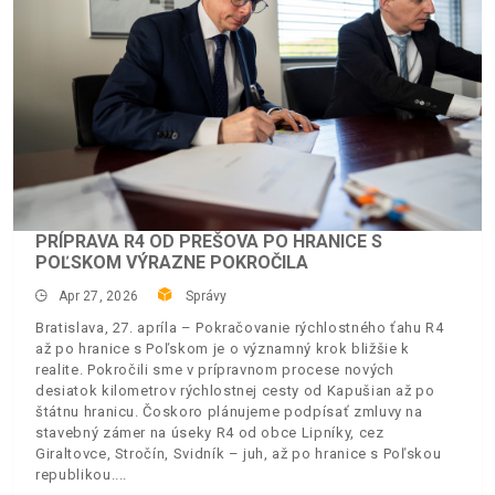
PRÍPRAVA R4 OD PREŠOVA PO HRANICE S
POĽSKOM VÝRAZNE POKROČILA
Apr 27, 2026
Správy
Bratislava, 27. apríla – Pokračovanie rýchlostného ťahu R4
až po hranice s Poľskom je o významný krok bližšie k
realite. Pokročili sme v prípravnom procese nových
desiatok kilometrov rýchlostnej cesty od Kapušian až po
štátnu hranicu. Čoskoro plánujeme podpísať zmluvy na
stavebný zámer na úseky R4 od obce Lipníky, cez
Giraltovce, Stročín, Svidník – juh, až po hranice s Poľskou
republikou.