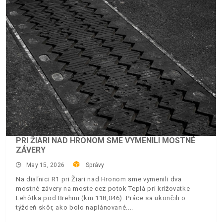
PRI ŽIARI NAD HRONOM SME VYMENILI MOSTNÉ
ZÁVERY
May 15, 2026
Správy
Na diaľnici R1 pri Žiari nad Hronom sme vymenili dva
mostné závery na moste cez potok Teplá pri križovatke
Lehôtka pod Brehmi (km 118,046). Práce sa ukončili o
týždeň skôr, ako bolo naplánované.