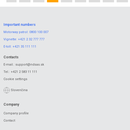
Important numbers
Motorway patrol:
0800 100 007
Vignette:
+421 2 32 777 777
E-toll:
+421 35 111 111
Contacts
E-mail.:
support@ndsas.sk
Tel.:
+421 2 583 11 111
Cookie settings
Slovenčina
Company
Company profile
Contact