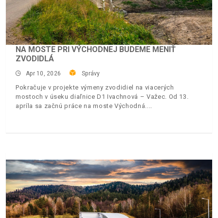
NA MOSTE PRI VÝCHODNEJ BUDEME MENIŤ
ZVODIDLÁ
Apr 10, 2026
Správy
Pokračuje v projekte výmeny zvodidiel na viacerých
mostoch v úseku diaľnice D1 Ivachnová – Važec. Od 13.
apríla sa začnú práce na moste Východná.