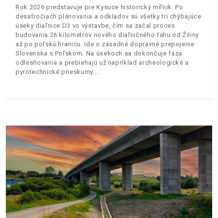
Rok 2026 predstavuje pre Kysuce historický míľnik. Po
desaťročiach plánovania a odkladov sú všetky tri chýbajúce
úseky diaľnice D3 vo výstavbe, čím sa začal proces
budovania 26 kilometrov nového diaľničného ťahu od Žiliny
až po poľskú hranicu. Ide o zásadné dopravné prepojenie
Slovenska s Poľskom. Na úsekoch sa dokončuje fáza
odlesňovania a prebiehajú už napríklad archeologické a
pyrotechnické prieskumy.