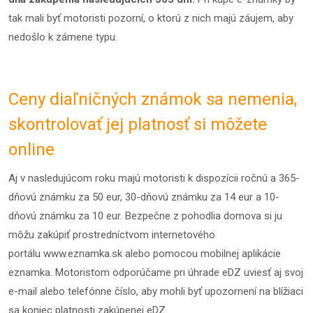
tak mali byť motoristi pozorní, o ktorú z nich majú záujem, aby
nedošlo k zámene typu.
Ceny diaľničných známok sa nemenia,
skontrolovať jej platnosť si môžete
online
Aj v nasledujúcom roku majú motoristi k dispozícii ročnú a 365-
dňovú známku za 50 eur, 30-dňovú známku za 14 eur a 10-
dňovú známku za 10 eur. Bezpečne z pohodlia domova si ju
môžu zakúpiť prostredníctvom internetového
portálu
www.eznamka.sk
alebo pomocou mobilnej aplikácie
eznamka. Motoristom odporúčame pri úhrade eDZ uviesť aj svoj
e-mail alebo telefónne číslo, aby mohli byť upozornení na blížiaci
sa koniec platnosti zakúpenej eDZ.