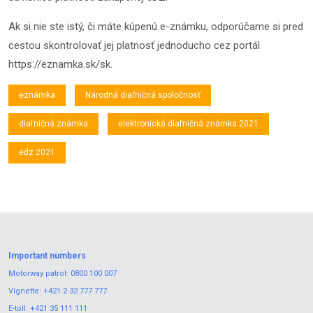
Ak si nie ste istý, či máte kúpenú e-známku, odporúčame si pred
cestou skontrolovať jej platnosť jednoducho cez portál
https://eznamka.sk/sk
.
eznámka
Národná diaľničná spoločnosť
diaľničná známka
elektronická diaľničná známka 2021
edz 2021
Important numbers
Motorway patrol:
0800 100 007
Vignette:
+421 2 32 777 777
E-toll:
+421 35 111 111