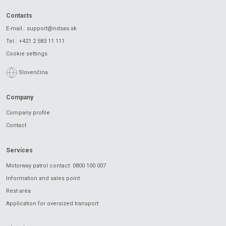
Contacts
E-mail.:
support@ndsas.sk
Tel.:
+421 2 583 11 111
Cookie settings
Slovenčina
Company
Company profile
Contact
Services
Motorway patrol contact: 0800 100 007
Information and sales point
Rest area
Application for oversized transport