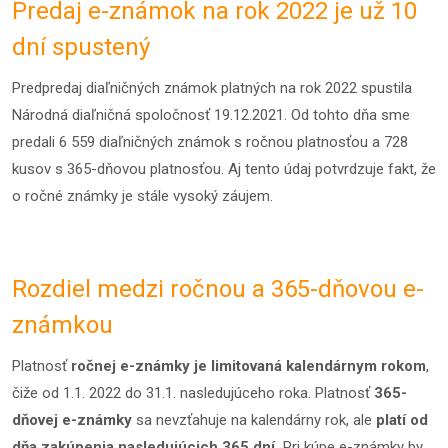
Predaj e-známok na rok 2022 je už 10
dní spustený
Predpredaj diaľničných známok platných na rok 2022 spustila
Národná diaľničná spoločnosť 19.12.2021. Od tohto dňa sme
predali 6 559 diaľničných známok s ročnou platnosťou a 728
kusov s 365-dňovou platnosťou. Aj tento údaj potvrdzuje fakt, že
o ročné známky je stále vysoký záujem.
Rozdiel medzi ročnou a 365-dňovou e-
známkou
Platnosť
ročnej e-známky je limitovaná kalendárnym rokom
,
čiže od 1.1. 2022 do 31.1. nasledujúceho roka. Platnosť
365-
dňovej e-známky
sa nevzťahuje na kalendárny rok, ale
platí od
dňa zakúpenia nasledujúcich 365 dní.
Pri kúpe e-známky by