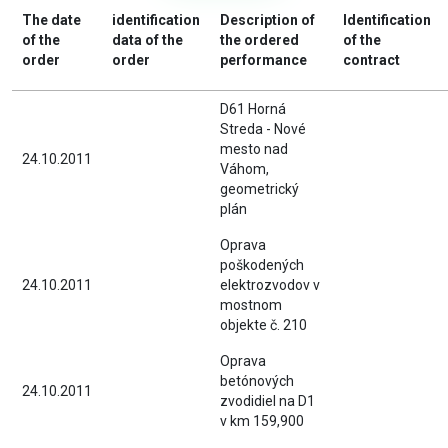
The date
identification
Description of
Identification
of the
data of the
the ordered
of the
order
order
performance
contract
D61 Horná
Streda - Nové
mesto nad
24.10.2011
Váhom,
geometrický
plán
Oprava
poškodených
24.10.2011
elektrozvodov v
mostnom
objekte č. 210
Oprava
betónových
24.10.2011
zvodidiel na D1
v km 159,900