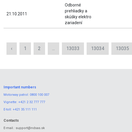
Odborné
prehliadky a
21.10.2011
skúšky elektro
zariadení
‹
1
2
...
13033
13034
13035
Important numbers
Motorway patrol:
0800 100 007
Vignette:
+421 2 32 777 777
E-toll:
+421 35 111 111
Contacts
E-mail.:
support@ndsas.sk