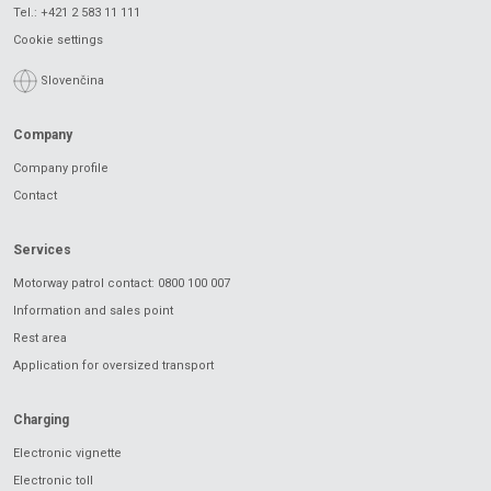
Tel.:
+421 2 583 11 111
Cookie settings
Slovenčina
Company
Company profile
Contact
Services
Motorway patrol contact: 0800 100 007
Information and sales point
Rest area
Application for oversized transport
Charging
Electronic vignette
Electronic toll