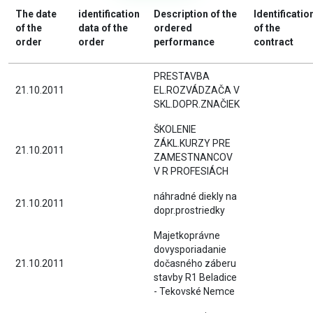
The date
identification
Description of the
Identificatio
of the
data of the
ordered
of the
order
order
performance
contract
PRESTAVBA
21.10.2011
EL.ROZVÁDZAČA V
SKL.DOPR.ZNAČIEK
ŠKOLENIE
ZÁKL.KURZY PRE
21.10.2011
ZAMESTNANCOV
V R PROFESIÁCH
náhradné diekly na
21.10.2011
dopr.prostriedky
Majetkoprávne
dovysporiadanie
21.10.2011
dočasného záberu
stavby R1 Beladice
- Tekovské Nemce