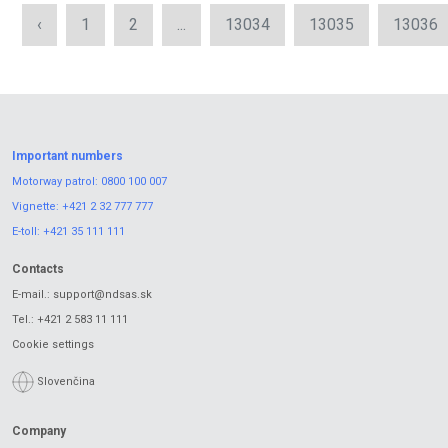
‹
1
2
...
13034
13035
13036
Important numbers
Motorway patrol:
0800 100 007
Vignette:
+421 2 32 777 777
E-toll:
+421 35 111 111
Contacts
E-mail.:
support@ndsas.sk
Tel.:
+421 2 583 11 111
Cookie settings
Slovenčina
Company