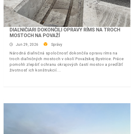
DIAĽNIČIARI DOKONČILI OPRAVY RÍMS NA TROCH
MOSTOCH NA POVAŽÍ
Jun 29, 2026
Správy
Národná diaľničná spoločnosť dokončila opravu ríms na
troch diaľničných mostoch v okolí Považskej Bystrice. Práce
pomohli zlepšiť ochranu okrajových častí mostov a predĺžiť
životnosť ich konštrukcií.