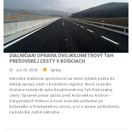
DIAĽNIČIARI OPRAVIA DVOJKILOMETROVÝ ŤAH
PREŠOVSKEJ CESTY V KOŠICIACH
Jun 29, 2026
Správy
Národná diaľničná spoločnosť sa tento týždeň púšťa do
ďalšej opravy ciest v košickom regióne. Novú vozovku
dostane tentokrát vyše dvojkilometrový ťah Prešovskej
cesty. Opravné práce začnú pred križovatkou Košice –
Dargovských hrdinov a nová vozovka pribudne po
križovatku s Priemyselnou ulicou, a to v smere od Budimíru
na košické Južné nábrežie.