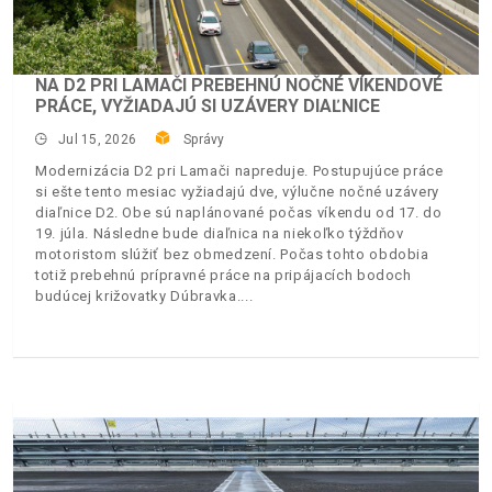
NA D2 PRI LAMAČI PREBEHNÚ NOČNÉ VÍKENDOVÉ
PRÁCE, VYŽIADAJÚ SI UZÁVERY DIAĽNICE
Jul 15, 2026
Správy
Modernizácia D2 pri Lamači napreduje. Postupujúce práce
si ešte tento mesiac vyžiadajú dve, výlučne nočné uzávery
diaľnice D2. Obe sú naplánované počas víkendu od 17. do
19. júla. Následne bude diaľnica na niekoľko týždňov
motoristom slúžiť bez obmedzení. Počas tohto obdobia
totiž prebehnú prípravné práce na pripájacích bodoch
budúcej križovatky Dúbravka.