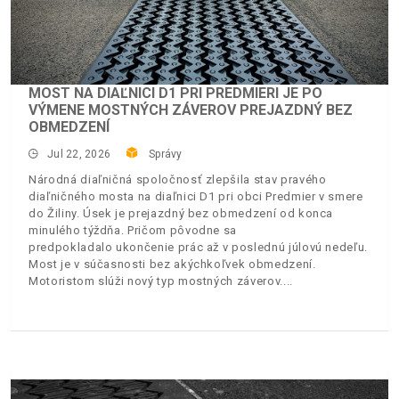
MOST NA DIAĽNICI D1 PRI PREDMIERI JE PO
VÝMENE MOSTNÝCH ZÁVEROV PREJAZDNÝ BEZ
OBMEDZENÍ
Jul 22, 2026
Správy
Národná diaľničná spoločnosť zlepšila stav pravého
diaľničného mosta na diaľnici D1 pri obci Predmier v smere
do Žiliny. Úsek je prejazdný bez obmedzení od konca
minulého týždňa. Pričom pôvodne sa
predpokladalo ukončenie prác až v poslednú júlovú nedeľu.
Most je v súčasnosti bez akýchkoľvek obmedzení.
Motoristom slúži nový typ mostných záverov.