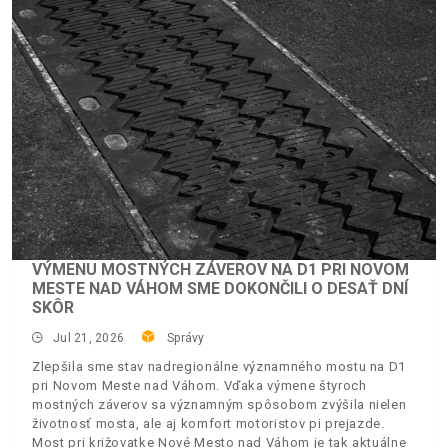
VÝMENU MOSTNÝCH ZÁVEROV NA D1 PRI NOVOM
MESTE NAD VÁHOM SME DOKONČILI O DESAŤ DNÍ
SKÔR
Jul 21, 2026
Správy
Zlepšila sme stav nadregionálne významného mostu na D1
pri Novom Meste nad Váhom. Vďaka výmene štyroch
mostných záverov sa významným spôsobom zvýšila nielen
životnosť mosta, ale aj komfort motoristov pi prejazde.
Most pri križovatke Nové Mesto nad Váhom je tak aktuálne