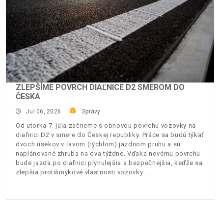
ZLEPŠÍME POVRCH DIAĽNICE D2 SMEROM DO
ČESKA
Jul 06, 2026
Správy
Od utorka 7. júla začneme s obnovou povrchu vozovky na
diaľnici D2 v smere do Českej republiky. Práce sa budú týkať
dvoch úsekov v ľavom (rýchlom) jazdnom pruhu a sú
naplánované zhruba na dva týždne. Vďaka novému povrchu
bude jazda po diaľnici plynulejšia a bezpečnejšia, keďže sa
zlepšia protišmykové vlastnosti vozovky.