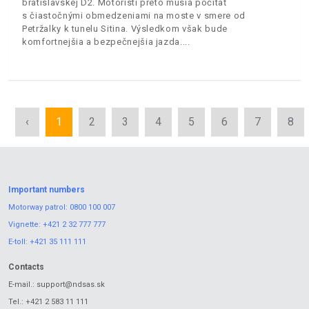
bratislavskej D2. Motoristi preto musia počítať
s čiastočnými obmedzeniami na moste v smere od
Petržalky k tunelu Sitina. Výsledkom však bude
komfortnejšia a bezpečnejšia jazda.
‹
1
2
3
4
5
6
7
8
Important numbers
Motorway patrol:
0800 100 007
Vignette:
+421 2 32 777 777
E-toll:
+421 35 111 111
Contacts
E-mail.:
support@ndsas.sk
Tel.:
+421 2 583 11 111