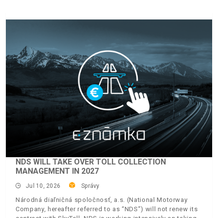
NDS WILL TAKE OVER TOLL COLLECTION
MANAGEMENT IN 2027
Jul 10, 2026
Správy
Národná diaľničná spoločnosť, a.s. (National Motorway
Company, hereafter referred to as “NDS”) will not renew its