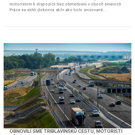
motoristom k dispozícii bez obmedzení v oboch smeroch.
Práce sa stihli dokonca skôr ako bolo avizované.
OBNOVILI SME TRIBLAVINSKÚ CESTU, MOTORISTI