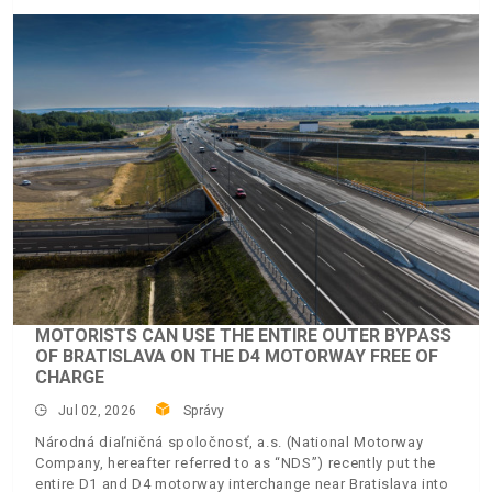
MOTORISTS CAN USE THE ENTIRE OUTER BYPASS
OF BRATISLAVA ON THE D4 MOTORWAY FREE OF
CHARGE
Jul 02, 2026
Správy
Národná diaľničná spoločnosť, a.s. (National Motorway
Company, hereafter referred to as “NDS”) recently put the
entire D1 and D4 motorway interchange near Bratislava into