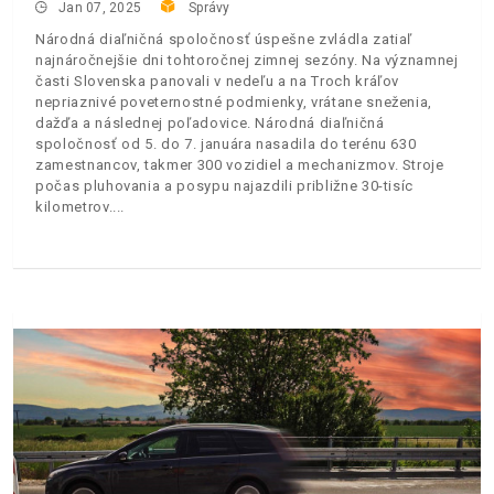
Jan 07, 2025
Správy
Národná diaľničná spoločnosť úspešne zvládla zatiaľ
najnáročnejšie dni tohtoročnej zimnej sezóny. Na významnej
časti Slovenska panovali v nedeľu a na Troch kráľov
nepriaznivé poveternostné podmienky, vrátane sneženia,
dažďa a následnej poľadovice. Národná diaľničná
spoločnosť od 5. do 7. januára nasadila do terénu 630
zamestnancov, takmer 300 vozidiel a mechanizmov. Stroje
počas pluhovania a posypu najazdili približne 30-tisíc
kilometrov.