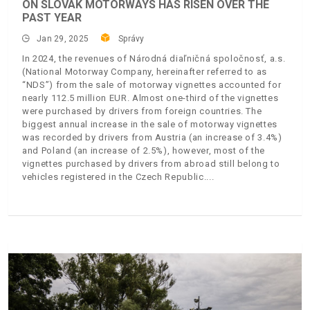
ON SLOVAK MOTORWAYS HAS RISEN OVER THE
PAST YEAR
Jan 29, 2025
Správy
In 2024, the revenues of Národná diaľničná spoločnosť, a.s.
(National Motorway Company, hereinafter referred to as
“NDS”) from the sale of motorway vignettes accounted for
nearly 112.5 million EUR. Almost one-third of the vignettes
were purchased by drivers from foreign countries. The
biggest annual increase in the sale of motorway vignettes
was recorded by drivers from Austria (an increase of 3.4%)
and Poland (an increase of 2.5%), however, most of the
vignettes purchased by drivers from abroad still belong to
vehicles registered in the Czech Republic.