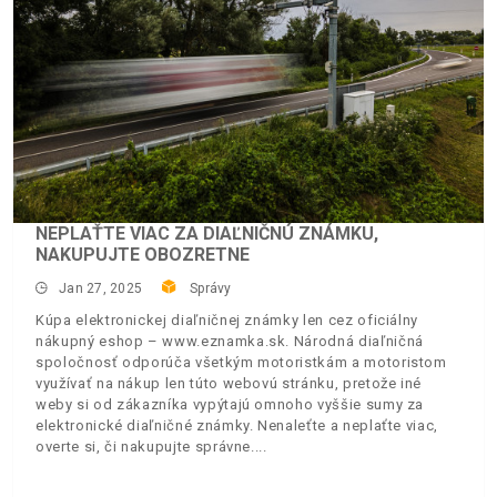
NEPLAŤTE VIAC ZA DIAĽNIČNÚ ZNÁMKU,
NAKUPUJTE OBOZRETNE
Jan 27, 2025
Správy
Kúpa elektronickej diaľničnej známky len cez oficiálny
nákupný eshop – www.eznamka.sk. Národná diaľničná
spoločnosť odporúča všetkým motoristkám a motoristom
využívať na nákup len túto webovú stránku, pretože iné
weby si od zákazníka vypýtajú omnoho vyššie sumy za
elektronické diaľničné známky. Nenaleťte a neplaťte viac,
overte si, či nakupujte správne.