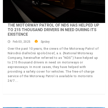
THE MOTORWAY PATROL OF NDS HAS HELPED UP
TO 215 THOUSAND DRIVERS IN NEED DURING ITS
EXISTENCE
Feb 03, 2025
Správy
Over the past 10 years, the crews of the Motorway Patrol of
Národná diaľničná spoločnosť, a.s. (National Motorway
Company, hereinafter referred to as “NDS”) have helped up
to 215 thousand drivers in need on motorways or
expressways. In most cases, they have helped with
providing a safety cover for vehicles. The free-of-charge
service of the Motorway Patrol is available to motorists
24/7.