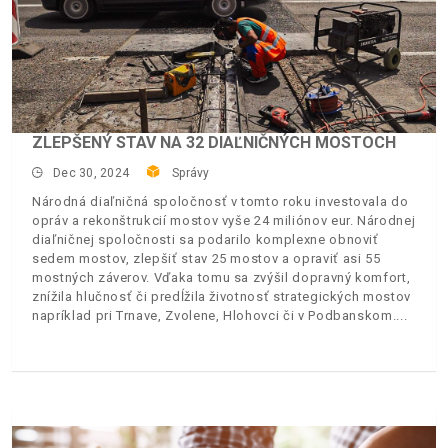
ZLEPŠENÝ STAV NA 32 DIAĽNIČNÝCH MOSTOCH
Dec 30, 2024
Správy
Národná diaľničná spoločnosť v tomto roku investovala do
opráv a rekonštrukcií mostov vyše 24 miliónov eur. Národnej
diaľničnej spoločnosti sa podarilo komplexne obnoviť
sedem mostov, zlepšiť stav 25 mostov a opraviť asi 55
mostných záverov. Vďaka tomu sa zvýšil dopravný komfort,
znížila hlučnosť či predĺžila životnosť strategických mostov
napríklad pri Trnave, Zvolene, Hlohovci či v Podbanskom.