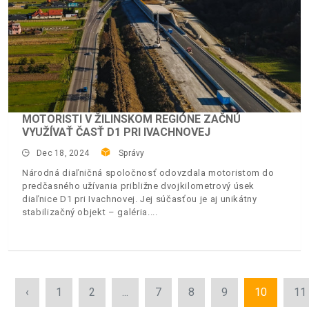
MOTORISTI V ŽILINSKOM REGIÓNE ZAČNÚ
VYUŽÍVAŤ ČASŤ D1 PRI IVACHNOVEJ
Dec 18, 2024
Správy
Národná diaľničná spoločnosť odovzdala motoristom do
predčasného užívania približne dvojkilometrový úsek
diaľnice D1 pri Ivachnovej. Jej súčasťou je aj unikátny
stabilizačný objekt – galéria.
‹
1
2
...
7
8
9
10
11