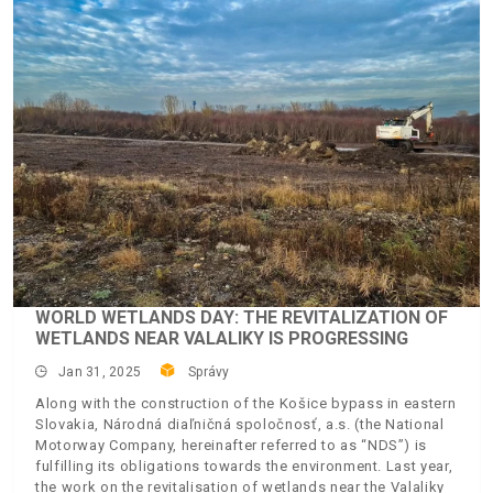
WORLD WETLANDS DAY: THE REVITALIZATION OF
WETLANDS NEAR VALALIKY IS PROGRESSING
Jan 31, 2025
Správy
Along with the construction of the Košice bypass in eastern
Slovakia, Národná diaľničná spoločnosť, a.s. (the National
Motorway Company, hereinafter referred to as “NDS”) is
fulfilling its obligations towards the environment. Last year,
the work on the revitalisation of wetlands near the Valaliky