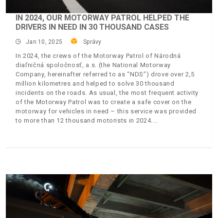
IN 2024, OUR MOTORWAY PATROL HELPED THE
DRIVERS IN NEED IN 30 THOUSAND CASES
Jan 10, 2025
Správy
In 2024, the crews of the Motorway Patrol of Národná
diaľničná spoločnosť, a.s. (the National Motorway
Company, hereinafter referred to as “NDS”) drove over 2,5
million kilometres and helped to solve 30 thousand
incidents on the roads. As usual, the most frequent activity
of the Motorway Patrol was to create a safe cover on the
motorway for vehicles in need – this service was provided
to more than 12 thousand motorists in 2024.