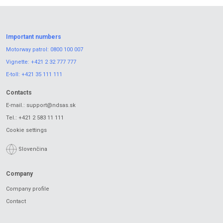
Important numbers
Motorway patrol:
0800 100 007
Vignette:
+421 2 32 777 777
E-toll:
+421 35 111 111
Contacts
E-mail.:
support@ndsas.sk
Tel.:
+421 2 583 11 111
Cookie settings
Slovenčina
Company
Company profile
Contact