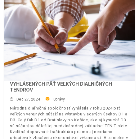
VYHLÁSENÝCH PÄŤ VEĽKÝCH DIAĽNIČNÝCH
TENDROV
Dec 27, 2024
Správy
Národná diaľničná spoločnosť vyhlásila v roku 2024 päť
veľkých verejných súťaží na výstavbu viacerých úsekov D1 a
D3. Celý ťah D1 od Bratislavy po Košice, ako aj kysucká D3
sú súčasťou dôležitej medzinárodnej základnej TEN-T siete.
Kvalitná dopravná infraštruktúra priamo aj nepriamo
prispieva k zlepšeniu ekonomickej výkonnosti. A to nielen v