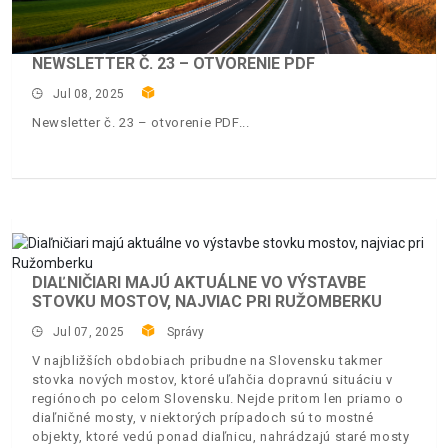
NEWSLETTER Č. 23 – OTVORENIE PDF
Jul 08, 2025
Newsletter č. 23 – otvorenie PDF
DIAĽNIČIARI MAJÚ AKTUÁLNE VO VÝSTAVBE
STOVKU MOSTOV, NAJVIAC PRI RUŽOMBERKU
Jul 07, 2025
Správy
V najbližších obdobiach pribudne na Slovensku takmer
stovka nových mostov, ktoré uľahčia dopravnú situáciu v
regiónoch po celom Slovensku. Nejde pritom len priamo o
diaľničné mosty, v niektorých prípadoch sú to mostné
objekty, ktoré vedú ponad diaľnicu, nahrádzajú staré mosty