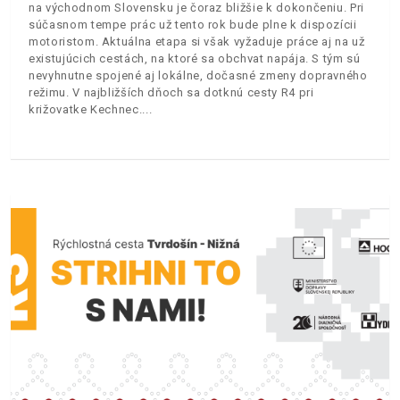
na východnom Slovensku je čoraz bližšie k dokončeniu. Pri
súčasnom tempe prác už tento rok bude plne k dispozícii
motoristom. Aktuálna etapa si však vyžaduje práce aj na už
existujúcich cestách, na ktoré sa obchvat napája. S tým sú
nevyhnutne spojené aj lokálne, dočasné zmeny dopravného
režimu. V najbližších dňoch sa dotknú cesty R4 pri
križovatke Kechnec.