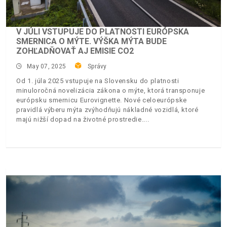
V JÚLI VSTUPUJE DO PLATNOSTI EURÓPSKA
SMERNICA O MÝTE. VÝŠKA MÝTA BUDE
ZOHĽADŇOVAŤ AJ EMISIE CO2
May 07, 2025
Správy
Od 1. júla 2025 vstupuje na Slovensku do platnosti
minuloročná novelizácia zákona o mýte, ktorá transponuje
európsku smernicu Eurovignette. Nové celoeurópske
pravidlá výberu mýta zvýhodňujú nákladné vozidlá, ktoré
majú nižší dopad na životné prostredie.