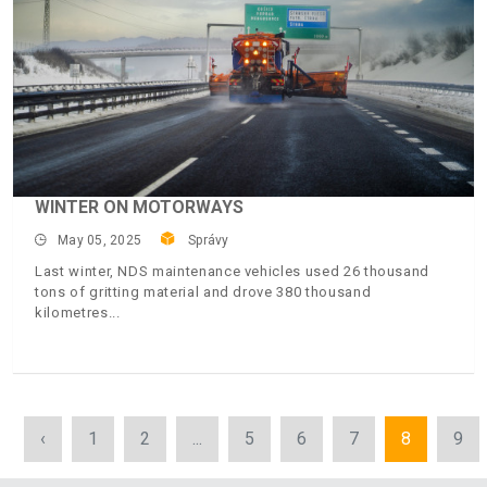
WINTER ON MOTORWAYS
May 05, 2025
Správy
Last winter, NDS maintenance vehicles used 26 thousand
tons of gritting material and drove 380 thousand
kilometres
‹
1
2
...
5
6
7
8
9