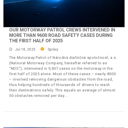
OUR MOTORWAY PATROL CREWS INTERVENED IN
MORE THAN 9600 ROAD SAFETY CASES DURING
THE FIRST HALF OF 2025
Jul 18, 2025
Správy
The Motorway Patrol of Národná diaľničná spoločnosť, a.s.
(National Motorway Company, hereafter referred to as
“NDS”), intervened in 9,607 cases on the motorway in the
first half of 2025 alone. Most of these cases – nearly 8500
– involved removing dangerous obstacles from the road,
thus helping hundreds of thousands of drivers to reach
their destinations safely. This equals an average of almost
50 obstacles removed per day.