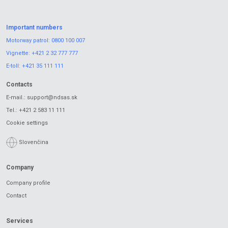
Important numbers
Motorway patrol:
0800 100 007
Vignette:
+421 2 32 777 777
E-toll:
+421 35 111 111
Contacts
E-mail.:
support@ndsas.sk
Tel.:
+421 2 583 11 111
Cookie settings
Slovenčina
Company
Company profile
Contact
Services