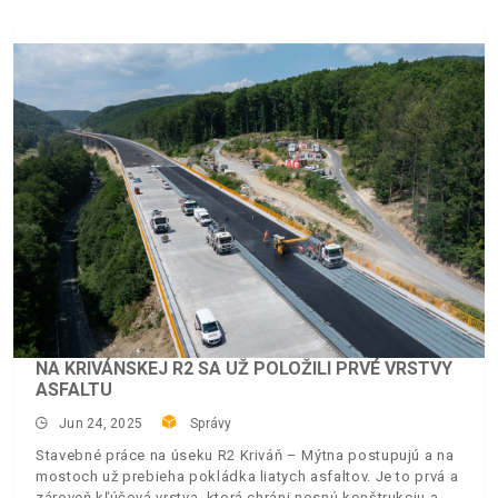
NA KRIVÁNSKEJ R2 SA UŽ POLOŽILI PRVÉ VRSTVY
ASFALTU
Jun 24, 2025
Správy
Stavebné práce na úseku R2 Kriváň – Mýtna postupujú a na
mostoch už prebieha pokládka liatych asfaltov. Je to prvá a
zároveň kľúčová vrstva, ktorá chráni nosnú konštrukciu a