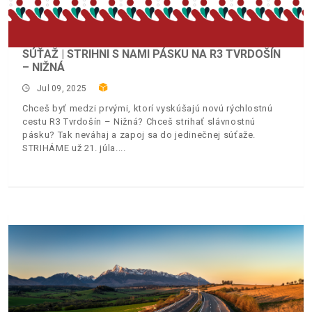
SÚŤAŽ | STRIHNI S NAMI PÁSKU NA R3 TVRDOŠÍN
– NIŽNÁ
Jul 09, 2025
Chceš byť medzi prvými, ktorí vyskúšajú novú rýchlostnú
cestu R3 Tvrdošín – Nižná? Chceš strihať slávnostnú
pásku? Tak neváhaj a zapoj sa do jedinečnej súťaže.
STRIHÁME už 21. júla.