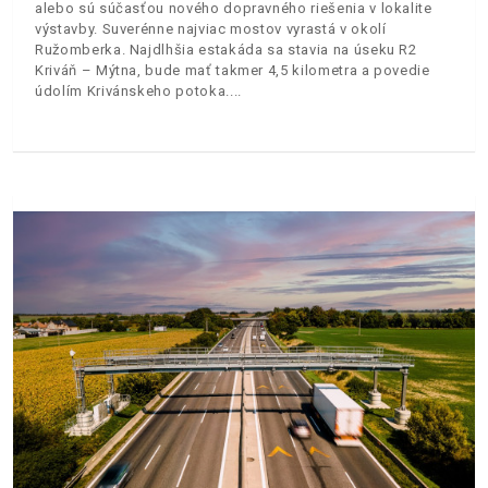
alebo sú súčasťou nového dopravného riešenia v lokalite
výstavby. Suverénne najviac mostov vyrastá v okolí
Ružomberka. Najdlhšia estakáda sa stavia na úseku R2
Kriváň – Mýtna, bude mať takmer 4,5 kilometra a povedie
údolím Krivánskeho potoka.