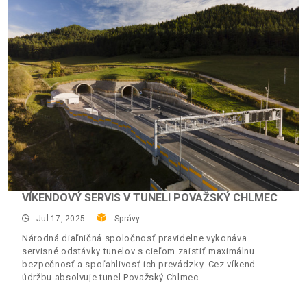
VÍKENDOVÝ SERVIS V TUNELI POVAŽSKÝ CHLMEC
Jul 17, 2025
Správy
Národná diaľničná spoločnosť pravidelne vykonáva
servisné odstávky tunelov s cieľom zaistiť maximálnu
bezpečnosť a spoľahlivosť ich prevádzky. Cez víkend
údržbu absolvuje tunel Považský Chlmec.