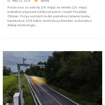
May 23, 2025
Správy
Počas noci zo soboty (24. mája) na nedeľu (25. mája)
prebehnú prípravné údržbové práce v tuneli Považský
Chlmec. Počas nočných hodín prebehne čistenie tunela,
kanalizácie, SOS kabín, kontrola požiarneho vodovodu a
ďalšej technológie.