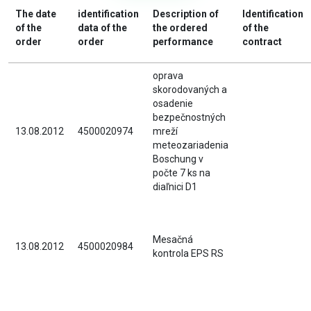
The date
identification
Description of
Identification
of the
data of the
the ordered
of the
order
order
performance
contract
oprava
skorodovaných a
osadenie
bezpečnostných
13.08.2012
4500020974
mreží
meteozariadenia
Boschung v
počte 7 ks na
diaľnici D1
Mesačná
13.08.2012
4500020984
kontrola EPS RS