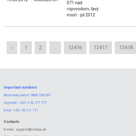
071 nad
ropovodom, ľavý
most - júl 2012
‹
1
2
...
12416
12417
12418
Important numbers
Motorway patrol:
0800 100 007
Vignette:
+421 2 32 777 777
E-toll:
+421 35 111 111
Contacts
E-mail.:
support@ndsas.sk