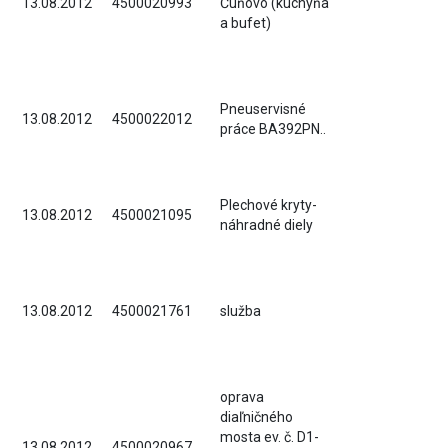
13.08.2012
4500020993
Čuňovo (kuchyňa
a bufet)
Pneuservisné
13.08.2012
4500022012
práce BA392PN..
Plechové kryty-
13.08.2012
4500021095
náhradné diely
13.08.2012
4500021761
služba
oprava
diaľničného
mosta ev. č. D1-
13.08.2012
4500020967