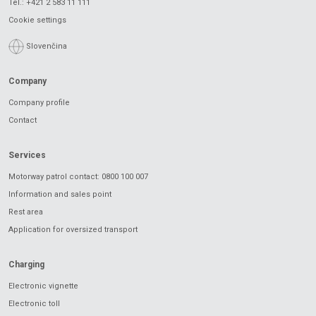
Tel.:
+421 2 583 11 111
Cookie settings
Slovenčina
Company
Company profile
Contact
Services
Motorway patrol contact: 0800 100 007
Information and sales point
Rest area
Application for oversized transport
Charging
Electronic vignette
Electronic toll