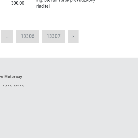
Ing. Štefan Török prevádzkový
300,00
riaditeľ
...
13306
13307
›
ove Motorway
le application