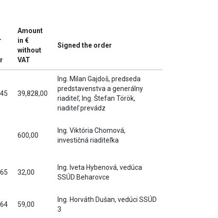
Amount
r
in €
Signed the order
without
r
VAT
Ing. Milan Gajdoš, predseda
predstavenstva a generálny
45
39,828,00
riaditeľ, Ing. Štefan Török,
riaditeľ prevádz
Ing. Viktória Chomová,
600,00
investičná riaditeľka
Ing. Iveta Hybenová, vedúca
65
32,00
SSÚD Beharovce
Ing. Horváth Dušan, vedúci SSÚD
64
59,00
3