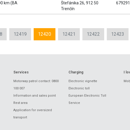
00 km (BA
Štefánika 26, 912 50
679291
Trenčín
8
12419
12420
12421
12422
12423
Services
Charging
I l
Motorway patrol contact: 0800
Electronic vignette
Mobi
100 007
Electronic toll
Information and sales point
European Electronic Toll
Rest area
Service
Application for oversized
transport