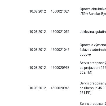
Oprava obrubníko
10.08.2012
4500021024
I/59 v Banskej Bys
10.08.2012
4500021051
Jaklovina, guľatina
Oprava a výmena 
10.08.2012
4500021046
žalúzií v administ
budove
Servis predpísan
10.08.2012
4500020958
po prejazdení 16
362 TM)
Servis predpísan
10.08.2012
4500020945
po ubehnutí 45 0
931 PP)
Servis predpísan