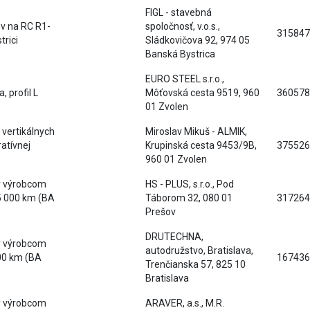
FIGL - stavebná
v na RC R1-
spoločnosť, v.o.s.,
315847
trici
Sládkovičova 92, 974 05
Banská Bystrica
EURO STEEL s.r.o.,
, profil L
Môťovská cesta 9519, 960
360578
01 Zvolen
vertikálnych
Miroslav Mikuš - ALMIK,
ratívnej
Krupinská cesta 9453/9B,
375526
960 01 Zvolen
ý výrobcom
HS - PLUS, s.r.o., Pod
5 000 km (BA
Táborom 32, 080 01
317264
Prešov
DRUTECHNA,
ý výrobcom
autodružstvo, Bratislava,
00 km (BA
167436
Trenčianska 57, 825 10
Bratislava
ý výrobcom
ARAVER, a.s., M.R.