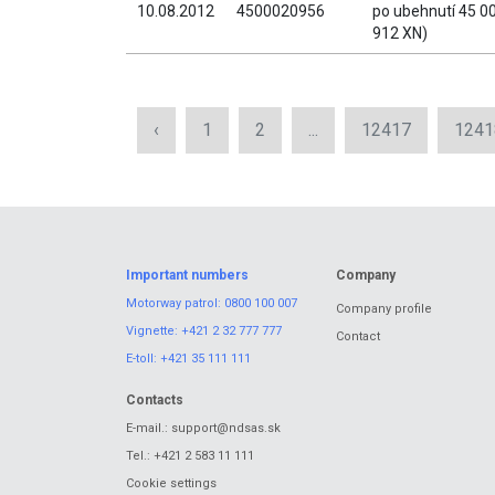
10.08.2012
4500020956
po ubehnutí 45 0
912 XN)
‹
1
2
...
12417
1241
Important numbers
Company
Motorway patrol:
0800 100 007
Company profile
Vignette:
+421 2 32 777 777
Contact
E-toll:
+421 35 111 111
Contacts
E-mail.:
support@ndsas.sk
Tel.:
+421 2 583 11 111
Cookie settings