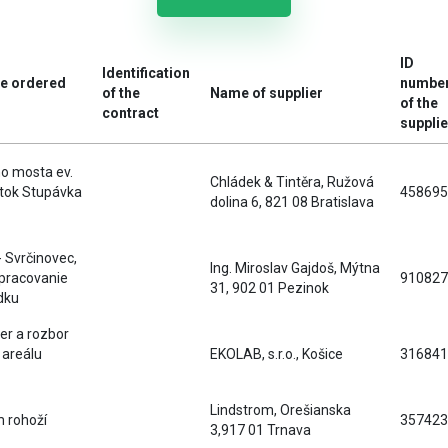
ID
Identification
he ordered
numbe
of the
Name of supplier
of the
contract
supplie
ho mosta ev.
Chládek & Tintěra, Ružová
otok Stupávka
458695
dolina 6, 821 08 Bratislava
 Svrčinovec,
Ing. Miroslav Gajdoš, Mýtna
pracovanie
910827
31, 902 01 Pezinok
dku
er a rozbor
 areálu
EKOLAB, s.r.o., Košice
316841
Lindstrom, Orešianska
m rohoží
357423
3,917 01 Trnava