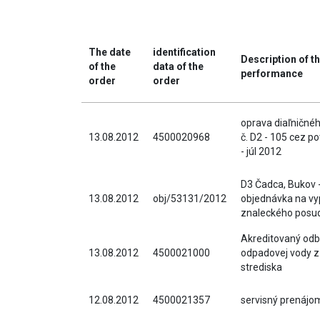
The date
identification
Description of t
of the
data of the
performance
order
order
oprava diaľničné
13.08.2012
4500020968
č. D2 - 105 cez p
- júl 2012
D3 Čadca, Bukov -
13.08.2012
obj/53131/2012
objednávka na vy
znaleckého posu
Akreditovaný odb
13.08.2012
4500021000
odpadovej vody z
strediska
12.08.2012
4500021357
servisný prenájo