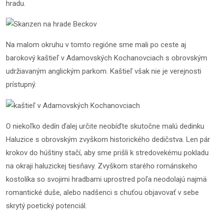
hradu.
Na malom okruhu v tomto regióne sme mali po ceste aj
barokový kaštieľ v Adamovských Kochanovciach s obrovským
udržiavaným anglickým parkom. Kaštieľ však nie je verejnosti
prístupný.
O niekoľko dedín ďalej určite neobíďte skutočne malú dedinku
Haluzice s obrovským zvyškom historického dedičstva. Len pár
krokov do húštiny stačí, aby sme prišli k stredovekému pokladu
na okraji haluzickej tiesňavy. Zvyškom starého románskeho
kostolíka so svojimi hradbami uprostred poľa neodolajú najmä
romantické duše, alebo nadšenci s chuťou objavovať v sebe
skrytý poetický potenciál.