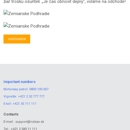
žiaľ trošku ošuňtelí. „Je čas obnoviť dejiny“, voláme na odchode!
cestovanie
Important numbers
Motorway patrol:
0800 100 007
Vignette:
+421 2 32 777 777
E-toll:
+421 35 111 111
Contacts
E-mail.:
support@ndsas.sk
Tel.:
+421 2 583 11 111