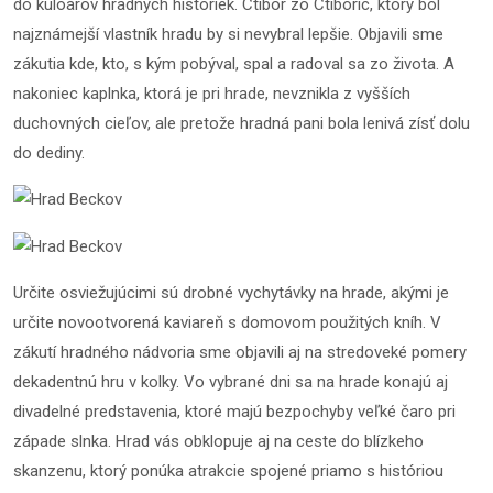
do kuloárov hradných historiek. Ctibor zo Ctiboríc, ktorý bol
najznámejší vlastník hradu by si nevybral lepšie. Objavili sme
zákutia kde, kto, s kým pobýval, spal a radoval sa zo života. A
nakoniec kaplnka, ktorá je pri hrade, nevznikla z vyšších
duchovných cieľov, ale pretože hradná pani bola lenivá zísť dolu
do dediny.
Určite osviežujúcimi sú drobné vychytávky na hrade, akými je
určite novootvorená kaviareň s domovom použitých kníh. V
zákutí hradného nádvoria sme objavili aj na stredoveké pomery
dekadentnú hru v kolky. Vo vybrané dni sa na hrade konajú aj
divadelné predstavenia, ktoré majú bezpochyby veľké čaro pri
západe slnka. Hrad vás obklopuje aj na ceste do blízkeho
skanzenu, ktorý ponúka atrakcie spojené priamo s históriou