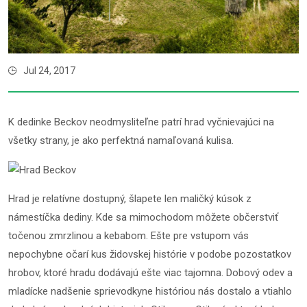
Jul 24, 2017
K dedinke Beckov neodmysliteľne patrí hrad vyčnievajúci na
všetky strany, je ako perfektná namaľovaná kulisa.
Hrad je relatívne dostupný, šlapete len maličký kúsok z
námestíčka dediny. Kde sa mimochodom môžete občerstviť
točenou zmrzlinou a kebabom. Ešte pre vstupom vás
nepochybne očarí kus židovskej histórie v podobe pozostatkov
hrobov, ktoré hradu dodávajú ešte viac tajomna. Dobový odev a
mladícke nadšenie sprievodkyne históriou nás dostalo a vtiahlo