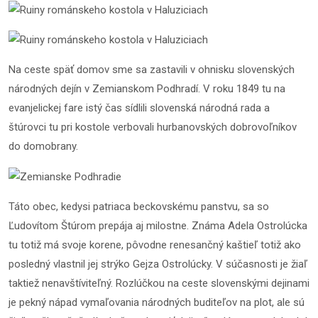
Na ceste späť domov sme sa zastavili v ohnisku slovenských
národných dejín v Zemianskom Podhradí. V roku 1849 tu na
evanjelickej fare istý čas sídlili slovenská národná rada a
štúrovci tu pri kostole verbovali hurbanovských dobrovoľníkov
do domobrany.
Táto obec, kedysi patriaca beckovskému panstvu, sa so
Ľudovítom Štúrom prepája aj milostne. Známa Adela Ostrolúcka
tu totiž má svoje korene, pôvodne renesančný kaštieľ totiž ako
posledný vlastnil jej strýko Gejza Ostrolúcky. V súčasnosti je žiaľ
taktiež nenavštíviteľný. Rozlúčkou na ceste slovenskými dejinami
je pekný nápad vymaľovania národných buditeľov na plot, ale sú