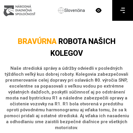
Slovenčina
BRAVÚRNA
ROBOTA NAŠICH
KOLEGOV
Naše strediská správy a údržby odviedli v posledných
týždňoch veľký kus dobrej roboty. Kolegovia zabezpečovali
presmerovanie celej dopravy pri oslavách 80. výročia SNP,
excelentne sa popasovali s veľkou vodou po extrémne
výdatných dažďoch, poskytli súčinnosť aj po odstránení
mosta nad bystrickou R1 a následne zabezpečili opravy a
očistenie vozovky na R1. R1 bola otvorená v predstihu
oproti pôvodnému harmonogramu aj vďaka tomu, že sa k
pomoci pridali aj ostatné strediská. Aj vďaka ich nasadeniu
a odhodlaniu sme zaistili bezpečné diaľnice pre všetkých
motoristov.