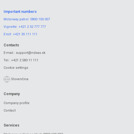
Important numbers
Motorway patrol:
0800 100 007
Vignette:
+421 2 32 777 777
E-toll:
+421 35 111 111
Contacts
E-mail.:
support@ndsas.sk
Tel.:
+421 2 583 11 111
Cookie settings
Slovenčina
Company
Company profile
Contact
Services