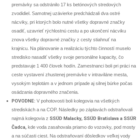
premávky sa odstránilo 17 ks betónových stredových
zvodidiel. Samotnej uzávierke predchádzali dva ostré
nácviky, pri ktorých bolo nutné všetky dopravné značky
osadiť, uzavrieť rýchlostnú cestu a po ukončení nácviku
znova všetky dopravné značky z cesty stiahnuť na
krajnicu. Na plánovanie a realizáciu týchto činností muselo
stredisko nasadiť všetky svoje personálne kapacity, čo
predstavuje 1 400 človek hodín. Zamestnanci boli pri práci na
ceste vystavení zhustenej premávke v intraviláne mesta,
vysokým teplotám a v jednom prípade aj silnej búrke počas
osádzania dopravného značenia.
POVODNE:
V pohotovosti boli kolegovia na všetkých
strediskách a na COP. Následky po záplavách odstraňovali
najmä kolegovia z
SSÚD Malacky, SSÚD Bratislava a SSÚR
Čadca,
kde voda zasahovala priamo do vozovky, pod mosty
a na súčasti ciest. Na odstraňovaní dôsledkov veľkej vody