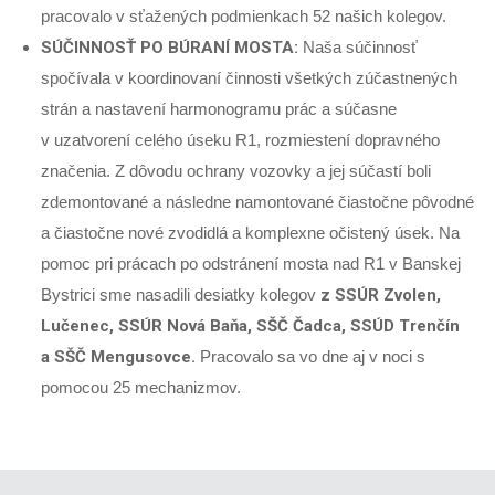
pracovalo v sťažených podmienkach 52 našich kolegov.
SÚČINNOSŤ PO BÚRANÍ MOSTA:
Naša súčinnosť
spočívala v koordinovaní činnosti všetkých zúčastnených
strán a nastavení harmonogramu prác a súčasne
v uzatvorení celého úseku R1, rozmiestení dopravného
značenia. Z dôvodu ochrany vozovky a jej súčastí boli
zdemontované a následne namontované čiastočne pôvodné
a čiastočne nové zvodidlá a komplexne očistený úsek. Na
pomoc pri prácach po odstránení mosta nad R1 v Banskej
Bystrici sme nasadili desiatky kolegov
z SSÚR Zvolen,
Lučenec, SSÚR Nová Baňa, SŠČ Čadca, SSÚD Trenčín
a SŠČ Mengusovce.
Pracovalo sa vo dne aj v noci s
pomocou 25 mechanizmov.