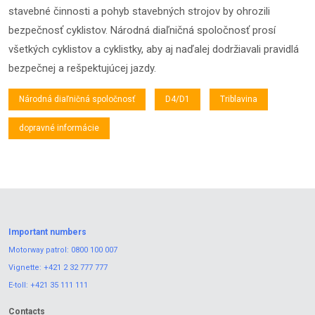
stavebné činnosti a pohyb stavebných strojov by ohrozili
bezpečnosť cyklistov. Národná diaľničná spoločnosť prosí
všetkých cyklistov a cyklistky, aby aj naďalej dodržiavali pravidlá
bezpečnej a rešpektujúcej jazdy.
Národná diaľničná spoločnosť
D4/D1
Triblavina
dopravné informácie
Important numbers
Motorway patrol:
0800 100 007
Vignette:
+421 2 32 777 777
E-toll:
+421 35 111 111
Contacts