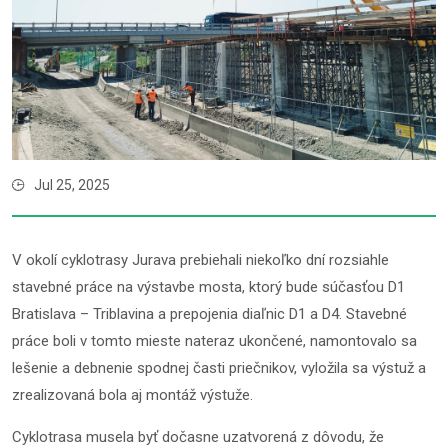
Jul 25, 2025
V okolí cyklotrasy Jurava prebiehali niekoľko dní rozsiahle
stavebné práce na výstavbe mosta, ktorý bude súčasťou D1
Bratislava – Triblavina a prepojenia diaľnic D1 a D4. Stavebné
práce boli v tomto mieste nateraz ukončené, namontovalo sa
lešenie a debnenie spodnej časti priečnikov, vyložila sa výstuž a
zrealizovaná bola aj montáž výstuže.
Cyklotrasa musela byť dočasne uzatvorená z dôvodu, že