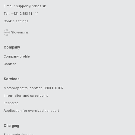
E-mail.:
support@ndsas.sk
Tel.:
+421 2 583 11 111
Cookie settings
Slovenčina
Company
Company profile
Contact
Services
Motorway patrol contact: 0800 100 007
Information and sales point
Rest area
Application for oversized transport
Charging
Electronic vignette