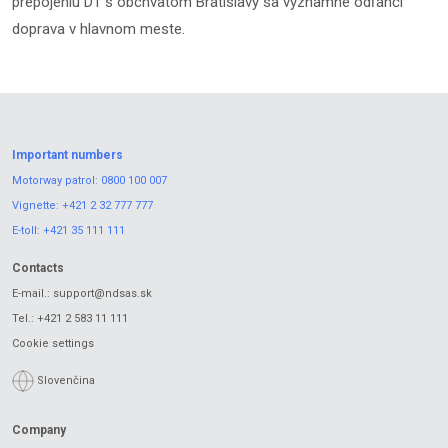
prepojeniu D1 s obchvatom Bratislavy sa významne odľahčí
doprava v hlavnom meste.
Important numbers
Motorway patrol:
0800 100 007
Vignette:
+421 2 32 777 777
E-toll:
+421 35 111 111
Contacts
E-mail.:
support@ndsas.sk
Tel.:
+421 2 583 11 111
Cookie settings
Slovenčina
Company