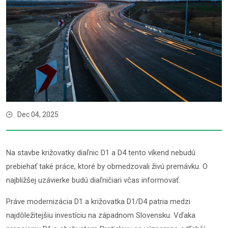
Dec 04, 2025
Na stavbe križovatky diaľnic D1 a D4 tento víkend nebudú
prebiehať také práce, ktoré by obmedzovali živú premávku. O
najbližšej uzávierke budú diaľničiari včas informovať.
Práve modernizácia D1 a križovatka D1/D4 patria medzi
najdôležitejšiu investíciu na západnom Slovensku. Vďaka